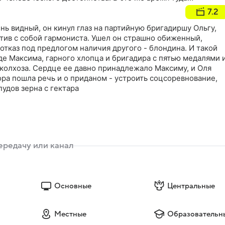
ряд и открывает стрельбу прямо в людей
7.2
нь видный, он кинул глаз на партийную бригадиршу Ольгу,
атив с собой гармониста. Ушел он страшно обиженный,
отказ под предлогом наличия другого - блондина. И такой
де Максима, гарного хлопца и бригадира с пятью медалями 
 колхоза. Сердце ее давно принадлежало Максиму, и Оля
ора пошла речь и о приданом - устроить соцсоревнование,
пудов зерна с гектара
Основные
Центральные
Местные
Образовательн