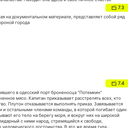
7.3
ная на документальном материале, представляет собой ряд
ороной города
7.4
лившего в одесский порт броненосца "Потемкин"
ченное мясо. Капитан приказывает расстрелять всех, кто
во. Плутон отказывается выполнять приказ. Завязывается
 и остальными членами команды, в которой погибает один
вают его тело на берегу моря, и вокруг них на широкой
лидарный с ними народ, стремящийся к свободе,
 человеческого достоинства. В это же время туда