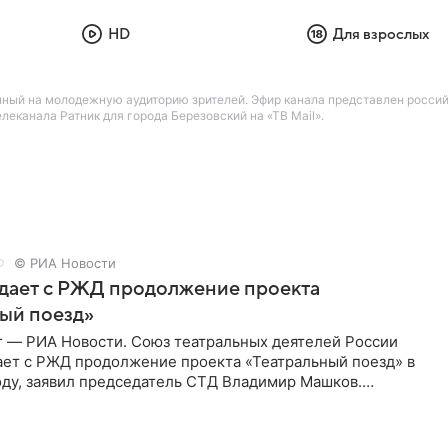
HD
Для взрослых
нный на молодежную аудиторию зрителей. Эфир канала представлен росси
канала Ратник для города Березовский на «ТВ Mail».
© РИА Новости
дает с РЖД продолжение проекта
ый поезд»
г — РИА Новости. Союз театральных деятелей России
ает с РЖД продолжение проекта «Театральный поезд» в
ду, заявил председатель СТД Владимир Машков.
ссии Владимир