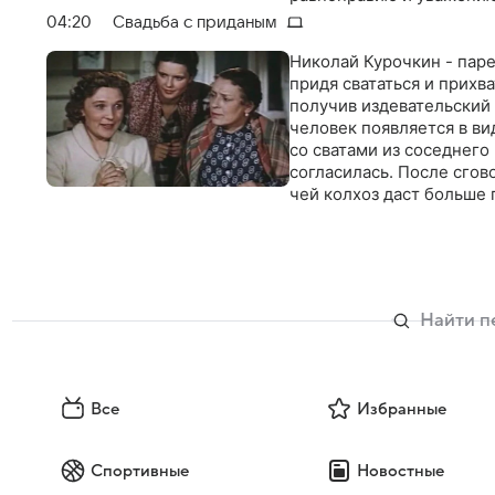
прибывает армейский от
04:20
Свадьба с приданым
Николай Курочкин - паре
придя свататься и прихв
получив издевательский 
человек появляется в ви
со сватами из соседнего
согласилась. После сгов
чей колхоз даст больше 
Все
Избранные
Спортивные
Новостные