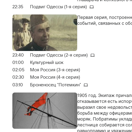
22:35
Подвиг Одессы (1-я серия)
Первая серия, построен
событий, связанных с об
23:40
Подвиг Одессы (2-я серия)
01:00
Культурный шок
02:05
Моя Россия (3-я серия)
02:30
Моя Россия (4-я серия)
03:10
Броненосец "Потемкин"
1905 год. Экипаж прича
отказывается есть испор
выразил свое недовольст
борьба между офицерами
моряк. Побратимы уклады
лестнице собирается со
равноправию и уважению