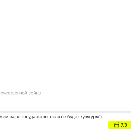
течественной войны
мем наше государство, если не будет культуры")
7.3