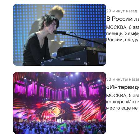
29 минут назад
В России 
МОСКВА, 6 ав
певицы Земфи
России, следу
распоряжени
53 минуты наза
«Интервид
МОСКВА, 5 ав
конкурс «Инте
место еще не
новостей о то