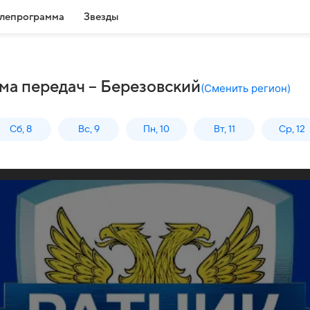
лепрограмма
Звезды
ма передач – Березовский
(
Сменить регион
)
Сб, 8
Вс, 9
Пн, 10
Вт, 11
Ср, 12