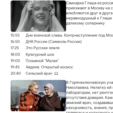
Свинарка Глаша из росси
приезжают в Москву на с
влюбляются друг в друга 
неравнодушный к Глаше 
далекому сопернику
15:55
Дни воинской славы. Контрнаступление под Мо
16:50
ДНК России (Символы России)
17:25
Это Русская земля
18:00
Культурный шок
19:00
Позывной "Малая"
19:45
Авдеев. Открытый космос
20:40
Сельский врач
В Горячеключевскую уча
Николаевна. Нелегко ей п
лаборатории, нет рентген
отсутствия доверия. Каж
земский врач, создававш
находчивость, знания, п
главврача и колхозного 