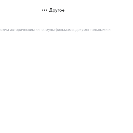
Другое
йским историческим кино, мультфильмами, документальными и