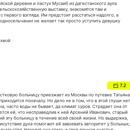
йской деревни и пастух Мусаиб из дагестанского аула
ельскохозяйственную выставку, знакомятся там и
с первого взгляда. Им предстоит расстаться надолго, а
односельчанин не желает так просто уступить девушку
сквой
7.2
стковую больницу приезжает из Москвы по путевке Татьяна
риходится поначалу. Но дело не в том, что в этой глуши не
а, часто воды не бывает, да климат суров. Страдает она от
ется ей, что несправедлив к ней Арсений Иванович, старый
ий эту больницу в течение всей своей жизни. Но выдержка,
рисутствие духа помогают ей завоевать авторитет у больных,
начальства. Находит она здесь и свое личное счастье