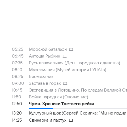
05:25
Морской батальон
06:45
Антоша Рыбкин
07:35
Русь изначальная (День народного единства)
08:10
Музеемания (Музей истории ГУЛАГа)
08:25
Биомеханик
09:00
Застава в горах
10:45
Экспедиция в Лотошино. По следам Великой О
11:50
Война народная (Ополчение)
12:50
Чума. Хроники Третьего рейха
13:20
Культурный шок (Сергей Скрипка: "Мы не подни
14:25
Свинарка и пастух