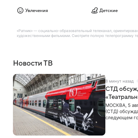
Увлечения
Детские
«Ратник» — социально-образовательный телеканал, ориентирова
художественными фильмами. Смотрите полную телепрограмму теле
Новости ТВ
8 минут назад
СТД обсуж
«Театральн
МОСКВА, 5 ав
(СТД) обсужд
следующем го
Президент Ро