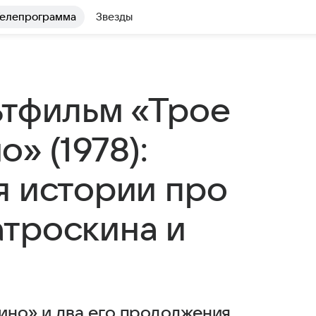
елепрограмма
Звезды
ьтфильм «Трое
» (1978):
я истории про
троскина и
но» и два его продолжения,