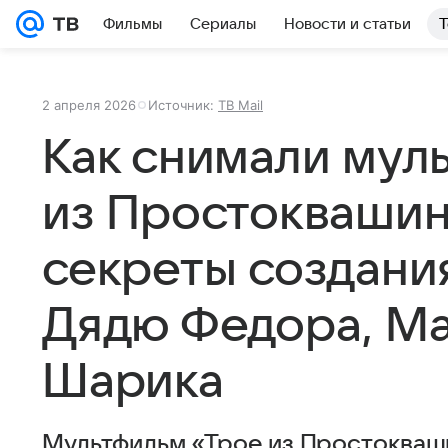
Фильмы
Сериалы
Новости и статьи
Т
2 апреля 2026
Источник:
ТВ Mail
Как снимали мул
из Простоквашино
секреты создани
Дядю Федора, Ма
Шарика
Мультфильм «Трое из Простокваши