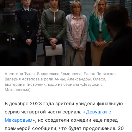
Алевтина Тукан, Владислава Ермолаева, Елена Полянская,
Валерия Астапова в роли Анны, Александры, Олеси,
Екатерины
источник:
кадр из сериала «Девушки с
Макаровым»
В декабре 2023 года зрители увидели финальную
серию четвертой части сериала «
Девушки с
Макаровым
», но создатели комедии еще перед
премьерой сообщили, что будет продолжение. 20