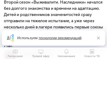
Второй сезон «Выживалити. Наследники» начался
без долгого знакомства и времени на адаптацию.
Детей и родственников знаменитостей сразу
отправили на тяжелое испытание, а уже через
несколько дней в лагере появились первые союзы
и претензии. Чем закончилась премьера и почему
Используем
технологии рекомендаций
в итоге проект никто не покинул — в обзоре ТВ
Mail
Евгения Башинская
Расписание
Прямой эфир
Напоминания
Новости ТВ
Автор Кино Mail
Выберите комментарий
Выберите комментарий
Выберите комментарий
Информация полезная и актуальная
Информация полезная и актуальная
Информация полезная и актуальная
Заголовок вводит в заблуждение
Заголовок вводит в заблуждение
Заголовок вводит в заблуждение
Материал содержит неполные данные
Материал содержит неполные данные
Материал содержит неполные данные