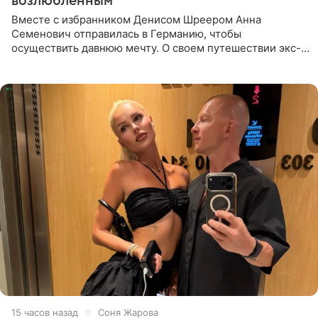
возлюбленным
Вместе с избранником Денисом Шреером Анна
Семенович отправилась в Германию, чтобы
осуществить давнюю мечту. О своем путешествии экс-
солистка «Блестящих» рассказала поклонникам на
личной странице в социальной
15 часов назад
Соня Жарова