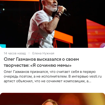
14 часов назад
Елена Нужная
Олег Газманов высказался о своем
творчестве: «Я сочиняю мемы»
Олег Газманов признался, что считает себя в первую
очередь поэтом, а не исполнителем. В интервью vesti.ru
артист объяснил, что не сочиняет композиции, а
позволяет им появляться через себя. По словам
музыканта,