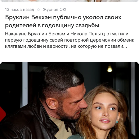
13 часов назад
Журнал OK!
Бруклин Бекхэм публично уколол своих
родителей в годовщину свадьбы
Накануне Бруклин Бекхэм и Никола Пельтц отметили
первую годовщину своей повторной церемонии обмена
клятвами любви и верности, на которую не позвали
никого из клана Бекхэм. По словам инсайдеров, пара
считает это