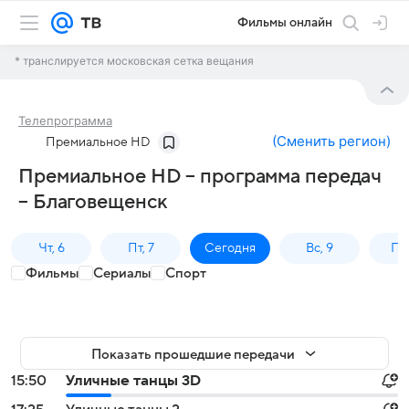
Фильмы онлайн
* транслируется московская сетка вещания
Телепрограмма
(
Сменить регион
)
Премиальное HD
Премиальное HD – программа передач
– Благовещенск
Чт, 6
Пт, 7
Сегодня
Вс, 9
Пн,
Фильмы
Сериалы
Спорт
Показать прошедшие передачи
15:50
Уличные танцы 3D