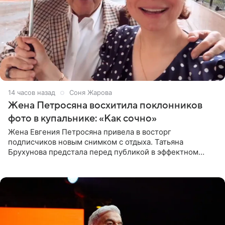
14 часов назад
Соня Жарова
Жена Петросяна восхитила поклонников
фото в купальнике: «Как сочно»
Жена Евгения Петросяна привела в восторг
подписчиков новым снимком с отдыха. Татьяна
Брухунова предстала перед публикой в эффектном
черно-сиреневом монокини, позируя прямо в бассейне.
«Ох, как сочно», «Татьяна,