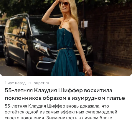
1 час назад
super.ru
55-летняя Клаудия Шиффер восхитила
поклонников образом в изумрудном платье
55-летняя Клаудия Шиффер вновь доказала, что
остаётся одной из самых эффектных супермоделей
своего поколения. Знаменитость в личном блоге
поделилась фотографиями с недавней свадьбы, где
появилась в роли гостьи,