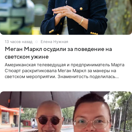
13 часов назад
Елена Нужная
Меган Маркл осудили за поведение на
светском ужине
Американская телеведущая и предприниматель Марта
Стюарт раскритиковала Меган Маркл за манеры на
светском мероприятии. Знаменитость поделилась
деталями личной встречи с герцогиней Сассекской,
пишет PageSix. По