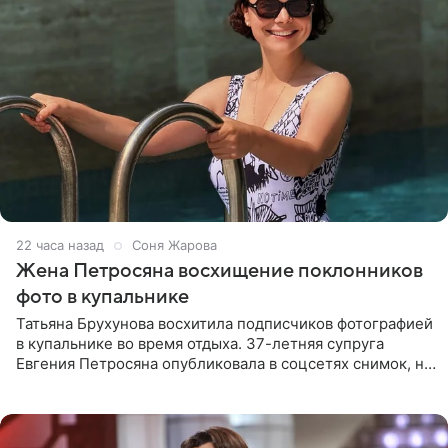
22 часа назад
Соня Жарова
Жена Петросяна восхищение поклонников
фото в купальнике
Татьяна Брухунова восхитила подписчиков фотографией
в купальнике во время отдыха. 37-летняя супруга
Евгения Петросяна опубликовала в соцсетях снимок, на
котором позирует у бассейна в белоснежном монокини
с