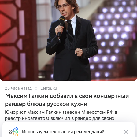
23 часа назад
Lenta.Ru
Максим Галкин добавил в свой концертный
райдер блюда русской кухни
Юморист Максим Галкин (внесен Минюстом РФ в
реестр иноагентов) включил в райдер для своих
зарубежных выступлений блюда исключительно
русской кухни. Об этом сообщает РИА Новости.
Используем
технологии рекомендаций
Согласно документу, в гримерную