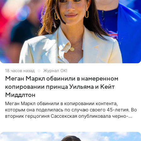
18 часов назад
Журнал OK!
Меган Маркл обвинили в намеренном
копировании принца Уильяма и Кейт
Миддлтон
Меган Маркл обвинили в копировании контента,
которым она поделилась по случаю своего 45-летия. Во
вторник герцогиня Сассекская опубликовала черно-
белую фотографию, на которой она прыгает в бассейн с
воздушными