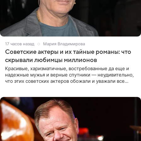
17 часов назад
Мария Владимирова
Советские актеры и их тайные романы: что
скрывали любимцы миллионов
Красивые, харизматичные, востребованные да еще и
надежные мужья и верные спутники — неудивительно,
что этих советских актеров обожали и уважали все
женщины большой страны, и наверняка не раз ставили
их в