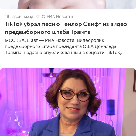
16 часов назад
© РИА Новости
TikTok убрал песню Тейлор Свифт из видео
предвыборного штаба Трампа
МОСКВА, 8 авг — РИА Новости. Видеоролик
предвыборного штаба президента США Дональда
Трампа, недавно опубликованный в соцсети TikTok,
остался без звуковой дорожки в виде песни August
(«Август») американской