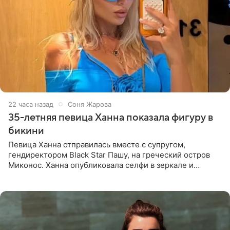
22 часа назад
Соня Жарова
35-летняя певица Ханна показала фигуру в
бикини
Певица Ханна отправилась вместе с супругом,
гендиректором Black Star Пашу, на греческий остров
Миконос. Ханна опубликовала селфи в зеркале и
призналась, что сейчас особенно довольна собой. По
словам певицы, она