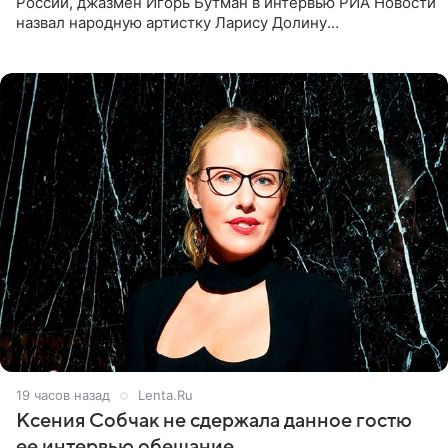
России, джазмен Игорь Бутман в интервью РИА Новости
назвал народную артистку Ларису Долину
великолепной певицей и рассказал о желании сделать с
ней новую совместную
19 часов назад
Lenta.Ru
Ксения Собчак не сдержала данное гостю
ее интервью обещание