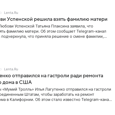
Lenta.Ru
ви Успенской решила взять фамилию матери
юбови Успенской Татьяна Плаксина заявила, что
ять фамилию матери. Об этом сообщает Telegram-канал
а подчеркнула, что приняла решение о смене фамилии,
енно от
Lenta.Ru
енко отправился на гастроли ради ремонта
о дома в США
ы «Мумий Тролль» Илья Лагутенко отправился на гастроли
Соединенным Штатам, чтобы заработать на ремонт
ма в Калифорнии. Об этом стало известно Telegram-каналу
х