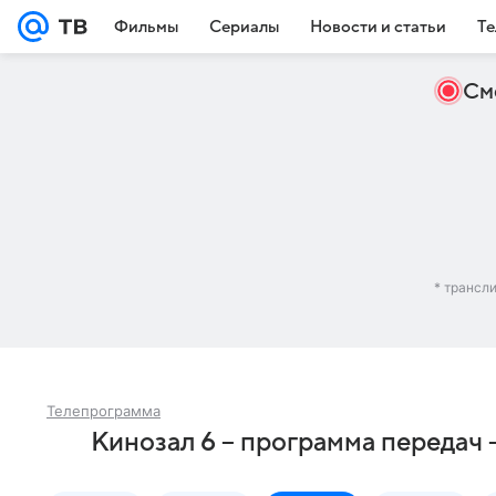
Фильмы
Сериалы
Новости и статьи
Те
См
* трансл
Телепрограмма
Кинозал 6 – программа передач 