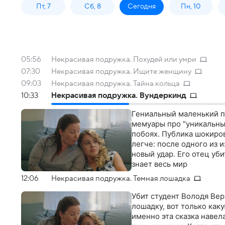
Пт, 7
Сб, 8
Сегодня
Пн, 10
05:56
Некрасивая подружка. Похудей или умри
07:30
Некрасивая подружка. Ищите женщину
09:03
Некрасивая подружка. Тайна кольца
10:33
Некрасивая подружка. Вундеркинд
Гениальный маленький п
мемуары про "уникальный
побоях. Публика шокиров
легче: после одного из и
новый удар. Его отец уби
знает весь мир
12:06
Некрасивая подружка. Темная лошадка
Убит студент Володя Вер
лошадку, вот только как
именно эта сказка навел