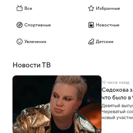
Все
Избранные
Спортивные
Новостные
Увлечения
Детские
Новости ТВ
10 часов назад
Седокова з
что было в
Девятый выпус
Череватый сог
новый участни
давлением.