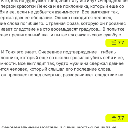
 Кто, как не дурнушка Тоня, знает эту истину? Очередное ее
первой красотки Ленска и ее поклонника, который еще со
я и ее, если не добьется взаимности. Все выглядит так,
держал давнее обещание. Однако находится человек,
ие слова погибшего. Странная фраза, которую он произнес
ивает следствие на сто восемьдесят градусов… В попытке
лает решительный шаг и пытается связать свою судьбу с
же случается катастрофа. Кто стоит за событиями,
7.7
 и его близких? И какое отношение это имеет к тайне,
ит Алена? Тоня пытается спасти друзей, а в ее собственной
. И Тоня это знает. Очередное подтверждение - гибель
не гладко…
клонника, который еще со школы грозился убить себя и ее,
имности. Все выглядит так, будто мужчина сдержал давнее
ится человек, который слышал его последние слова.
 он произнес перед смертью, разворачивает следствие на
7.7
 феноменальными мозгами, а с внешностью решила не