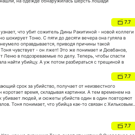
о нашли, на одежде обнаружилась шерсть лошади
7.7
 узнает, что убит сожитель Дины Ракитиной - новой коллеги
но шокирует Тоню. С пяти до десяти вечера она гуляла в
 неумело оправдывается, приводя причины такой
 Тоня чувствует - он лжет! Это же понимает и Дювбанов,
т Леню в подозреваемые по делу. Теперь, чтобы спасти
ала найти убийцу. А уж потом разбираться с трещиной в
7.7
ающий срок за убийство, получает от неизвестного
 коротает время, складывая картинки. А тем временем на
к убивает людей, и сюжеты убийств один в один повторяют
лов. Тоня понимает, что убийца как-то связан с Хильковым
7.7