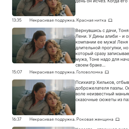
день он исчез. Когда ег
13:35
Некрасивая подружка. Красная нитка
Вернувшись с дачи, Тоня
Лени. У Дины алиби - и о
компании ее мужа! Леня
длительной прогулки, но
который сразу записывае
мужа, Тоне надо для нач
своем браке…
15:07
Некрасивая подружка. Головоломка
Психиатр Хильков, отбыв
доброжелателя пазлы. Он
воле неизвестный манья
сказочные сюжеты из паз
16:37
Некрасивая подружка. Роковая женщина