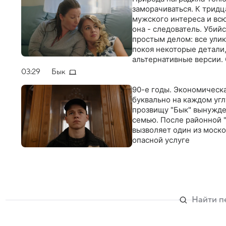
заморачиваться. К тридц
мужского интереса и всю
она - следователь. Убий
простым делом: все улик
покоя некоторые детали,
альтернативные версии. 
ее подруга - красавица 
03:29
Бык
головокружительный ро
плечами Александра - тр
90-е годы. Экономическ
такие совпадения, а еще
буквально на каждом уг
выясняется, поссорился
прозвищу "Бык" вынужде
семью. После районной "
вызволяет один из моско
опасной услуге