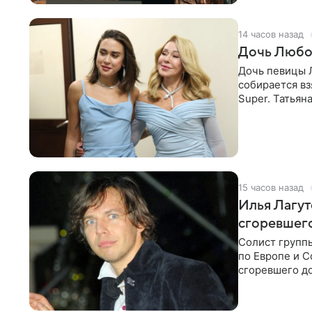
14 часов назад
Дочь Любо
Дочь певицы Л
собирается вз
Super. Татьян
поскольку им
15 часов назад
Илья Лагут
сгоревшег
Солист групп
по Европе и 
сгоревшего до
Shot. В рамка