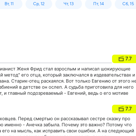
Вт, 11
Ср, 12
Чт, 13
Пт, 14
Сб, 15
7.7
ианист Женя Фрид стал взрослым и написал шокирующие
 метод" его отца, который заключался в издевательствах и
ана. Старик-отец раскаялся. Вот только Евгению от этого н
збиений в детстве он ослеп. А судьба приготовила для него
т, и главный подозреваемый - Евгений, ведь о его мотиве
7.7
ховцев. Перед смертью он рассказывал сестре сказку про
ую именно - Анечка забыла. Почему это важно? Потому что
а его на мысль, как исправить свои ошибки. А на следующий