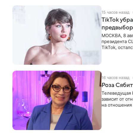
15 часов назад
TikTok убр
предвыбор
МОСКВА, 8 ав
президента С
TikTok, остал
американской
16 часов назад
Роза Сябит
Телеведущая Р
зависит от о
на отношения
канала на