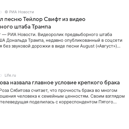
© РИА Новости
ал песню Тейлор Свифт из видео
ного штаба Трампа
г — РИА Новости. Видеоролик предвыборного штаба
ША Дональда Трампа, недавно опубликованный в соцсети
ся без звуковой дорожки в виде песни August («Август»)
Life.ru
ова назвала главное условие крепкого брака
оза Сябитова считает, что прочность брака во многом
тношения человека к семейным ценностям. Своим взглядом
 телеведущая поделилась с корреспондентом Пятого