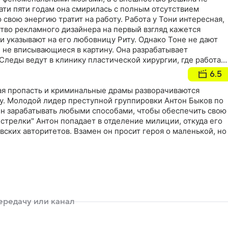
ати пяти годам она смирилась с полным отсутствием
 свою энергию тратит на работу. Работа у Тони интересная,
ство рекламного дизайнера на первый взгляд кажется
и указывают на его любовницу Риту. Однако Тоне не дают
 не вписывающиеся в картину. Она разрабатывает
Следы ведут в клинику пластической хирургии, где работае
Светлана. Как раз в этот момент у Светы начинается
6.5
ман с директором клиники Александром Барышниковым. За
и романа, закончившиеся трагически. Тоне не нравятся
ая пропасть и криминальные драмы разворачиваются
 больше то, что убитый дизайнер незадолго до смерти, как
лу. Молодой лидер преступной группировки Антон Быков по
 с Барышниковым
н зарабатывать любыми способами, чтобы обеспечить свою
стрелки" Антон попадает в отделение милиции, откуда его
вских авторитетов. Взамен он просит героя о маленькой, но