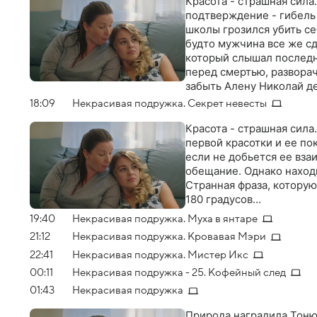
Красота - страшная сила.
подтверждение - гибель 
школы грозился убить себ
будто мужчина все же с
который слышал последн
перед смертью, разворач
забыть Алену Николай де
другой женщиной. И тут 
18:09
Некрасивая подружка. Секрет невесты
разрушающими жизнь Коли
которую так упорно хран
Красота - страшная сила
жизни все тоже совсем 
первой красотки и ее по
если не добьется ее вза
обещание. Однако наход
Странная фраза, которую
180 градусов…
19:40
Некрасивая подружка. Муха в янтаре
21:12
Некрасивая подружка. Кровавая Мэри
22:41
Некрасивая подружка. Мистер Икс
00:11
Некрасивая подружка - 25. Кофейный след
01:43
Некрасивая подружка
Природа наградила Тоню