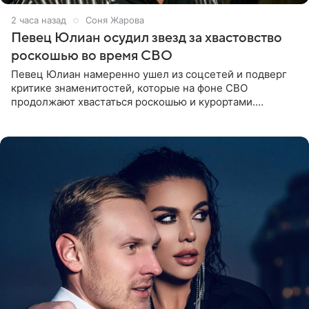
2 часа назад
Соня Жарова
Певец Юлиан осудил звезд за хвастовство
роскошью во время СВО
Певец Юлиан намеренно ушел из соцсетей и подверг
критике знаменитостей, которые на фоне СВО
продолжают хвастаться роскошью и курортами.
Заслуженный артист России признался, что устроил
себе настоящий «детокс» и