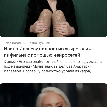
1 час назад
Елена Нужная
Настю Ивлееву полностью «вырезали»
из фильма с помощью нейросетей
Фильм «Это все она!», который изначально задумывался
под названием «Мальвина», вышел без Анастасии
Ивлеевой. Блогершу полностью убрали из кадра,
заменив ее лицо с помощью нейросетей. Об этом
сообщает