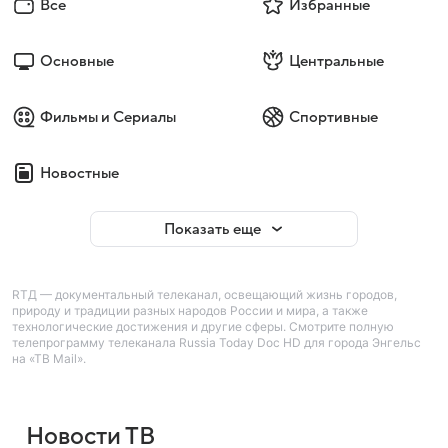
Все
Избранные
Основные
Центральные
Фильмы и Сериалы
Спортивные
Новостные
Показать еще
RTД — документальный телеканал, освещающий жизнь городов,
природу и традиции разных народов России и мира, а также
технологические достижения и другие сферы. Смотрите полную
телепрограмму телеканала Russia Today Doc HD для города Энгельс
на «ТВ Mail».
Новости ТВ