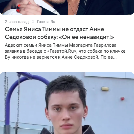
2 часа назад
Газета.Ru
Семья Яниса Тиммы не отдаст Анне
Седоковой собаку: «Он ее ненавидит!»
Адвокат семьи Яниса Тиммы Маргарита Гаврилова
заявила в беседе с «Газетой.Ru», что собака по кличке
Бу никогда не вернется к Анне Седоковой. По ее
словам, животное ненавидит певицу. Гаврилова
ответила на