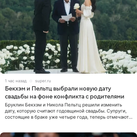
1 час назад
super.ru
Бекхэм и Пельтц выбрали новую дату
свадьбы на фоне конфликта с родителями
Бруклин Бекхэм и Никола Пельтц решили изменить
дату, которую считают годовщиной свадьбы. Супруги,
состоящие в браке уже четыре года, теперь отмечают
не день своей роскошной свадьбы в апреле 2022-го, а
дату