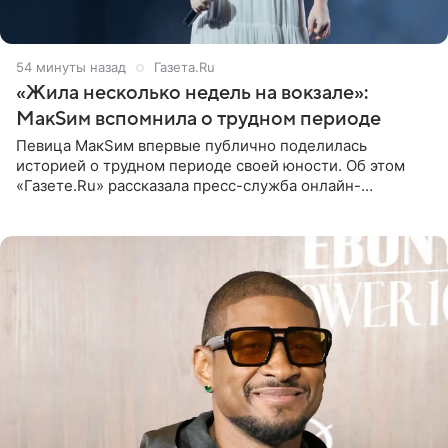
54 минуты назад
Газета.Ru
«Жила несколько недель на вокзале»:
МакSим вспомнила о трудном периоде
Певица МакSим впервые публично поделилась
историей о трудном периоде своей юности. Об этом
«Газете.Ru» рассказала пресс-служба онлайн-
кинотеатра START, который совместно с VK Добром и
МАЕР запустил социальный