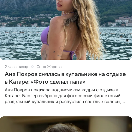
2 часа назад
Соня Жарова
Аня Покров снялась в купальнике на отдыхе
в Катаре: «Фото сделал папа»
Аня Покров показала подписчикам кадры с отдыха в
Катаре. Блогер выбрала для фотосессии фиолетовый
раздельный купальник и распустила светлые волосы,
уложив их мягкими волнами. На снимках она
запечатлена на фоне