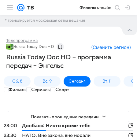
Фильмы онлайн
* транслируется московская сетка вещания
Телепрограмма
Russia Today Doc HD
(
Сменить регион
)
Russia Today Doc HD – программа
передач – Энгельс
Сб, 8
Вс, 9
Сегодня
Вт, 11
Ср,
Фильмы
Сериалы
Спорт
Показать прошедшие передачи
23:00
Донбасс: Никто кроме тебя
23:30
НАТО. Вне закона, вне морали