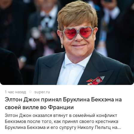
1 час назад
super.ru
Элтон Джон принял Бруклина Бекхэма на
своей вилле во Франции
Элтон Джон оказался втянут в семейный конфликт
Бекхэмов после того, как принял своего крестника
Бруклина Бекхэма и его супругу Николу Пельтц на
своей вилле во Франции. Как сообщает