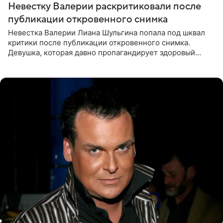
Невестку Валерии раскритиковали после
публикации откровенного снимка
Невестка Валерии Лиана Шульгина попала под шквал
критики после публикации откровенного снимка.
Девушка, которая давно пропагандирует здоровый
образ жизни, выложила в личном блоге фото в ярко-
розовом