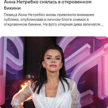
Анна Нетребко снялась в откровенном
бикини
Певица Анна Нетребко вновь привлекла внимание
публики, опубликовав в личном блоге снимок в
откровенном бикини. На фото оперная дива запечатлена
в термальном источнике. В подписи артистка сообщила
поклонникам,