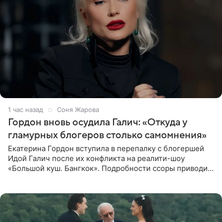
1 час назад
Соня Жарова
Гордон вновь осудила Галич: «Откуда у
гламурных блогеров столько самомнения»
Екатерина Гордон вступила в перепалку с блогершей
Идой Галич после их конфликта на реалити-шоу
«Большой куш. Бангкок». Подробности ссоры приводит
«СтарХит». Гордон подчеркнула, что не намерена
прислушиваться к