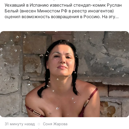
Уехавший в Испанию известный стендап-комик Руслан
Белый (внесен Минюстом РФ в реестр иноагентов)
оценил возможность возвращения в Россию. На эту
тему юморист высказался в подкасте «От реки до
моря», выпуск
31 минуту назад
Соня Жарова