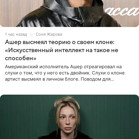
1 час назад
Соня Жарова
Ашер высмеял теорию о своем клоне:
«Искусственный интеллект на такое не
способен»
Американский исполнитель Ашер отреагировал на
слухи о том, что у него есть двойник. Слухи о клоне
артист высмеял в личном блоге. Поводом для
обсуждений стали два концерта в Нью-Джерси,
которые 47-летний певец