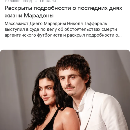
10 часов назад
Lenta.Ru
Раскрыты подробности о последних днях
жизни Марадоны
Массажист Диего Марадоны Николя Таффарель
выступил в суде по делу об обстоятельствах смерти
аргентинского футболиста и раскрыл подробности о
последних днях его жизни. Его слова приводит AFP. На
заседании