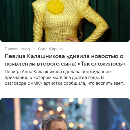
7 часов назад
Соня Жарова
Певица Калашникова удивила новостью о
появлении второго сына: «Так сложилось»
Певица Анна Калашникова сделала неожиданное
признание, о котором молчала долгие годы. В
разговоре с «МК» артистка сообщила, что воспитывает
не одного, а сразу двух сыновей. «На самом деле я
всегда мечтала, что