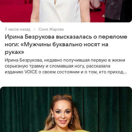
7 часов назад
Соня Жарова
Ирина Безрукова высказалась о переломе
ноги: «Мужчины буквально носят на
руках»
Ирина Безрукова, недавно получившая первую в жизни
серьезную травму и сломавшая ногу, рассказала
изданию VOICE о своем состоянии и о том, кто приходит
ей на помощь. Поддержку актриса ощущает со всех
сторон.