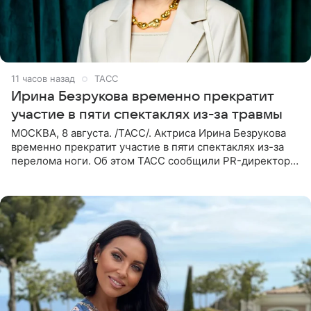
11 часов назад
ТАСС
Ирина Безрукова временно прекратит
участие в пяти спектаклях из-за травмы
МОСКВА, 8 августа. /ТАСС/. Актриса Ирина Безрукова
временно прекратит участие в пяти спектаклях из-за
перелома ноги. Об этом ТАСС сообщили PR-директор
артистки Станислав Влайку и пресс-атташе
Московского