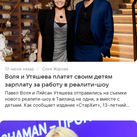
12 часов назад
Соня Жарова
Воля и Утяшева платят своим детям
зарплату за работу в реалити-шоу
Павел Воля и Ляйсан Утяшева отправились на съемки
нового реалити-шоу в Таиланд не одни, а вместе с
детьми. Как сообщает издание «СтарХит», 13-летний
Роберт и 11-летняя София не просто сопровождают
родителей, а