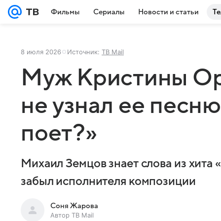
Фильмы
Сериалы
Новости и статьи
Те
8 июля 2026
Источник:
ТВ Mail
Муж Кристины О
не узнал ее песню:
поет?»
Михаил Земцов знает слова из хита 
забыл исполнителя композиции
Соня Жарова
Автор ТВ Mail