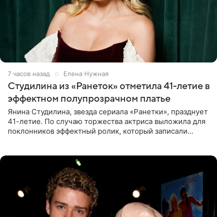
7 часов назад
Елена Нужная
Студилина из «Ранеток» отметила 41-летие в
эффектном полупрозрачном платье
Янина Студилина, звезда сериала «Ранетки», празднует
41-летие. По случаю торжества актриса выложила для
поклонников эффектный ролик, который записали
прошлой ночью. В кадре артистка предстала в
вечернем