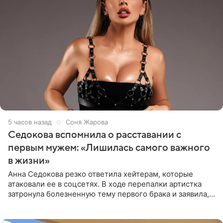
5 часов назад
Соня Жарова
Седокова вспомнила о расставании с
первым мужем: «Лишилась самого важного
в жизни»
Анна Седокова резко ответила хейтерам, которые
атаковали ее в соцсетях. В ходе перепалки артистка
затронула болезненную тему первого брака и заявила,
что чужие судьбы — не ее зона ответственности. От
Валентина