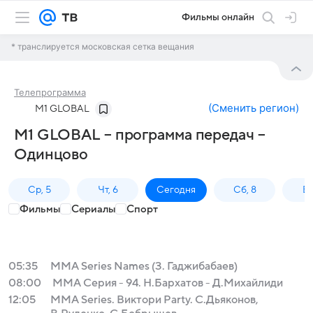
Фильмы онлайн
* транслируется московская сетка вещания
Телепрограмма
(
Сменить регион
)
M1 GLOBAL
M1 GLOBAL – программа передач –
Одинцово
Ср, 5
Чт, 6
Сегодня
Сб, 8
Вс
Фильмы
Сериалы
Спорт
05:35
MMA Series Names (З. Гаджибабаев)
08:00
ММА Серия - 94. Н.Бархатов - Д.Михайлиди
12:05
MMA Series. Виктори Party. С.Дьяконов,