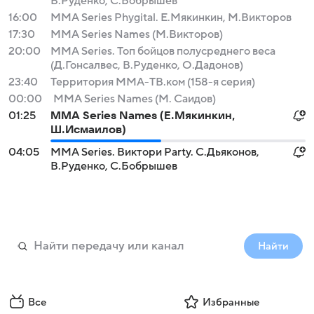
В.Руденко, С.Бобрышев
16:00
MMA Series Phygital. Е.Мякинкин, М.Викторов
17:30
MMA Series Names (М.Викторов)
20:00
MMA Series. Топ бойцов полусреднего веса
(Д.Гонсалвес, В.Руденко, О.Дадонов)
23:40
Территория ММА-ТВ.ком (158-я серия)
00:00
MMA Series Names (М. Саидов)
01:25
MMA Series Names (Е.Мякинкин,
Ш.Исмаилов)
04:05
MMA Series. Виктори Party. С.Дьяконов,
В.Руденко, С.Бобрышев
Найти
Все
Избранные