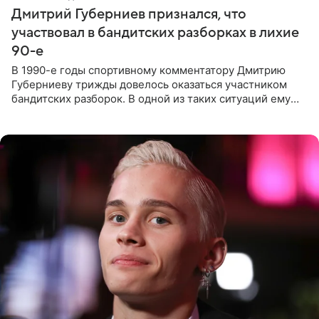
Дмитрий Губерниев признался, что
участвовал в бандитских разборках в лихие
90-е
В 1990-е годы спортивному комментатору Дмитрию
Губерниеву трижды довелось оказаться участником
бандитских разборок. В одной из таких ситуаций ему
выдали тяжелый предмет и приказали вступить в драку,
однако он