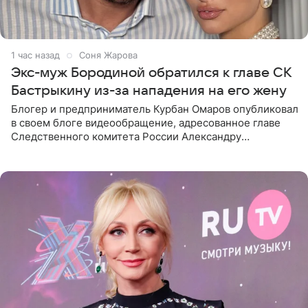
1 час назад
Соня Жарова
Экс-муж Бородиной обратился к главе СК
Бастрыкину из-за нападения на его жену
Блогер и предприниматель Курбан Омаров опубликовал
в своем блоге видеообращение, адресованное главе
Следственного комитета России Александру
Бастрыкину. Бизнесмен рассказал, что 1 августа в
центре Москвы трое