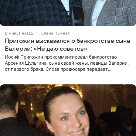
8 минут назад
Елена Нужная
Пригожин высказался о банкротстве сына
Валерии: «Не даю советов»
Иосиф Пригожин прокомментировал банкротство
Арсения Шульгина, сына своей жены, певицы Валерии,
от первого брака. Слова продюсера передает
«СтарХит». Пригожин признался, что не лезет в дела
взрослых детей, и