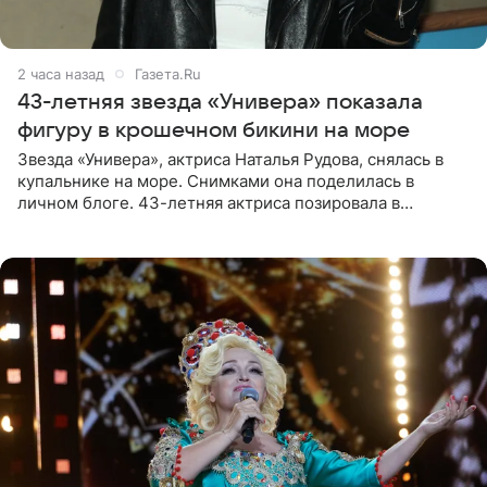
2 часа назад
Газета.Ru
43-летняя звезда «Универа» показала
фигуру в крошечном бикини на море
Звезда «Универа», актриса Наталья Рудова, снялась в
купальнике на море. Снимками она поделилась в
личном блоге. 43-летняя актриса позировала в
бордовом крошечном бикини с золотыми деталями.
Волосы Рудова