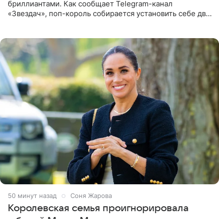
бриллиантами. Как сообщает Telegram-канал
«Звездач», поп-король собирается установить себе два
винира с драгоценной огранкой. Сумма, которую артист
готов выложить за
50 минут назад
Соня Жарова
Королевская семья проигнорировала