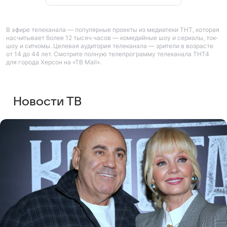
В эфире телеканала — популярные проекты из медиатеки ТНТ, которая
насчитывает более 12 тысяч часов — комедийные шоу и сериалы, ток-
шоу и ситкомы. Целевая аудитория телеканала — зрители в возрасте
от 14 до 44 лет. Смотрите полную телепрограмму телеканала ТНТ4
для города Херсон на «ТВ Mail».
Новости ТВ