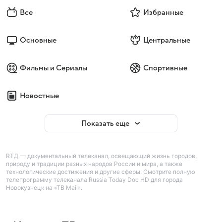
Все
Избранные
Основные
Центральные
Фильмы и Сериалы
Спортивные
Новостные
Показать еще
RTД — документальный телеканал, освещающий жизнь городов,
природу и традиции разных народов России и мира, а также
технологические достижения и другие сферы. Смотрите полную
телепрограмму телеканала Russia Today Doc HD для города
Новокузнецк на «ТВ Mail».