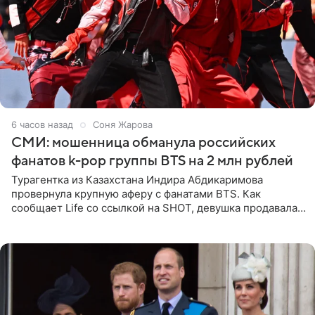
6 часов назад
Соня Жарова
СМИ: мошенница обманула российских
фанатов k-pop группы BTS на 2 млн рублей
Турагентка из Казахстана Индира Абдикаримова
провернула крупную аферу с фанатами BTS. Как
сообщает Life со ссылкой на SHOT, девушка продавала
поддельные туры на концерт группы в Пусане. По
данным издания,