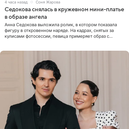
4 часа назад
Соня Жарова
Седокова снялась в кружевном мини-платье
в образе ангела
Анна Седокова выложила ролик, в котором показала
фигуру в откровенном наряде. На кадрах, снятых за
кулисами фотосессии, певица примеряет образ с
ангельскими крыльями за спиной. Главным акцентом
наряда стало