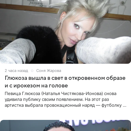
2 часа назад
Соня Жарова
Глюкоза вышла в свет в откровенном образе
и с ирокезом на голове
Певица Глюкоза (Наталья Чистякова-Ионова) снова
удивила публику своим появлением. На этот раз
артистка выбрала провокационный наряд — футболку с
принтом, имитирующим полуобнаженную грудь. Свой
образ Глюкоза