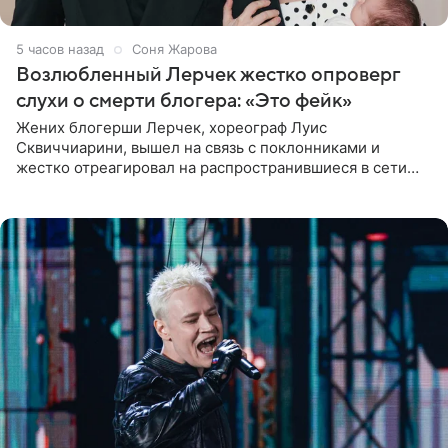
5 часов назад
Соня Жарова
Возлюбленный Лерчек жестко опроверг
слухи о смерти блогера: «Это фейк»
Жених блогерши Лерчек, хореограф Луис
Сквиччиарини, вышел на связь с поклонниками и
жестко отреагировал на распространившиеся в сети
слухи о смерти Валерии Чекалиной. «Это фейк! Я в
шоке, что такие люди