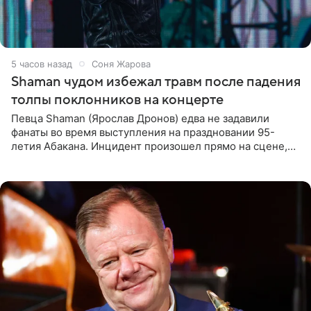
5 часов назад
Соня Жарова
Shaman чудом избежал травм после падения
толпы поклонников на концерте
Певца Shaman (Ярослав Дронов) едва не задавили
фанаты во время выступления на праздновании 95-
летия Абакана. Инцидент произошел прямо на сцене,
подробности сообщает «Абзац». Толпа поклонников
навалилась на