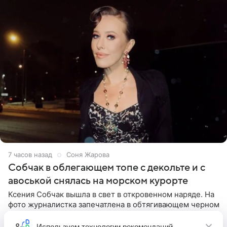
7 часов назад
Соня Жарова
Собчак в облегающем топе с декольте и с
авоськой снялась на морском курорте
Ксения Собчак вышла в свет в откровенном наряде. На
фото журналистка запечатлена в обтягивающем черном
топе с глубоким декольте. Образ дополнили белая
юбка-миди, вьетнамки на платформе и соломенная
Используем
технологии рекомендаций