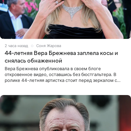
2 часа назад
Соня Жарова
44-летняя Вера Брежнева заплела косы и
снялась обнаженной
Вера Брежнева опубликовала в своем блоге
откровенное видео, оставшись без бюстгальтера. В
ролике 44-летняя артистка стоит перед зеркалом с
обнаженной грудью. Волосы певица собрала в косы и
надела головной убор.