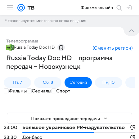
Фильмы онлайн
* транслируется московская сетка вещания
Телепрограмма
Russia Today Doc HD
(
Сменить регион
)
Russia Today Doc HD – программа
передач – Новокузнецк
Пт, 7
Сб, 8
Сегодня
Пн, 10
Вт,
Фильмы
Сериалы
Спорт
Показать прошедшие передачи
23:00
Большое украинское PR-надувательство
23:30
Донбасс