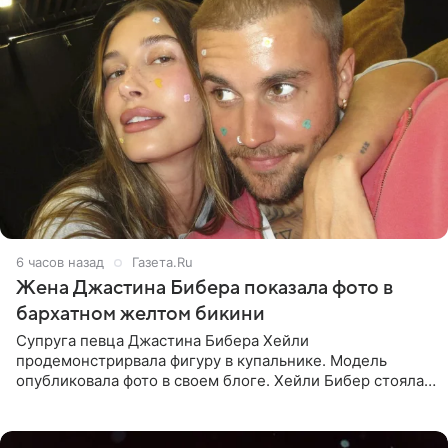
6 часов назад
Газета.Ru
Жена Джастина Бибера показала фото в
бархатном желтом бикини
Супруга певца Джастина Бибера Хейли
продемонстрирвала фигуру в купальнике. Модель
опубликовала фото в своем блоге. Хейли Бибер стояла
перед зеркалом в желтом крошечном бархатном
бикини, которое дополнила