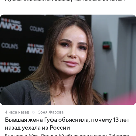
воссоединились на большом концерте «30 нам уже!»,
который прошел в
4 часа назад
Соня Жарова
Бывшая жена Гуфа объяснила, почему 13 лет
назад уехала из России
Блогерша Айза-Лилуна Ай объяснила в своем Telegram-