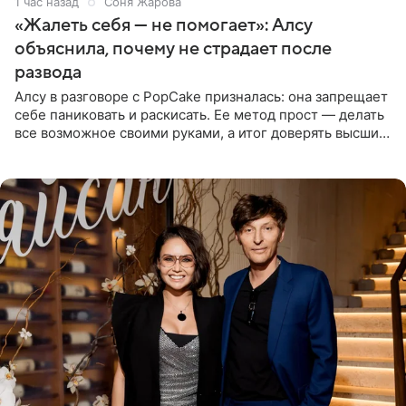
1 час назад
Соня Жарова
«Жалеть себя — не помогает»: Алсу
объяснила, почему не страдает после
развода
Алсу в разговоре с PopCake призналась: она запрещает
себе паниковать и раскисать. Ее метод прост — делать
все возможное своими руками, а итог доверять высшим
силам. Певица утверждает, что истерики и потеря