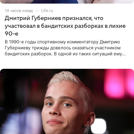
14 часов назад
Life.ru
Дмитрий Губерниев признался, что
участвовал в бандитских разборках в лихие
90-е
В 1990-е годы спортивному комментатору Дмитрию
Губерниеву трижды довелось оказаться участником
бандитских разборок. В одной из таких ситуаций ему
выдали тяжелый предмет и приказали вступить в драку,
однако он