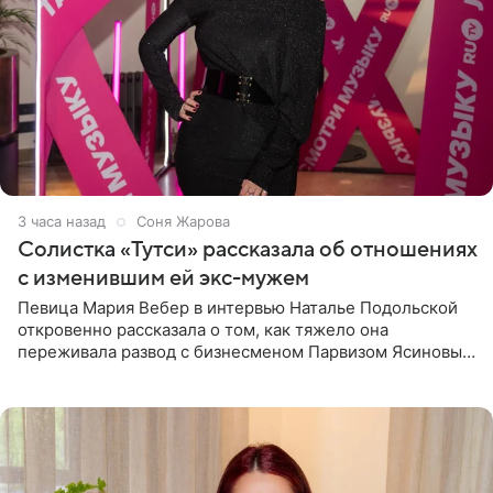
3 часа назад
Соня Жарова
Солистка «Тутси» рассказала об отношениях
с изменившим ей экс-мужем
Певица Мария Вебер в интервью Наталье Подольской
откровенно рассказала о том, как тяжело она
переживала развод с бизнесменом Парвизом Ясиновым.
Артистка призналась, что измена бывшего супруга стала
для нее