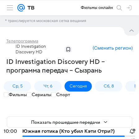
Фильмы онлайн
* транслируется московская сетка вещания
Телепрограмма
ID Investigation
(
Сменить регион
)
Discovery HD
ID Investigation Discovery HD –
программа передач – Сызрань
Ср, 5
Чт, 6
Сегодня
Сб, 8
Вс
Фильмы
Сериалы
Спорт
Показать прошедшие передачи
10:00
Южная готика (Кто убил Кэти Отри?)