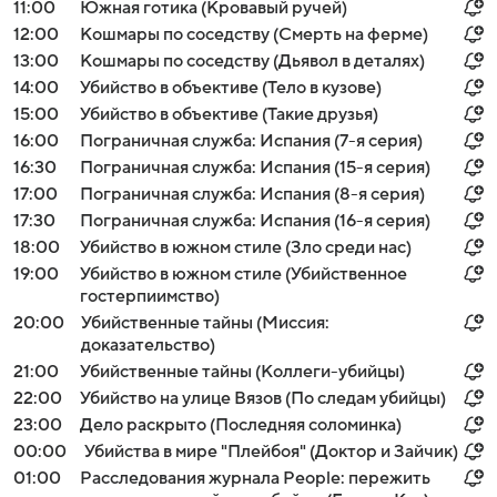
11:00
Южная готика (Кровавый ручей)
12:00
Кошмары по соседству (Смерть на ферме)
13:00
Кошмары по соседству (Дьявол в деталях)
14:00
Убийство в объективе (Тело в кузове)
15:00
Убийство в объективе (Такие друзья)
16:00
Пограничная служба: Испания (7-я серия)
16:30
Пограничная служба: Испания (15-я серия)
17:00
Пограничная служба: Испания (8-я серия)
17:30
Пограничная служба: Испания (16-я серия)
18:00
Убийство в южном стиле (Зло среди нас)
19:00
Убийство в южном стиле (Убийственное
гостерпиимство)
20:00
Убийственные тайны (Миссия:
доказательство)
21:00
Убийственные тайны (Коллеги-убийцы)
22:00
Убийство на улице Вязов (По следам убийцы)
23:00
Дело раскрыто (Последняя соломинка)
00:00
Убийства в мире "Плейбоя" (Доктор и Зайчик)
01:00
Расследования журнала People: пережить