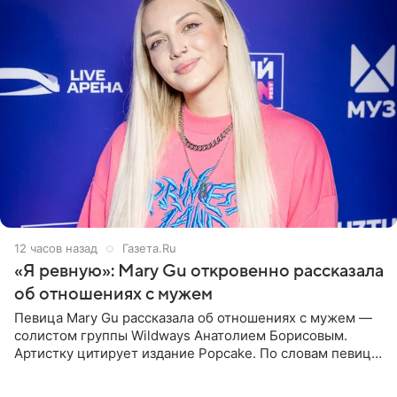
12 часов назад
Газета.Ru
«Я ревную»: Mary Gu откровенно рассказала
об отношениях с мужем
Певица Mary Gu рассказала об отношениях с мужем —
солистом группы Wildways Анатолием Борисовым.
Артистку цитирует издание Popcake. По словам певицы,
залог любви — это принять недостатки другого
человека. Также