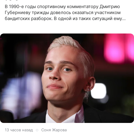
В 1990-е годы спортивному комментатору Дмитрию
Губерниеву трижды довелось оказаться участником
бандитских разборок. В одной из таких ситуаций ему
выдали тяжелый предмет и приказали вступить в драку,
однако он
13 часов назад
Соня Жарова