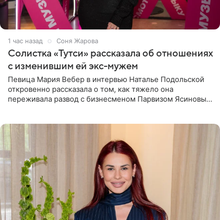
1 час назад
Соня Жарова
Солистка «Тутси» рассказала об отношениях
с изменившим ей экс-мужем
Певица Мария Вебер в интервью Наталье Подольской
откровенно рассказала о том, как тяжело она
переживала развод с бизнесменом Парвизом Ясиновым.
Артистка призналась, что измена бывшего супруга стала
для нее