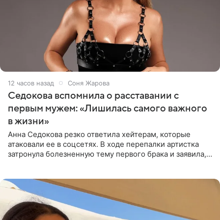
12 часов назад
Соня Жарова
Седокова вспомнила о расставании с
первым мужем: «Лишилась самого важного
в жизни»
Анна Седокова резко ответила хейтерам, которые
атаковали ее в соцсетях. В ходе перепалки артистка
затронула болезненную тему первого брака и заявила,
что чужие судьбы — не ее зона ответственности. От
Валентина