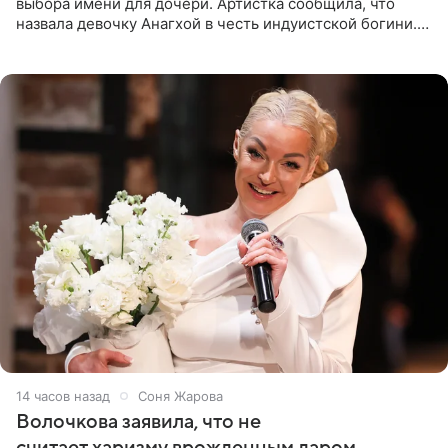
выбора имени для дочери. Артистка сообщила, что
назвала девочку Анагхой в честь индуистской богини.
При этом исполнительница скрывала это имя от
поклонников
14 часов назад
Соня Жарова
Волочкова заявила, что не
считает харизму врожденным даром