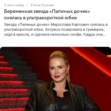
3 часа назад
Елена Нужная
Беременная звезда «Папиных дочек»
снялась в ультракороткой юбке
Звезда «Папиных дочек» Мирослава Карпович снялась в
ультракороткой юбке. Актриса позировала в гримерке,
сидя в кресле, и сделала несколько селфи. Кадры она
опубликовала на личной странице в социальной сети.