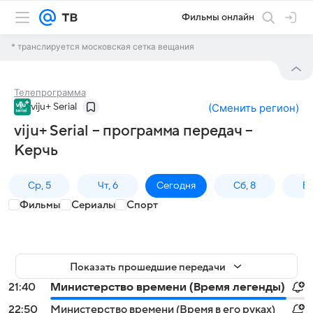
Фильмы онлайн
* транслируется московская сетка вещания
Телепрограмма
viju+ Serial
(
Сменить регион
)
viju+ Serial – программа передач –
Керчь
Ср, 5
Чт, 6
Сегодня
Сб, 8
Вс
Фильмы
Сериалы
Спорт
Показать прошедшие передачи
21:40
Министерство времени (Время легенды)
22:50
Министерство времени (Время в его руках)