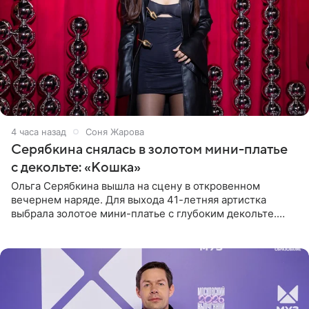
4 часа назад
Соня Жарова
Серябкина снялась в золотом мини-платье
с декольте: «Кошка»
Ольга Серябкина вышла на сцену в откровенном
вечернем наряде. Для выхода 41-летняя артистка
выбрала золотое мини-платье с глубоким декольте.
Дополнением к образу стали бежевые мюли. Стилисты
выпрямили волосы