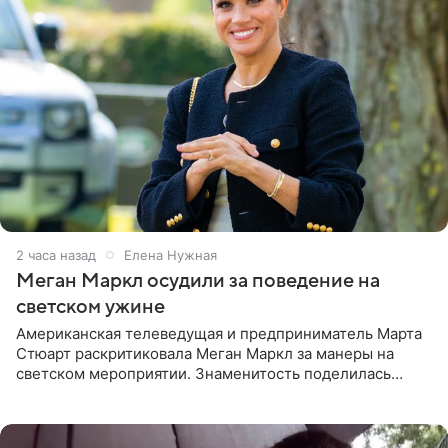
2 часа назад
Елена Нужная
Меган Маркл осудили за поведение на
светском ужине
Американская телеведущая и предприниматель Марта
Стюарт раскритиковала Меган Маркл за манеры на
светском мероприятии. Знаменитость поделилась
деталями личной встречи с герцогиней Сассекской,
пишет PageSix. По