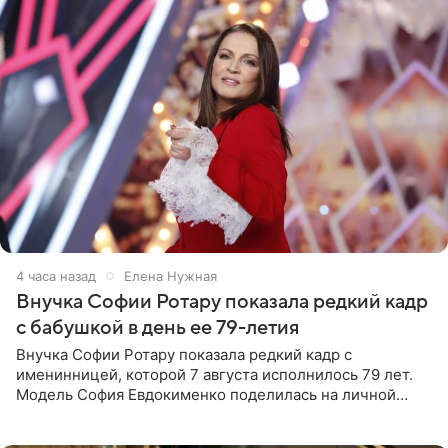
4 часа назад
Елена Нужная
Внучка Софии Ротару показала редкий кадр
с бабушкой в день ее 79-летия
Внучка Софии Ротару показала редкий кадр с
именинницей, которой 7 августа исполнилось 79 лет.
Модель София Евдокименко поделилась на личной
странице в социальной сети фотографией знаменитой
бабушки. На снимке