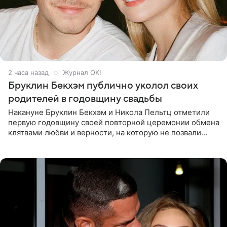
2 часа назад
Журнал OK!
Бруклин Бекхэм публично уколол своих
родителей в годовщину свадьбы
Накануне Бруклин Бекхэм и Никола Пельтц отметили
первую годовщину своей повторной церемонии обмена
клятвами любви и верности, на которую не позвали
никого из клана Бекхэм. По словам инсайдеров, пара
считает это