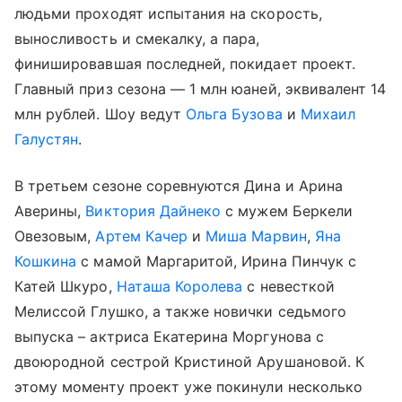
людьми проходят испытания на скорость,
выносливость и смекалку, а пара,
финишировавшая последней, покидает проект.
Главный приз сезона — 1 млн юаней, эквивалент 14
млн рублей. Шоу ведут
Ольга Бузова
и
Михаил
Галустян
.
В третьем сезоне соревнуются Дина и Арина
Аверины,
Виктория Дайнеко
с мужем Беркели
Овезовым,
Артем Качер
и
Миша Марвин
,
Яна
Кошкина
с мамой Маргаритой, Ирина Пинчук с
Катей Шкуро,
Наташа Королева
с невесткой
Мелиссой Глушко, а также новички седьмого
выпуска – актриса Екатерина Моргунова с
двоюродной сестрой Кристиной Арушановой. К
этому моменту проект уже покинули несколько