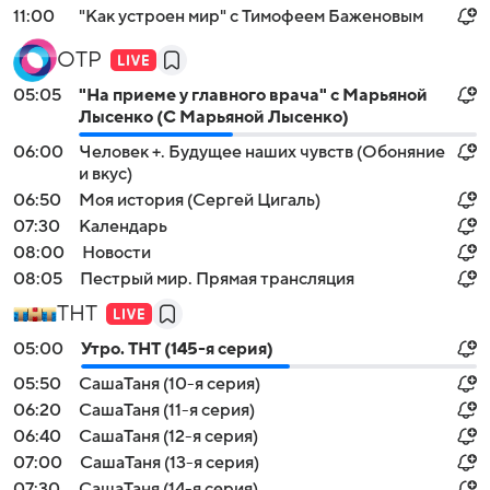
11:00
"Как устроен мир" с Тимофеем Баженовым
ОТР
05:05
"На приеме у главного врача" с Марьяной
Лысенко (С Марьяной Лысенко)
06:00
Человек +. Будущее наших чувств (Обоняние
и вкус)
06:50
Моя история (Сергей Цигаль)
07:30
Календарь
08:00
Новости
08:05
Пестрый мир. Прямая трансляция
ТНТ
05:00
Утро. ТНТ (145-я серия)
05:50
CaшаТаня (10-я серия)
06:20
CaшаТаня (11-я серия)
06:40
CaшаТаня (12-я серия)
07:00
CaшаТаня (13-я серия)
07:30
CaшаТаня (14-я серия)