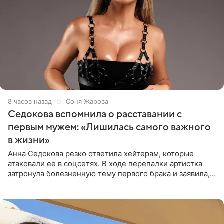
8 часов назад
Соня Жарова
Седокова вспомнила о расставании с
первым мужем: «Лишилась самого важного
в жизни»
Анна Седокова резко ответила хейтерам, которые
атаковали ее в соцсетях. В ходе перепалки артистка
затронула болезненную тему первого брака и заявила,
что чужие судьбы — не ее зона ответственности. От
Валентина