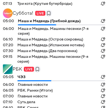
07:13
Три кота (Крутые бутерброды)
Суббота!
05:00
Маша и Медведь (Грибной дождь)
06:00
Маша и Медведь. Машины песенки (7-я
серия)
06:10
Маша и Медведь (Остров сокровищ)
07:20
Маша и Медведь (Испанские мотивы)
07:30
Маша и Медведь (Два поросенка)
09:15
Маша и Медведь. Машины песенки (9-я
серия)
РБК
05:05
ЧЭЗ
06:00
Главные новости
06:05
РБК. Рынки (Итоги)
07:00
Главные новости
07:10
Суть дела
08:10
РБК. Спорт