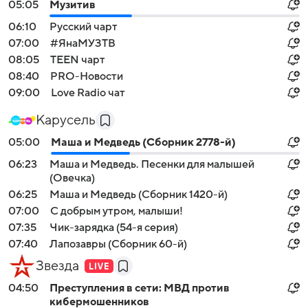
05:05
Музитив
06:10
Русский чарт
07:00
#ЯнаМУЗТВ
08:05
TEEN чарт
08:40
PRO-Новости
09:00
Love Radio чат
Карусель
05:00
Маша и Медведь (Сборник 2778-й)
06:23
Маша и Медведь. Песенки для малышей
(Овечка)
06:25
Маша и Медведь (Сборник 1420-й)
07:00
С добрым утром, малыши!
07:35
Чик-зарядка (54-я серия)
07:40
Лапозавры (Сборник 60-й)
Звезда
04:50
Преступления в сети: МВД против
кибермошенников