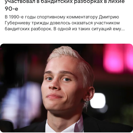
участвовал в бандитских разборках в лихие
90-е
В 1990-е годы спортивному комментатору Дмитрию
Губерниеву трижды довелось оказаться участником
бандитских разборок. В одной из таких ситуаций ему
выдали тяжелый предмет и приказали вступить в драку,
однако он