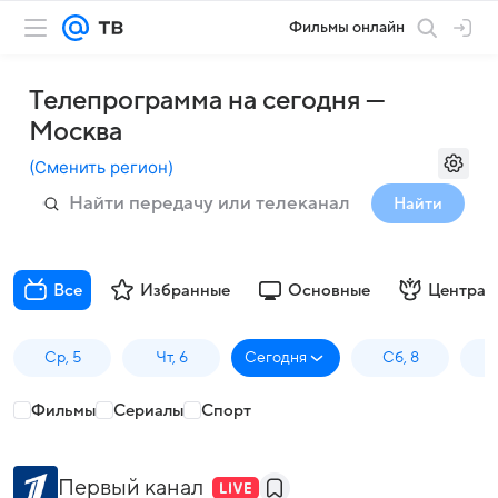
Фильмы онлайн
Телепрограмма на сегодня —
Москва
(
Сменить регион
)
Найти
Все
Избранные
Основные
Централ
Ср, 5
Чт, 6
Сегодня
Сб, 8
Фильмы
Сериалы
Спорт
Первый канал