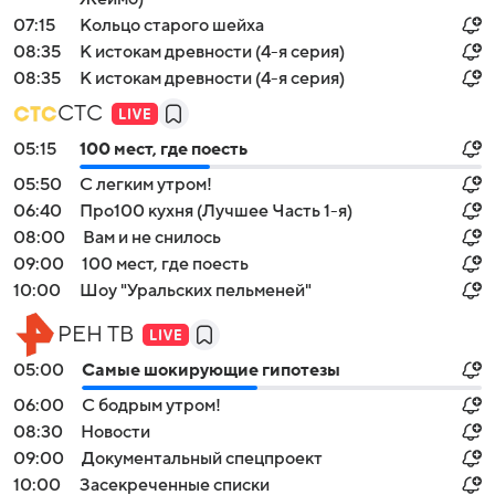
07:15
Кольцо старого шейха
08:35
К истокам древности (4-я серия)
08:35
К истокам древности (4-я серия)
СТС
05:15
100 мест, где поесть
05:50
С легким утром!
06:40
Про100 кухня (Лучшее Часть 1-я)
08:00
Вам и нe снилоcь
09:00
100 мест, где поесть
10:00
Шоу "Уральских пельменей"
РЕН ТВ
05:00
Самые шoкиpующие гипотезы
06:00
С бодрым утром!
08:30
Новости
09:00
Документальный спецпроект
10:00
Заcекрeченные списки