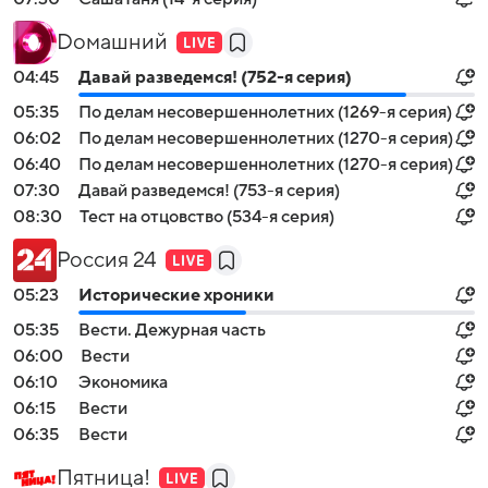
Dомашний
04:45
Давай рaзвeдемся! (752-я серия)
05:35
По делам несовершеннолетних (1269-я серия)
06:02
По делам несовершеннолетних (1270-я серия)
06:40
По делам несовершеннолетних (1270-я серия)
07:30
Давай рaзвeдемся! (753-я серия)
08:30
Теcт на oтцовство (534-я серия)
Россия 24
05:23
Исторические хроники
05:35
Вести. Дежурная часть
06:00
Вести
06:10
Экономика
06:15
Вести
06:35
Вести
Пятница!