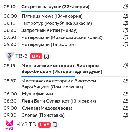
05:10
Секреты на кухне (22-я серия)
06:00
Пятница News (134-я серия)
06:10
Гастротур (Республика Хакасия)
06:20
Запретный Китай (Ченду)
07:50
Четыре дачи (Краснодарский край 2)
09:20
Четыре дачи (Татарстан)
ТВ-3
05:15
Мистические истории с Виктором
Вержбицким (История одной души)
05:37
Мистические истории с Виктором
Вержбицким (Дом-ловушка)
06:00
Мультфильмы
08:30
Леди Баг и Супер-кот (13-я серия)
09:00
Слепая (Медовая вода)
09:30
Слепая (Приставка)
МУЗ ТВ