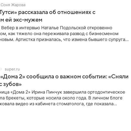
Соня Жарова
Тутси» рассказала об отношениях с
м ей экс-мужем
 Вебер в интервью Наталье Подольской откровенно
том, как тяжело она переживала развод с бизнесменом
овым. Артистка призналась, что измена бывшего супруга
super.ru
 «Дома 2» сообщила о важном событии: «Сняли
с зубов»
ница «Дома 2» Ирина Пинчук завершила ортодонтическое
ла брекеты, которые носила около года. В личном блоге
ковала видео из кабинета стоматолога, где показала
ия