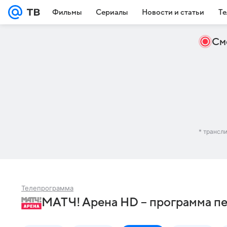
Фильмы
Сериалы
Новости и статьи
Те
См
* трансл
Телепрограмма
МАТЧ! Арена HD – программа пе