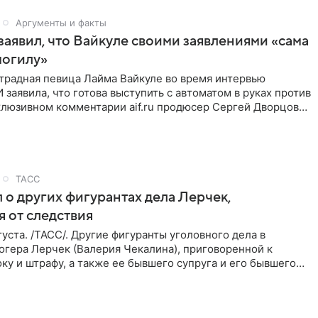
Аргументы и факты
аявил, что Вайкуле своими заявлениями «сама
могилу»
традная певица Лайма Вайкуле во время интервью
заявила, что готова выступить с автоматом в руках против
клюзивном комментарии aif.ru продюсер Сергей Дворцов
ТАСС
 о других фигурантах дела Лерчек,
 от следствия
уста. /ТАСС/. Другие фигуранты уголовного дела в
огера Лерчек (Валерия Чекалина), приговоренной к
ку и штрафу, а также ее бывшего супруга и его бывшего
ра,