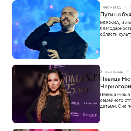
1 час назад
Путин объя
МОСКВА, 6 авг
благодарность
области культ
официальном
2 часа назад
Певица Нюш
Черногор
Певица Нюша 
семейного отп
детьми. Она п
городов. Ста