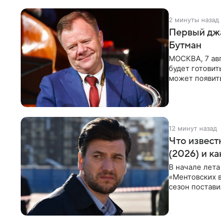
2 минуты назад
Первый джа
Бутман
МОСКВА, 7 авг
будет готовит
может появит
проработка
12 минут назад
Что извест
(2026) и к
В начале лета
«Ментовских 
сезон постави
главной роли