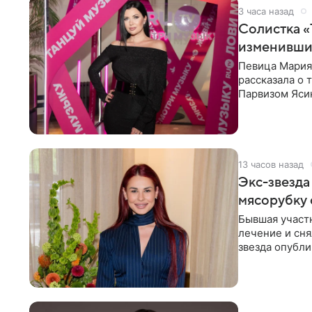
3 часа назад
Солистка «
изменивши
Певица Мария
рассказала о 
Парвизом Ясин
стала для нее
13 часов назад
Экс-звезда
мясорубку 
Бывшая участ
лечение и сня
звезда опубли
процесс снят