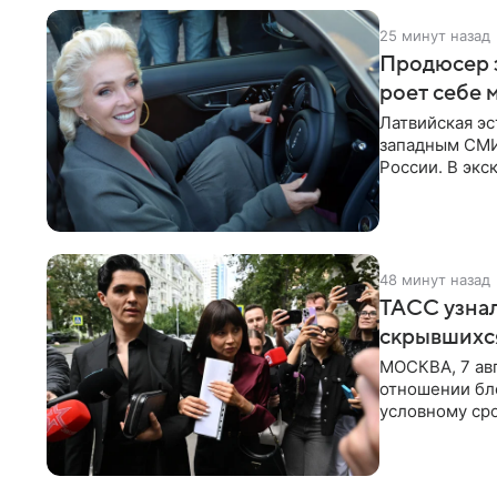
25 минут назад
Продюсер з
роет себе 
Латвийская эс
западным СМИ 
России. В экс
отметил, что
48 минут назад
ТАСС узнал
скрывшихся
МОСКВА, 7 авг
отношении бл
условному сро
бизнес-партне