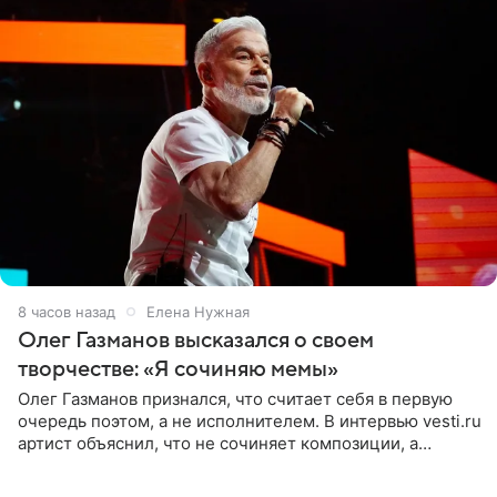
8 часов назад
Елена Нужная
Олег Газманов высказался о своем
творчестве: «Я сочиняю мемы»
Олег Газманов признался, что считает себя в первую
очередь поэтом, а не исполнителем. В интервью vesti.ru
артист объяснил, что не сочиняет композиции, а
позволяет им появляться через себя. По словам
музыканта,