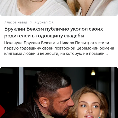
7 часов назад
Журнал OK!
Бруклин Бекхэм публично уколол своих
родителей в годовщину свадьбы
Накануне Бруклин Бекхэм и Никола Пельтц отметили
первую годовщину своей повторной церемонии обмена
клятвами любви и верности, на которую не позвали
никого из клана Бекхэм. По словам инсайдеров, пара
считает это