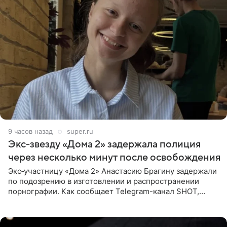
9 часов назад
super.ru
Экс‑звезду «Дома 2» задержала полиция
через несколько минут после освобождения
Экс‑участницу «Дома 2» Анастасию Брагину задержали
по подозрению в изготовлении и распространении
порнографии. Как сообщает Telegram-канал SHOT,
девушка может оказаться в СИЗО. Следствие
ходатайствует об