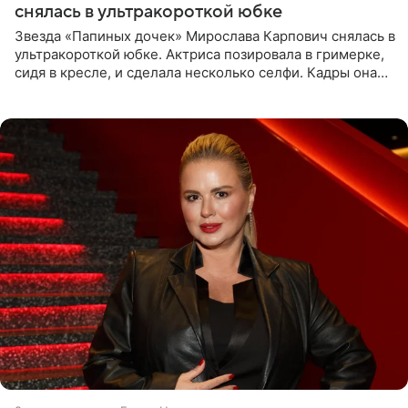
снялась в ультракороткой юбке
Звезда «Папиных дочек» Мирослава Карпович снялась в
ультракороткой юбке. Актриса позировала в гримерке,
сидя в кресле, и сделала несколько селфи. Кадры она
опубликовала на личной странице в социальной сети.