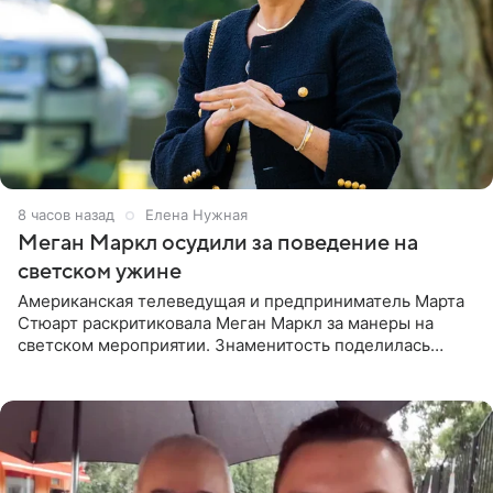
8 часов назад
Елена Нужная
Меган Маркл осудили за поведение на
светском ужине
Американская телеведущая и предприниматель Марта
Стюарт раскритиковала Меган Маркл за манеры на
светском мероприятии. Знаменитость поделилась
деталями личной встречи с герцогиней Сассекской,
пишет PageSix. По