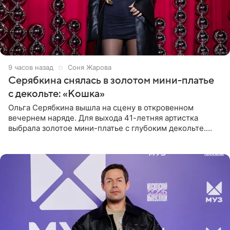
9 часов назад
Соня Жарова
Серябкина снялась в золотом мини-платье
с декольте: «Кошка»
Ольга Серябкина вышла на сцену в откровенном
вечернем наряде. Для выхода 41-летняя артистка
выбрала золотое мини-платье с глубоким декольте.
Дополнением к образу стали бежевые мюли. Стилисты
выпрямили волосы