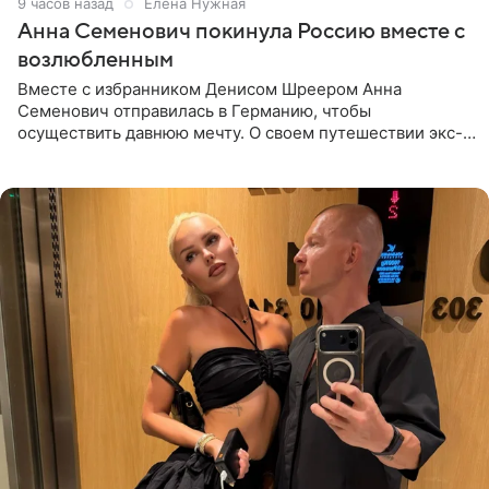
9 часов назад
Елена Нужная
Анна Семенович покинула Россию вместе с
возлюбленным
Вместе с избранником Денисом Шреером Анна
Семенович отправилась в Германию, чтобы
осуществить давнюю мечту. О своем путешествии экс-
солистка «Блестящих» рассказала поклонникам на
личной странице в социальной