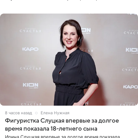
снимки из спортзала. На кадрах артистка позирует в
красном
8 часов назад
Елена Нужная
Фигуристка Слуцкая впервые за долгое
время показала 18-летнего сына
Ирина Слуцкая впервые за долгое время показала