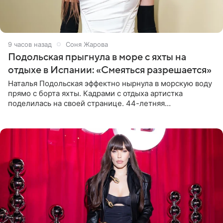
9 часов назад
Соня Жарова
Подольская прыгнула в море с яхты на
отдыхе в Испании: «Смеяться разрешается»
Наталья Подольская эффектно нырнула в морскую воду
прямо с борта яхты. Кадрами с отдыха артистка
поделилась на своей странице. 44-летняя
знаменитость предстала перед поклонниками в ярком
розовом купальнике с