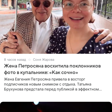
8 часов назад
Соня Жарова
Жена Петросяна восхитила поклонников
фото в купальнике: «Как сочно»
Жена Евгения Петросяна привела в восторг
подписчиков новым снимком с отдыха. Татьяна
Брухунова предстала перед публикой в эффектном
черно-сиреневом монокини, позируя прямо в бассейне.
«Ох, как сочно», «Татьяна,