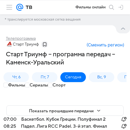
Фильмы онлайн
* транслируется московская сетка вещания
Телепрограмма
Старт Триумф
(
Сменить регион
)
Старт Триумф – программа передач –
Каменск-Уральский
Чт, 6
Пт, 7
Сегодня
Вс, 9
Пн,
Фильмы
Сериалы
Спорт
Показать прошедшие передачи
07:00
Баскетбол. Кубок Греции. Полуфинал 2
08:25
Падел. Лига RCC Padel. 3-й этап. Финал