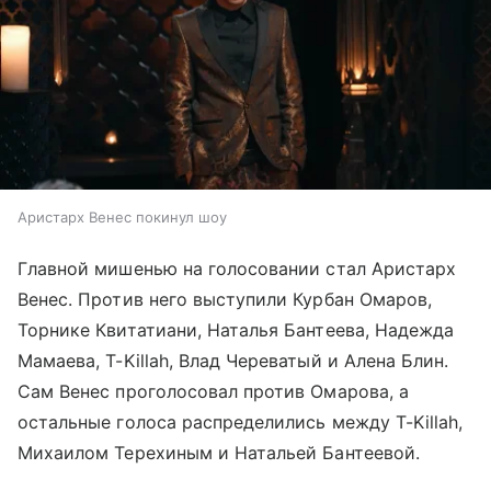
Аристарх Венес покинул шоу
Главной мишенью на голосовании стал Аристарх
Венес. Против него выступили Курбан Омаров,
Торнике Квитатиани, Наталья Бантеева, Надежда
Мамаева, T-Killah, Влад Череватый и Алена Блин.
Сам Венес проголосовал против Омарова, а
остальные голоса распределились между T-Killah,
Михаилом Терехиным и Натальей Бантеевой.