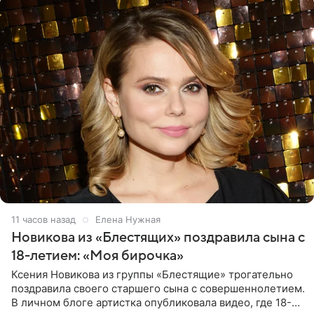
11 часов назад
Елена Нужная
Новикова из «Блестящих» поздравила сына с
18-летием: «Моя бирочка»
Ксения Новикова из группы «Блестящие» трогательно
поздравила своего старшего сына с совершеннолетием.
В личном блоге артистка опубликовала видео, где 18-