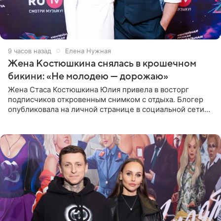
9 часов назад
Елена Нужная
Жена Костюшкина снялась в крошечном
бикини: «Не молодею — дорожаю»
Жена Стаса Костюшкина Юлия привела в восторг
подписчиков откровенным снимком с отдыха. Блогер
опубликовала на личной странице в социальной сети
фото в ярком бикини, позируя на пирсе во время отпуска
в Турции,