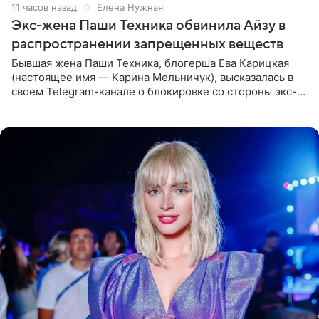
11 часов назад
Елена Нужная
Экс-жена Паши Техника обвинила Айзу в
распространении запрещенных веществ
Бывшая жена Паши Техника, блогерша Ева Карицкая
(настоящее имя — Карина Мельничук), высказалась в
своем Telegram-канале о блокировке со стороны экс-
супруги Гуфа Айзы-Лилуны Ай. Карицкая утверждает,
что ее