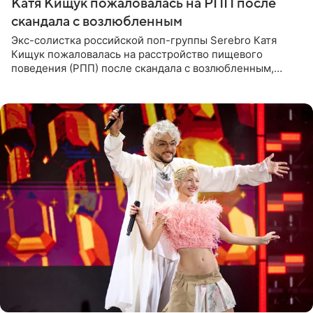
Катя Кищук пожаловалась на РПП после
скандала с возлюбленным
Экс-солистка российской поп-группы Serebro Катя
Кищук пожаловалась на расстройство пищевого
поведения (РПП) после скандала с возлюбленным,
популярным рэпером 9mice (настоящее имя — Сергей
Дмитриев).