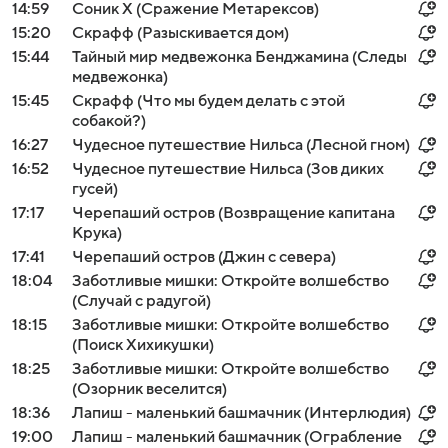
14:59
Соник Х (Сражение Метарексов)
15:20
Скрафф (Разыскивается дом)
15:44
Тайный мир медвежонка Бенджамина (Следы
медвежонка)
15:45
Скрафф (Что мы будем делать с этой
собакой?)
16:27
Чудесное путешествие Нильса (Лесной гном)
16:52
Чудесное путешествие Нильса (Зов диких
гусей)
17:17
Черепаший остров (Возвращение капитана
Крука)
17:41
Черепаший остров (Джин с севера)
18:04
Заботливые мишки: Откройте волшебство
(Случай с радугой)
18:15
Заботливые мишки: Откройте волшебство
(Поиск Хихикушки)
18:25
Заботливые мишки: Откройте волшебство
(Озорник веселится)
18:36
Лапиш - маленький башмачник (Интерлюдия)
19:00
Лапиш - маленький башмачник (Ограбление