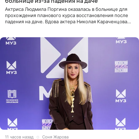
больнице из-за падения на даче
Актриса Людмила Поргина оказалась в больнице для
прохождения планового курса восстановления после
падения на даче. Вдова актера Николая Караченцова
рассказала об этом сайту MK.ru. Знаменитость получила
сильный
11 часов назад
Соня Жарова