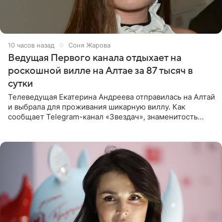
10 часов назад
Соня Жарова
Ведущая Первого канала отдыхает на
роскошной вилле на Алтае за 87 тысяч в
сутки
Телеведущая Екатерина Андреева отправилась на Алтай
и выбрала для проживания шикарную виллу. Как
сообщает Telegram-канал «Звездач», знаменитость
сняла двухэтажный дом, где ночь обходится минимум в
87 тысяч