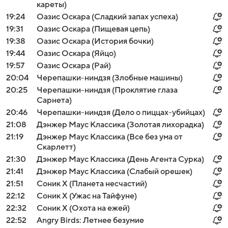
кареты)
19:24
Оазис Оскара (Сладкий запах успеха)
19:31
Оазис Оскара (Пищевая цепь)
19:38
Оазис Оскара (История бочки)
19:44
Оазис Оскара (Яйцо)
19:57
Оазис Оскара (Рай)
20:04
Черепашки-ниндзя (Злобные машины)
20:25
Черепашки-ниндзя (Проклятие глаза
Сарнета)
20:46
Черепашки-ниндзя (Дело о пиццах-убийцах)
21:08
Дэнжер Маус Классика (Золотая лихорадка)
21:19
Дэнжер Маус Классика (Все без ума от
Скарлетт)
21:30
Дэнжер Маус Классика (День Агента Сурка)
21:41
Дэнжер Маус Классика (Слабый орешек)
21:51
Соник Х (Планета несчастий)
22:12
Соник Х (Ужас на Тайфуне)
22:32
Соник Х (Охота на ежей)
22:52
Angry Birds: Летнее безумие