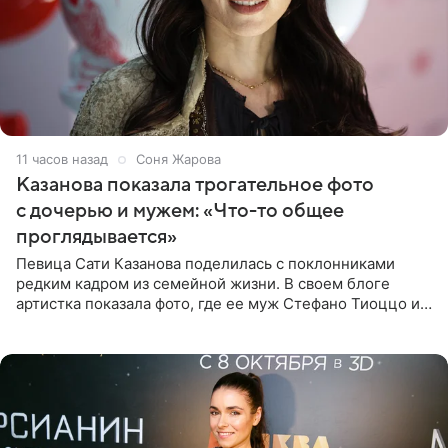
11 часов назад
Соня Жарова
Казанова показала трогательное фото
с дочерью и мужем: «Что-то общее
проглядывается»
Певица Сати Казанова поделилась с поклонниками
редким кадром из семейной жизни. В своем блоге
артистка показала фото, где ее муж Стефано Тиоццо и
их маленькая дочь спят рядом. На снимке отец и
малышка лежат в