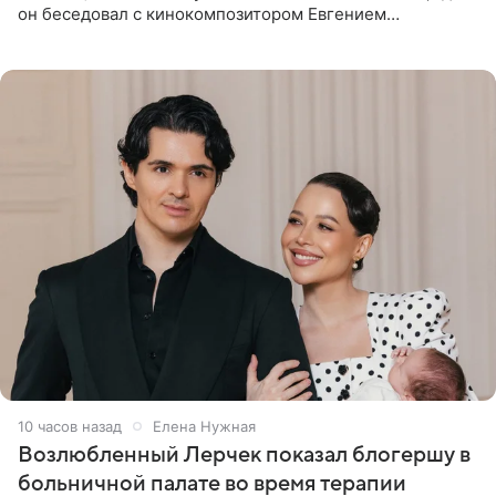
он беседовал с кинокомпозитором Евгением
Гальпериным, поделился личной историей о борьбе с
бронхиальной астмой в
10 часов назад
Елена Нужная
Возлюбленный Лерчек показал блогершу в
больничной палате во время терапии