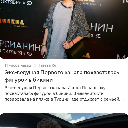
11 часов назад
Газета.Ru
Экс-ведущая Первого канала похвасталась
фигурой в бикини
Экс-ведущая Первого канала Ирена Понарошку
похвасталась фигурой в бикини. Знаменитость
позировала на пляже в Турции, где отдыхает с семьей.
Она поделилась кадрами с отдыха в Instagram (владелец
компания Meta