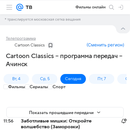
Фильмы онлайн
* транслируется московская сетка вещания
Телепрограмма
(
Сменить регион
)
Cartoon Classics
Cartoon Classics – программа передач –
Ачинск
Вт, 4
Ср, 5
Сегодня
Пт, 7
Сб
Фильмы
Сериалы
Спорт
Показать прошедшие передачи
11:56
Заботливые мишки: Откройте
волшебство (Заморозки)