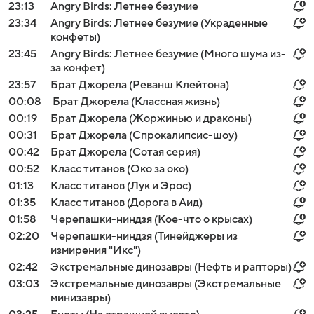
23:13
Angry Birds: Летнее безумие
23:34
Angry Birds: Летнее безумие (Украденные
конфеты)
23:45
Angry Birds: Летнее безумие (Много шума из-
за конфет)
23:57
Брат Джорела (Реванш Клейтона)
00:08
Брат Джорела (Классная жизнь)
00:19
Брат Джорела (Жоржинью и драконы)
00:31
Брат Джорела (Спрокалипсис-шоу)
00:42
Брат Джорела (Сотая серия)
00:52
Класс титанов (Око за око)
01:13
Класс титанов (Лук и Эрос)
01:35
Класс титанов (Дорога в Аид)
01:58
Черепашки-ниндзя (Кое-что о крысах)
02:20
Черепашки-ниндзя (Тинейджеры из
измирения "Икс")
02:42
Экстремальные динозавры (Нефть и рапторы)
03:03
Экстремальные динозавры (Экстремальные
минизавры)