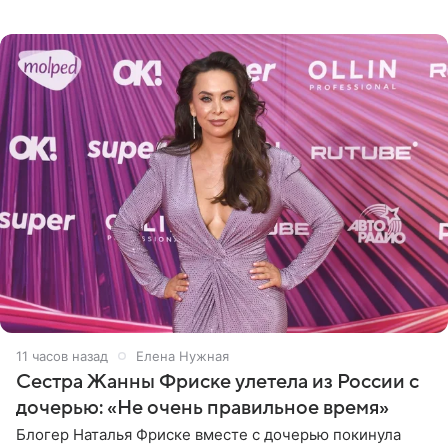
летний Мирон легко подхватил маму на руки и закружил
во
11 часов назад
Елена Нужная
Сестра Жанны Фриске улетела из России с
дочерью: «Не очень правильное время»
Блогер Наталья Фриске вместе с дочерью покинула