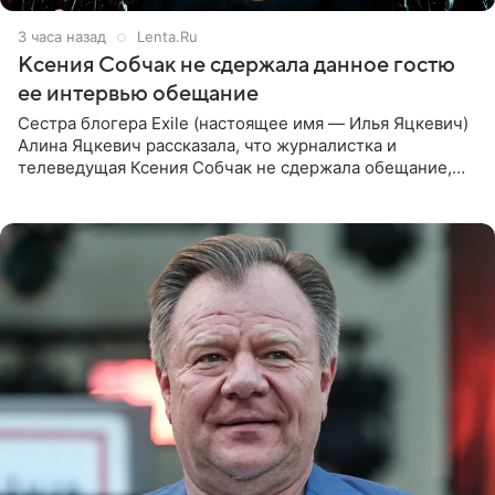
3 часа назад
Lenta.Ru
Ксения Собчак не сдержала данное гостю
ее интервью обещание
Сестра блогера Exile (настоящее имя — Илья Яцкевич)
Алина Яцкевич рассказала, что журналистка и
телеведущая Ксения Собчак не сдержала обещание,
которое дала ему во время интервью с ним. Об этом она
заявила в