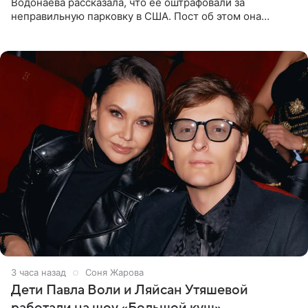
Водонаева рассказала, что ее оштрафовали за
неправильную парковку в США. Пост об этом она
опубликовала в своем Telegram-канале. Она заявила,
что во время отдыха
3 часа назад
Соня Жарова
Дети Павла Воли и Ляйсан Утяшевой
работали на шоу «Большой куш»