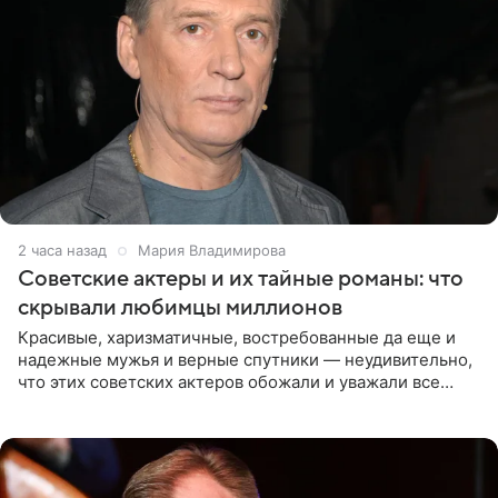
2 часа назад
Мария Владимирова
Советские актеры и их тайные романы: что
скрывали любимцы миллионов
Красивые, харизматичные, востребованные да еще и
надежные мужья и верные спутники — неудивительно,
что этих советских актеров обожали и уважали все
женщины большой страны, и наверняка не раз ставили
их в