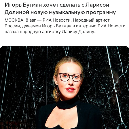
Игорь Бутман хочет сделать с Ларисой
Долиной новую музыкальную программу
МОСКВА, 8 авг — РИА Новости. Народный артист
России, джазмен Игорь Бутман в интервью РИА Новости
назвал народную артистку Ларису Долину
великолепной певицей и рассказал о желании сделать с
ней новую совместную