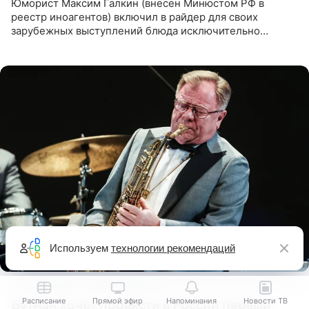
Юморист Максим Галкин (внесен Минюстом РФ в
реестр иноагентов) включил в райдер для своих
зарубежных выступлений блюда исключительно
русской кухни. Об этом сообщает РИА Новости.
Согласно документу, в гримерную
Используем
технологии рекомендаций
8 часов назад
© РИА Новости
Расписание
Прямой эфир
Напоминания
Новости ТВ
Бутман хочет провести в России первый