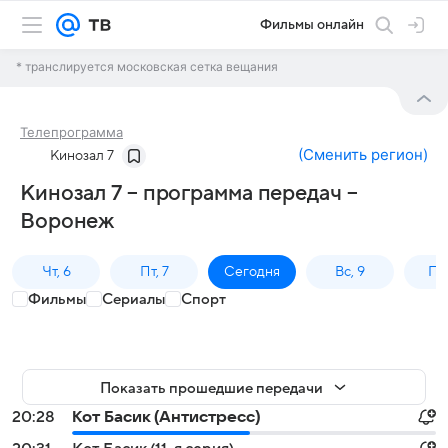
Фильмы онлайн
* транслируется московская сетка вещания
Телепрограмма
(
Сменить регион
)
Кинозал 7
Кинозал 7 – программа передач –
Воронеж
Чт, 6
Пт, 7
Сегодня
Вс, 9
Пн,
Фильмы
Сериалы
Спорт
Показать прошедшие передачи
20:28
Кот Басик (Антистресс)