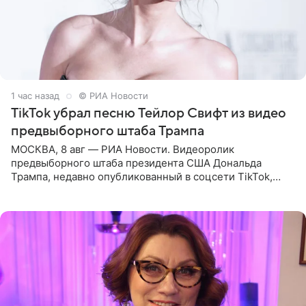
1 час назад
© РИА Новости
TikTok убрал песню Тейлор Свифт из видео
предвыборного штаба Трампа
МОСКВА, 8 авг — РИА Новости. Видеоролик
предвыборного штаба президента США Дональда
Трампа, недавно опубликованный в соцсети TikTok,
остался без звуковой дорожки в виде песни August
(«Август») американской