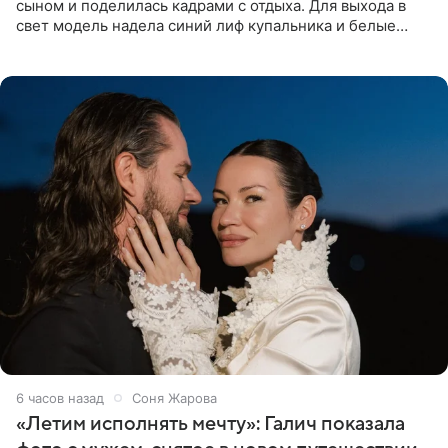
сыном и поделилась кадрами с отдыха. Для выхода в
свет модель надела синий лиф купальника и белые
шорты, дополнив образ солнцезащитными очками.
Волосы
6 часов назад
Соня Жарова
«Летим исполнять мечту»: Галич показала