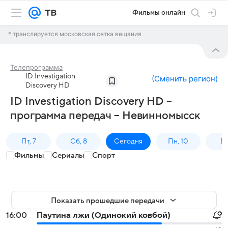
Фильмы онлайн
* транслируется московская сетка вещания
Телепрограмма
ID Investigation
(
Сменить регион
)
Discovery HD
ID Investigation Discovery HD –
программа передач – Невинномысск
Пт, 7
Сб, 8
Сегодня
Пн, 10
Вт,
Фильмы
Сериалы
Спорт
Показать прошедшие передачи
16:00
Паутина лжи (Одинокий ковбой)