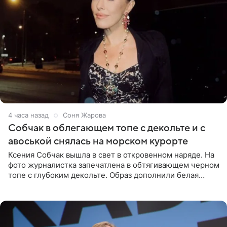
4 часа назад
Соня Жарова
Собчак в облегающем топе с декольте и с
авоськой снялась на морском курорте
Ксения Собчак вышла в свет в откровенном наряде. На
фото журналистка запечатлена в обтягивающем черном
топе с глубоким декольте. Образ дополнили белая
юбка-миди, вьетнамки на платформе и соломенная
шляпа.