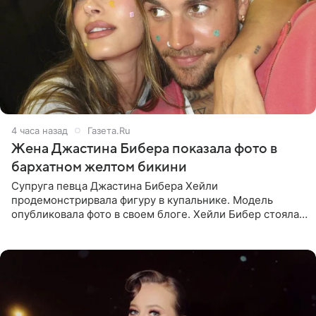
4 часа назад
Газета.Ru
Жена Джастина Бибера показала фото в
бархатном желтом бикини
Супруга певца Джастина Бибера Хейли
продемонстрирвала фигуру в купальнике. Модель
опубликовала фото в своем блоге. Хейли Бибер стояла
перед зеркалом в желтом крошечном бархатном
бикини, которое дополнила