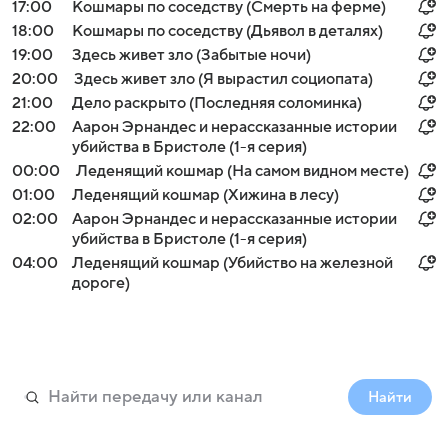
17:00
Кошмары по соседству (Смерть на ферме)
18:00
Кошмары по соседству (Дьявол в деталях)
19:00
Здесь живет зло (Забытые ночи)
20:00
Здесь живет зло (Я вырастил социопата)
21:00
Дело раскрыто (Последняя соломинка)
22:00
Аарон Эрнандес и нерассказанные истории
убийства в Бристоле (1-я серия)
00:00
Леденящий кошмар (На самом видном месте)
01:00
Леденящий кошмар (Хижина в лесу)
02:00
Аарон Эрнандес и нерассказанные истории
убийства в Бристоле (1-я серия)
04:00
Леденящий кошмар (Убийство на железной
дороге)
Найти