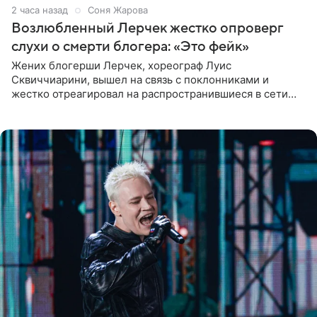
2 часа назад
Соня Жарова
Возлюбленный Лерчек жестко опроверг
слухи о смерти блогера: «Это фейк»
Жених блогерши Лерчек, хореограф Луис
Сквиччиарини, вышел на связь с поклонниками и
жестко отреагировал на распространившиеся в сети
слухи о смерти Валерии Чекалиной. «Это фейк! Я в
шоке, что такие люди