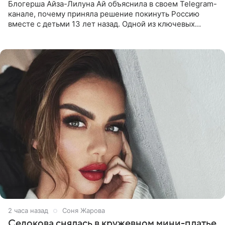
Блогерша Айза-Лилуна Ай объяснила в своем Telegram-
канале, почему приняла решение покинуть Россию
вместе с детьми 13 лет назад. Одной из ключевых
причин переезда на Бали стало желание оградить
старшего сына от
2 часа назад
Соня Жарова
Седокова снялась в кружевном мини-платье