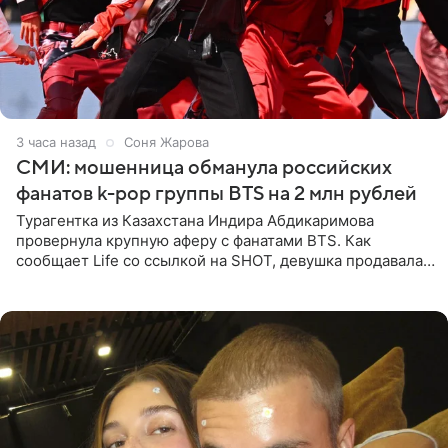
3 часа назад
Соня Жарова
СМИ: мошенница обманула российских
фанатов k-pop группы BTS на 2 млн рублей
Турагентка из Казахстана Индира Абдикаримова
провернула крупную аферу с фанатами BTS. Как
сообщает Life со ссылкой на SHOT, девушка продавала
поддельные туры на концерт группы в Пусане. По
данным издания,