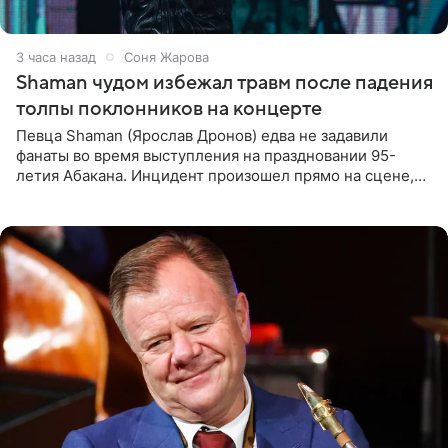
3 часа назад
Соня Жарова
Shaman чудом избежал травм после падения
толпы поклонников на концерте
Певца Shaman (Ярослав Дронов) едва не задавили
фанаты во время выступления на праздновании 95-
летия Абакана. Инцидент произошел прямо на сцене,
подробности сообщает «Абзац». Толпа поклонников
навалилась на