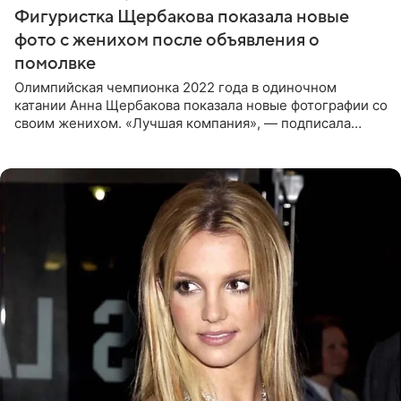
Фигуристка Щербакова показала новые
фото с женихом после объявления о
помолвке
Олимпийская чемпионка 2022 года в одиночном
катании Анна Щербакова показала новые фотографии со
своим женихом. «Лучшая компания», — подписала
снимки звезда льда. Напомним, 19 июля Щербакова
объявила о помолвке.