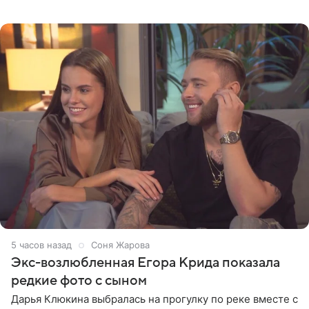
зеркалом в черном топе с кружевом, который
дополнила
5 часов назад
Соня Жарова
Экс-возлюбленная Егора Крида показала
редкие фото с сыном
Дарья Клюкина выбралась на прогулку по реке вместе с