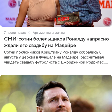
7 часов назад
Аргументы и факты
СМИ: сотни болельщиков Роналду напрасно
ждали его свадьбу на Мадейре
Сотни поклонников Криштиану Роналду собрались 8
августа у церкви в Фуншале на Мадейре, рассчитывая
увидеть свадьбу футболиста с Джорджиной Родригес.
Однако знаменитая пара на церемонии не появилась —
вместо них