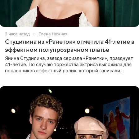
2 часа назад
Елена Нужная
Студилина из «Ранеток» отметила 41-летие в
эффектном полупрозрачном платье
Янина Студилина, звезда сериала «Ранетки», празднует
41-летие. По случаю торжества актриса выложила для
поклонников эффектный ролик, который записали
прошлой ночью. В кадре артистка предстала в
вечернем