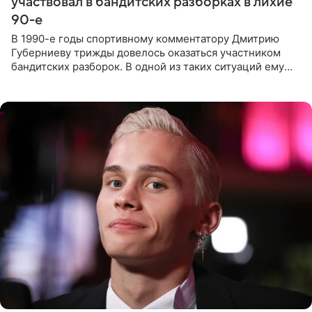
участвовал в бандитских разборках в лихие
90-е
В 1990-е годы спортивному комментатору Дмитрию
Губерниеву трижды довелось оказаться участником
бандитских разборок. В одной из таких ситуаций ему
выдали тяжелый предмет и приказали вступить в драку,
однако он