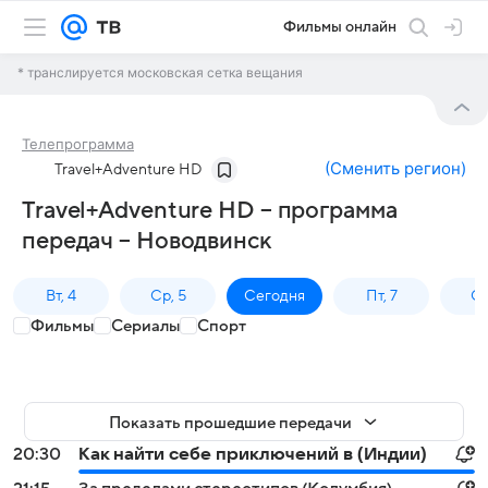
Фильмы онлайн
* транслируется московская сетка вещания
Телепрограмма
(
Сменить регион
)
Travel+Adventure HD
Travel+Adventure HD – программа
передач – Новодвинск
Вт, 4
Ср, 5
Сегодня
Пт, 7
Сб
Фильмы
Сериалы
Спорт
Показать прошедшие передачи
20:30
Как найти себе приключений в (Индии)