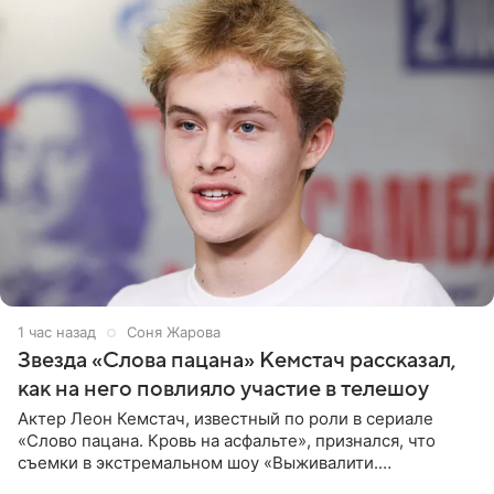
1 час назад
Соня Жарова
Звезда «Слова пацана» Кемстач рассказал,
как на него повлияло участие в телешоу
Актер Леон Кемстач, известный по роли в сериале
«Слово пацана. Кровь на асфальте», признался, что
съемки в экстремальном шоу «Выживалити.
Наследники» кардинально повлияли на его образ жизни.