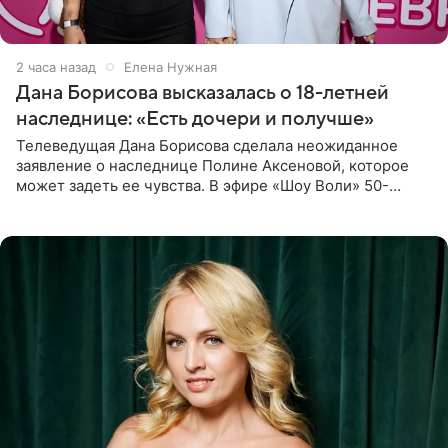
2 часа назад
Елена Нужная
Дана Борисова высказалась о 18-летней
наследнице: «Есть дочери и получше»
Телеведущая Дана Борисова сделала неожиданное
заявление о наследнице Полине Аксеновой, которое
может задеть ее чувства. В эфире «Шоу Воли» 50-
летняя знаменитость откровенно призналась, что не
считает свою дочь