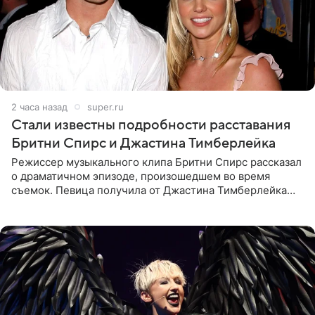
2 часа назад
super.ru
Стали известны подробности расставания
Бритни Спирс и Джастина Тимберлейка
Режиссер музыкального клипа Бритни Спирс рассказал
о драматичном эпизоде, произошедшем во время
съемок. Певица получила от Джастина Тимберлейка
сообщение о расставании прямо на площадке. По
словам постановщика,