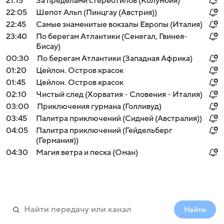
21:15
За пределами стереотипов (Колумбия)
22:05
Шепот Альп (Пинцгау (Австрия))
22:45
Самые знаменитые вокзалы Европы (Италия)
23:40
По берегам Атлантики (Сенегал, Гвинея-
Бисау)
00:30
По берегам Атлантики (Западная Африка)
01:20
Цейлон. Остров красок
01:45
Цейлон. Остров красок
02:10
Чистый след (Хорватия - Словения - Италия)
03:00
Приключения гурмана (Голливуд)
03:45
Палитра приключений (Сидней (Австралия))
04:05
Палитра приключений (Гейдельберг
(Германия))
04:30
Магия ветра и песка (Оман)
Найти