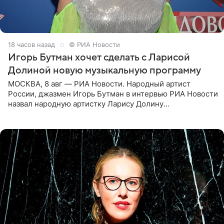
18 часов назад
© РИА Новости
Игорь Бутман хочет сделать с Ларисой
Долиной новую музыкальную программу
МОСКВА, 8 авг — РИА Новости. Народный артист
России, джазмен Игорь Бутман в интервью РИА Новости
назвал народную артистку Ларису Долину
великолепной певицей и рассказал о желании сделать с
ней новую совместную