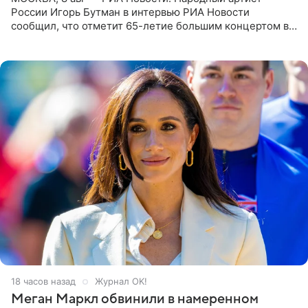
России Игорь Бутман в интервью РИА Новости
сообщил, что отметит 65-летие большим концертом в
Кремлевском дворце, а вместе с ним на сцену выйдут
его друзья —
18 часов назад
Журнал OK!
Меган Маркл обвинили в намеренном