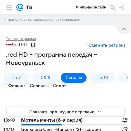
Фильмы онлайн
* транслируется московская сетка вещания
Телепрограмма
.red HD
(
Сменить регион
)
.red HD – программа передач –
Новоуральск
Пт, 7
Сб, 8
Сегодня
Пн, 10
Вт,
Фильмы
Сериалы
Спорт
Показать прошедшие передачи
13:40
Мотель мечты (6-я серия)
14:10
Больница Сент-Винсент (21-я серия)