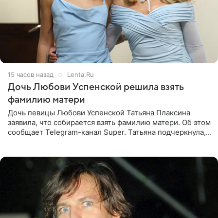
15 часов назад
Lenta.Ru
Дочь Любови Успенской решила взять
фамилию матери
Дочь певицы Любови Успенской Татьяна Плаксина
заявила, что собирается взять фамилию матери. Об этом
сообщает Telegram-канал Super. Татьяна подчеркнула,
что приняла решение о смене фамилии, поскольку
именно от