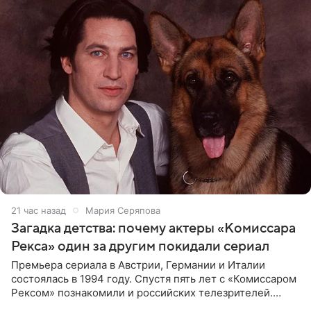
21 час назад
Мария Серяпова
Загадка детства: почему актеры «Комиссара
Рекса» один за другим покидали сериал
Премьера сериала в Австрии, Германии и Италии
состоялась в 1994 году. Спустя пять лет с «Комиссаром
Рексом» познакомили и российских телезрителей.
Необычайно умная собака мгновенно влюбляла в себя