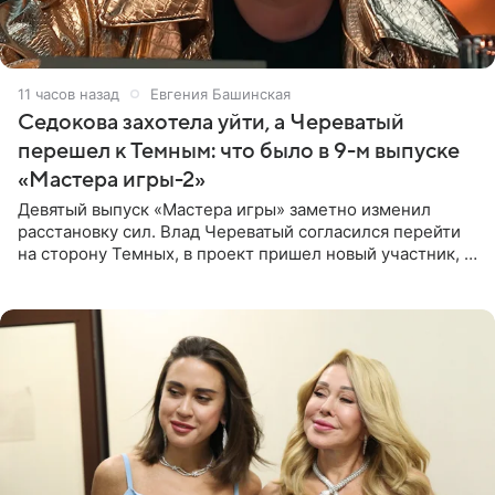
11 часов назад
Евгения Башинская
Седокова захотела уйти, а Череватый
перешел к Темным: что было в 9-м выпуске
«Мастера игры-2»
Девятый выпуск «Мастера игры» заметно изменил
расстановку сил. Влад Череватый согласился перейти
на сторону Темных, в проект пришел новый участник, а
Курбан Омаров и Анна Седокова оказались под таким
давлением.