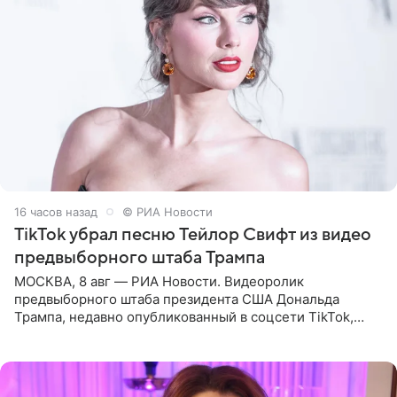
16 часов назад
© РИА Новости
TikTok убрал песню Тейлор Свифт из видео
предвыборного штаба Трампа
МОСКВА, 8 авг — РИА Новости. Видеоролик
предвыборного штаба президента США Дональда
Трампа, недавно опубликованный в соцсети TikTok,
остался без звуковой дорожки в виде песни August
(«Август») американской