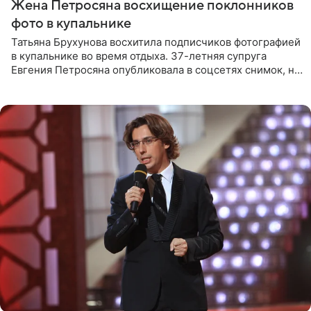
Жена Петросяна восхищение поклонников
фото в купальнике
Татьяна Брухунова восхитила подписчиков фотографией
в купальнике во время отдыха. 37-летняя супруга
Евгения Петросяна опубликовала в соцсетях снимок, на
котором позирует у бассейна в белоснежном монокини
с