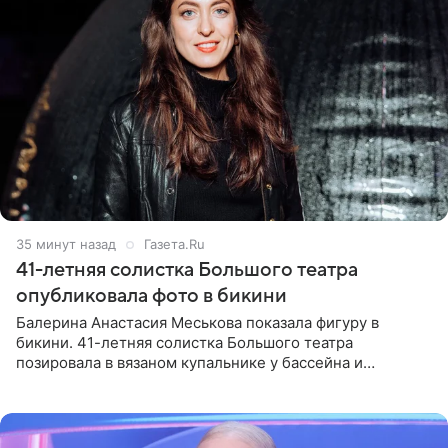
35 минут назад
Газета.Ru
41-летняя солистка Большого театра
опубликовала фото в бикини
Балерина Анастасия Меськова показала фигуру в
бикини. 41-летняя солистка Большого театра
позировала в вязаном купальнике у бассейна и
опубликовала фото в личном блоге. Артистка
поделилась кадрами с отдыха за