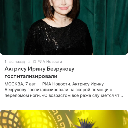
1 час назад
© РИА Новости
Актрису Ирину Безрукову
госпитализировали
МОСКВА, 7 авг — РИА Новости. Актрису Ирину
Безрукову госпитализировали на скорой помощи с
переломом ноги. «С возрастом все реже случается что-
то впервые. Но у меня случилась необычная
“премьера”. Впервые в