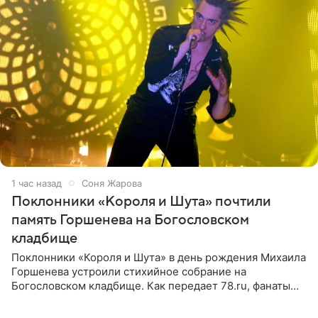
1 час назад
Соня Жарова
Поклонники «Короля и Шута» почтили
память Горшенева на Богословском
кладбище
Поклонники «Короля и Шута» в день рождения Михаила
Горшенева устроили стихийное собрание на
Богословском кладбище. Как передает 78.ru, фанаты
пришли почтить память лидера коллектива, которому
сегодня могло бы