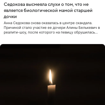
Седокова высмеяла слухи о том, что не
является биологической мамой старшей
дочки
Анна Седокова снова оказалась в центре скандала.
Причиной стало участие ее дочери Алины Белькевич в
реалити-шоу, после которого на певицу обрушилась
новая волна агрессии. Хейтеры не ограничились
привычной