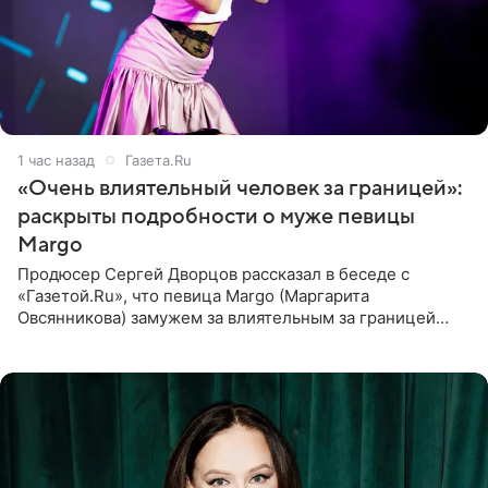
1 час назад
Газета.Ru
«Очень влиятельный человек за границей»:
раскрыты подробности о муже певицы
Margo
Продюсер Сергей Дворцов рассказал в беседе с
«Газетой.Ru», что певица Margo (Маргарита
Овсянникова) замужем за влиятельным за границей
бизнесменом. По словам Дворцова, о браке протеже
Филиппа Киркорова в