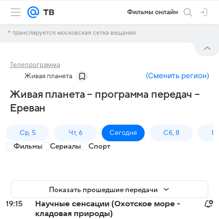
Фильмы онлайн
* транслируется московская сетка вещания
Телепрограмма
(
Сменить регион
)
Живая планета
Живая планета – программа передач –
Ереван
Ср, 5
Чт, 6
Сегодня
Сб, 8
Вс
Фильмы
Сериалы
Спорт
Показать прошедшие передачи
19:15
Научные сенсации (Охотское море -
кладовая природы)