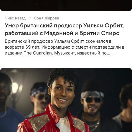
1 час назад
Соня Жарова
Умер британский продюсер Уильям Орбит,
работавший с Мадонной и Бритни Спирс
Британский продюсер Уильям Орбит скончался в
возрасте 69 лет. Информацию о смерти подтвердили в
издании The Guardian. Музыкант, известный по
сотрудничеству с Мадонной, Бритни Спирс и
коллективами Blur и U2,