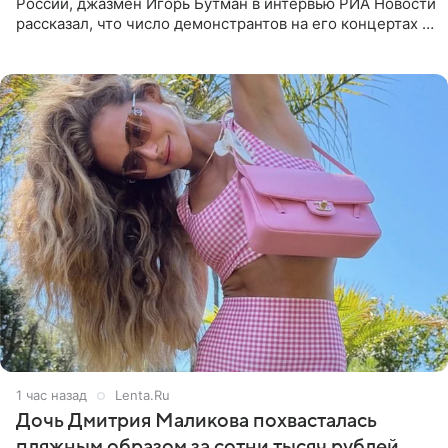
России, джазмен Игорь Бутман в интервью РИА Новости
рассказал, что число демонстрантов на его концертах в
Европе и США росло с 2014 года, и многие из
протестующих,
1 час назад
Lenta.Ru
Дочь Дмитрия Маликова похвасталась
пляжным образом за сотни тысяч рублей