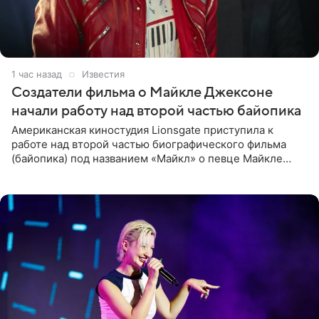
1 час назад
Известия
Создатели фильма о Майкле Джексоне
начали работу над второй частью байопика
Американская киностудия Lionsgate приступила к
работе над второй частью биографического фильма
(байопика) под названием «Майкл» о певце Майкле
Джексоне. Об этом 6 августа сообщил онлайн-ресурс
Deadline