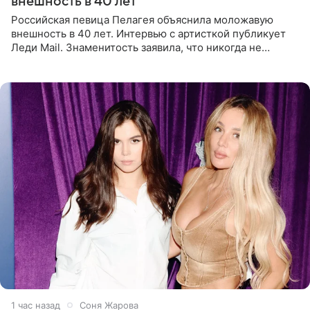
внешность в 40 лет
Российская певица Пелагея объяснила моложавую
внешность в 40 лет. Интервью с артисткой публикует
Леди Mail. Знаменитость заявила, что никогда не
прибегала к филлерам. При этом она регулярно
посещает
1 час назад
Соня Жарова