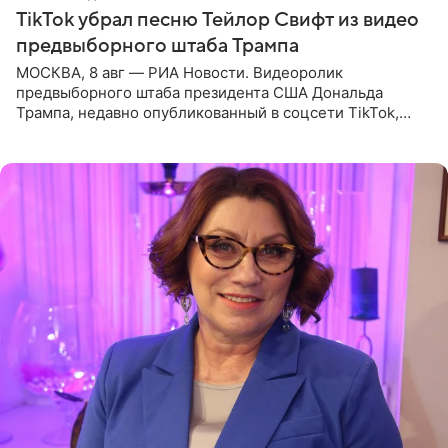
TikTok убрал песню Тейлор Свифт из видео
предвыборного штаба Трампа
МОСКВА, 8 авг — РИА Новости. Видеоролик
предвыборного штаба президента США Дональда
Трампа, недавно опубликованный в соцсети TikTok,
остался без звуковой дорожки в виде песни August
(«Август») американской