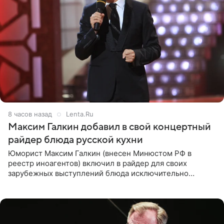
8 часов назад
Lenta.Ru
Максим Галкин добавил в свой концертный
райдер блюда русской кухни
Юморист Максим Галкин (внесен Минюстом РФ в
реестр иноагентов) включил в райдер для своих
зарубежных выступлений блюда исключительно
русской кухни. Об этом сообщает РИА Новости.
Согласно документу, в гримерную