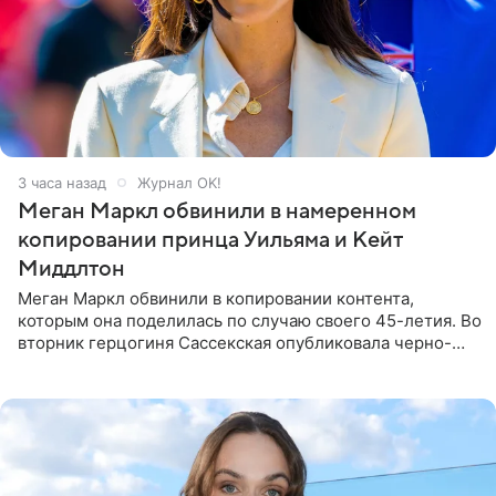
3 часа назад
Журнал OK!
Меган Маркл обвинили в намеренном
копировании принца Уильяма и Кейт
Миддлтон
Меган Маркл обвинили в копировании контента,
которым она поделилась по случаю своего 45-летия. Во
вторник герцогиня Сассекская опубликовала черно-
белую фотографию, на которой она прыгает в бассейн с
воздушными