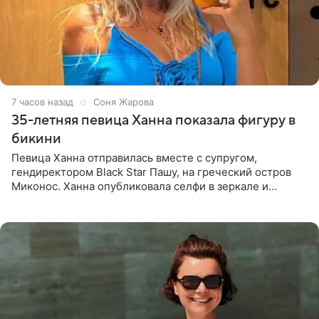
7 часов назад
Соня Жарова
35-летняя певица Ханна показала фигуру в
бикини
Певица Ханна отправилась вместе с супругом,
гендиректором Black Star Пашу, на греческий остров
Миконос. Ханна опубликовала селфи в зеркале и
призналась, что сейчас особенно довольна собой. По
словам певицы, она