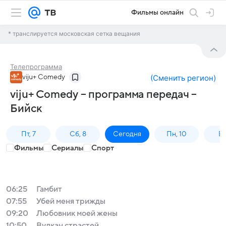
Фильмы онлайн
* транслируется московская сетка вещания
Телепрограмма
viju+ Comedy
(
Сменить регион
)
viju+ Comedy – программа передач –
Бийск
Пт, 7
Сб, 8
Сегодня
Пн, 10
Вт,
Фильмы
Сериалы
Спорт
06:25
Гамбит
07:55
Убей меня трижды
09:20
Любовник моей жены
10:50
Вулкан страстей