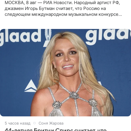
МОСКВА, 8 авг — РИА Новости. Народный артист РФ,
джазмен Игорь Бутман считает, что Россию на
следующем международном музыкальном конкурсе
«Интервидение» могла бы представить молодая певица
Варвара Убель, так
5 часов назад
Соня Жарова
44-летняя Бритни Спирс считает, что