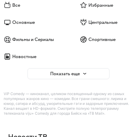
Все
Избранные
Основные
Центральные
Фильмы и Сериалы
Спортивные
Новостные
Показать еще
ViP Comedy — киноканал, целиком посвященный одному из самых
популярных жанров кино — комедии. Все грани смешного: лирика и
юмор, сатира и абсурд, уморительные гэги и задорные приключения.
Канал вещает в HD-формате. Смотрите полную телепрограмму
телеканала viju+ Comedy для города Бийск на «ТВ Mail».