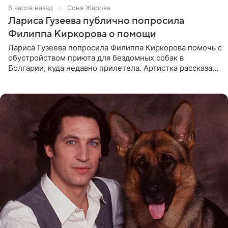
6 часов назад
Соня Жарова
Лариса Гузеева публично попросила
Филиппа Киркорова о помощи
Лариса Гузеева попросила Филиппа Киркорова помочь с
обустройством приюта для бездомных собак в
Болгарии, куда недавно прилетела. Артистка рассказала
о местных волонтерах, которые временно забирают
животных к