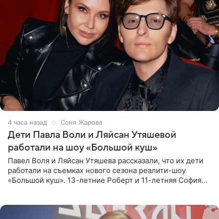
4 часа назад
Соня Жарова
Дети Павла Воли и Ляйсан Утяшевой
работали на шоу «Большой куш»
Павел Воля и Ляйсан Утяшева рассказали, что их дети
работали на съемках нового сезона реалити-шоу
«Большой куш». 13-летние Роберт и 11-летняя София
отправились вместе с родителями в Таиланд и успели
поработать