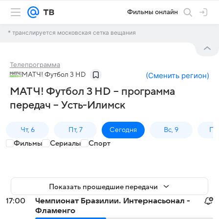
Фильмы онлайн
* транслируется московская сетка вещания
Телепрограмма
МАТЧ! Футбол 3 HD
(
Сменить регион
)
МАТЧ! Футбол 3 HD – программа
передач – Усть-Илимск
Чт, 6
Пт, 7
Сегодня
Вс, 9
Пн,
Фильмы
Сериалы
Спорт
Показать прошедшие передачи
17:00
Чемпионат Бразилии. Интернасьонал -
Фламенго