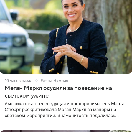
16 часов назад
Елена Нужная
Меган Маркл осудили за поведение на
светском ужине
Американская телеведущая и предприниматель Марта
Стюарт раскритиковала Меган Маркл за манеры на
светском мероприятии. Знаменитость поделилась
деталями личной встречи с герцогиней Сассекской,
пишет PageSix. По