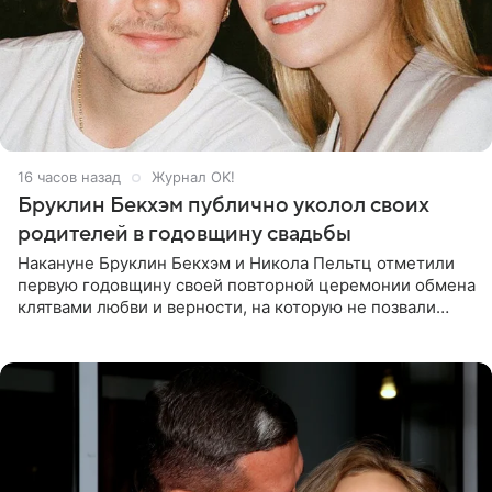
16 часов назад
Журнал OK!
Бруклин Бекхэм публично уколол своих
родителей в годовщину свадьбы
Накануне Бруклин Бекхэм и Никола Пельтц отметили
первую годовщину своей повторной церемонии обмена
клятвами любви и верности, на которую не позвали
никого из клана Бекхэм. По словам инсайдеров, пара
считает это