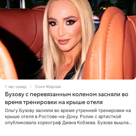
1 час назад
Соня Жарова
Бузову с перевязанным коленом засняли во
время тренировки на крыше отеля
Ольгу Бузову засняли во время утренней тренировки на
крыше отеля в Ростове-на-Дону. Ролик с артисткой
опубликовала хореограф Диана Кобзева. Бузова вышла
на занятие спортом в 32-градусную жару ранним утром,