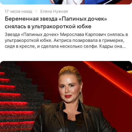
17 часов назад
Елена Нужная
Беременная звезда «Папиных дочек»
снялась в ультракороткой юбке
Звезда «Папиных дочек» Мирослава Карпович снялась в
ультракороткой юбке. Актриса позировала в гримерке,
сидя в кресле, и сделала несколько селфи. Кадры она
опубликовала на личной странице в социальной сети.