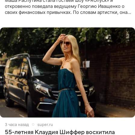
Маша Распутина стала гостьей шоу «PROпуск» и
откровенно поведала ведущему Георгию Иващенко о
своих финансовых привычках. По словам артистки, она
давно перестала следить за тратами и может позволить
себе жить,
3 часа назад
super.ru
55-летняя Клаудия Шиффер восхитила