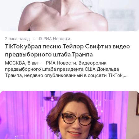
2 часа назад
© РИА Новости
TikTok убрал песню Тейлор Свифт из видео
предвыборного штаба Трампа
МОСКВА, 8 авг — РИА Новости. Видеоролик
предвыборного штаба президента США Дональда
Трампа, недавно опубликованный в соцсети TikTok,
остался без звуковой дорожки в виде песни August
(«Август») американской