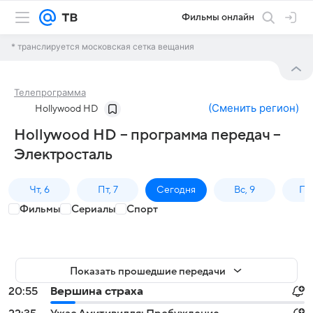
Фильмы онлайн
* транслируется московская сетка вещания
Телепрограмма
(
Сменить регион
)
Hollywood HD
Hollywood HD – программа передач –
Электросталь
Чт, 6
Пт, 7
Сегодня
Вс, 9
Пн,
Фильмы
Сериалы
Спорт
Показать прошедшие передачи
20:55
Вершина страха