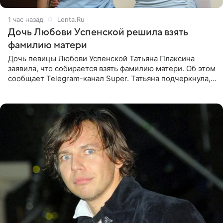
1 час назад
Lenta.Ru
Дочь Любови Успенской решила взять
фамилию матери
Дочь певицы Любови Успенской Татьяна Плаксина
заявила, что собирается взять фамилию матери. Об этом
сообщает Telegram-канал Super. Татьяна подчеркнула,
что приняла решение о смене фамилии, поскольку
именно от