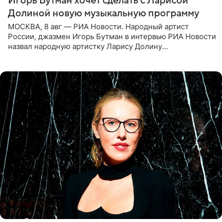
Игорь Бутман хочет сделать с Ларисой
Долиной новую музыкальную программу
МОСКВА, 8 авг — РИА Новости. Народный артист
России, джазмен Игорь Бутман в интервью РИА Новости
назвал народную артистку Ларису Долину
великолепной певицей и рассказал о желании сделать с
ней новую совместную