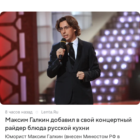
котором позирует у бассейна в белоснежном монокини
с
8 часов назад
Lenta.Ru
Максим Галкин добавил в свой концертный
райдер блюда русской кухни
Юморист Максим Галкин (внесен Минюстом РФ в