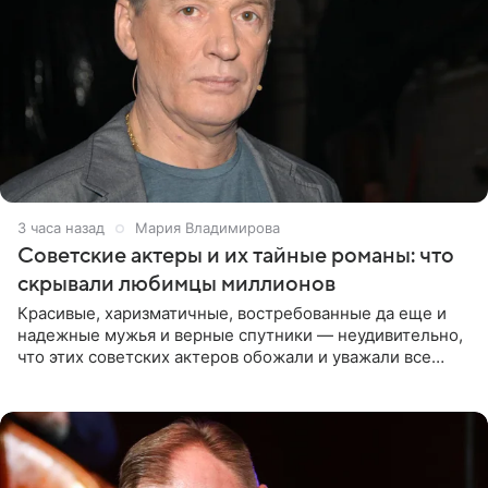
3 часа назад
Мария Владимирова
Советские актеры и их тайные романы: что
скрывали любимцы миллионов
Красивые, харизматичные, востребованные да еще и
надежные мужья и верные спутники — неудивительно,
что этих советских актеров обожали и уважали все
женщины большой страны, и наверняка не раз ставили
их в