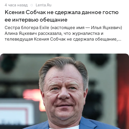
4 часа назад
Lenta.Ru
Ксения Собчак не сдержала данное гостю
ее интервью обещание
Сестра блогера Exile (настоящее имя — Илья Яцкевич)
Алина Яцкевич рассказала, что журналистка и
телеведущая Ксения Собчак не сдержала обещание,
которое дала ему во время интервью с ним. Об этом она
заявила в