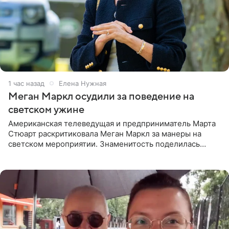
1 час назад
Елена Нужная
Меган Маркл осудили за поведение на
светском ужине
Американская телеведущая и предприниматель Марта
Стюарт раскритиковала Меган Маркл за манеры на
светском мероприятии. Знаменитость поделилась
деталями личной встречи с герцогиней Сассекской,
пишет PageSix. По