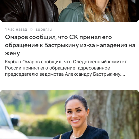
1 час назад
super.ru
Омаров сообщил, что СК принял его
обращение к Бастрыкину из-за нападения на
жену
Курбан Омаров сообщил, что Следственный комитет
России принял его обращение, адресованное
председателю ведомства Александру Бастрыкину.
Бизнесмен опубликовал ответ Информационного
центра СК в личном блоге. В