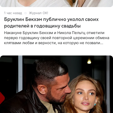
1 час назад
Журнал OK!
Бруклин Бекхэм публично уколол своих
родителей в годовщину свадьбы
Накануне Бруклин Бекхэм и Никола Пельтц отметили
первую годовщину своей повторной церемонии обмена
клятвами любви и верности, на которую не позвали
никого из клана Бекхэм. По словам инсайдеров, пара
считает это