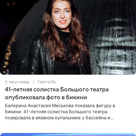
3 часа назад
Газета.Ru
41-летняя солистка Большого театра
опубликовала фото в бикини
Балерина Анастасия Меськова показала фигуру в
бикини. 41-летняя солистка Большого театра
позировала в вязаном купальнике у бассейна и
опубликовала фото в личном блоге. Артистка
поделилась кадрами с отдыха за