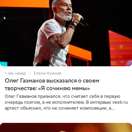
1 час назад
Елена Нужная
Олег Газманов высказался о своем
творчестве: «Я сочиняю мемы»
Олег Газманов признался, что считает себя в первую
очередь поэтом, а не исполнителем. В интервью vesti.ru
артист объяснил, что не сочиняет композиции, а
позволяет им появляться через себя. По словам
музыканта,