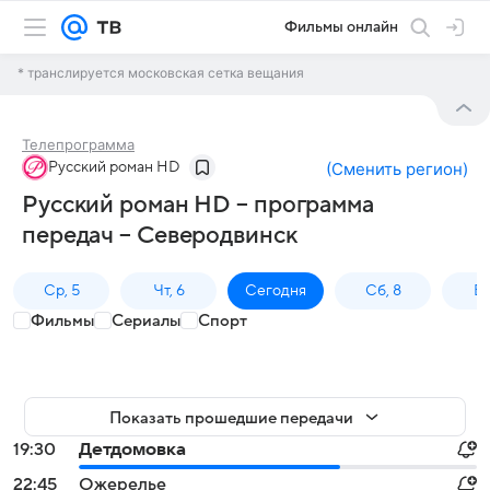
Фильмы онлайн
* транслируется московская сетка вещания
Телепрограмма
Русский роман HD
(
Сменить регион
)
Русский роман HD – программа
передач – Северодвинск
Ср, 5
Чт, 6
Сегодня
Сб, 8
Вс
Фильмы
Сериалы
Спорт
Показать прошедшие передачи
19:30
Детдомовка
22:45
Ожерелье