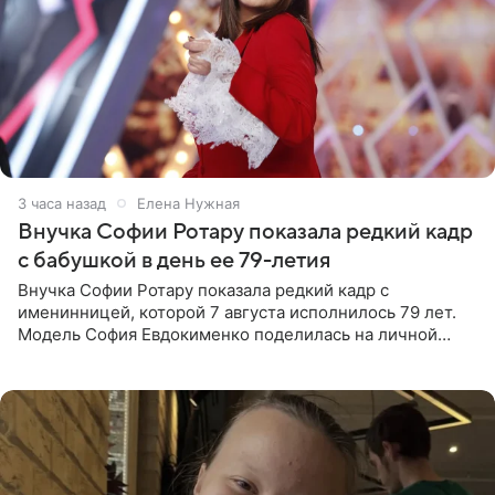
3 часа назад
Елена Нужная
Внучка Софии Ротару показала редкий кадр
с бабушкой в день ее 79-летия
Внучка Софии Ротару показала редкий кадр с
именинницей, которой 7 августа исполнилось 79 лет.
Модель София Евдокименко поделилась на личной
странице в социальной сети фотографией знаменитой
бабушки. На снимке