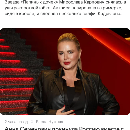
Звезда «Папиных дочек» Мирослава Карпович снялась в
ультракороткой юбке. Актриса позировала в гримерке,
сидя в кресле, и сделала несколько селфи. Кадры она
опубликовала на личной странице в социальной сети.
2 часа назад
Елена Нужная
Анна Семенович покинула Россию вместе с