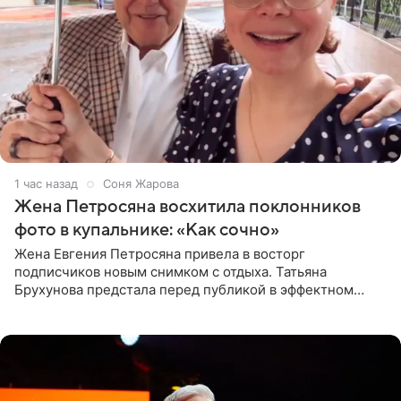
1 час назад
Соня Жарова
Жена Петросяна восхитила поклонников
фото в купальнике: «Как сочно»
Жена Евгения Петросяна привела в восторг
подписчиков новым снимком с отдыха. Татьяна
Брухунова предстала перед публикой в эффектном
черно-сиреневом монокини, позируя прямо в бассейне.
«Ох, как сочно», «Татьяна,