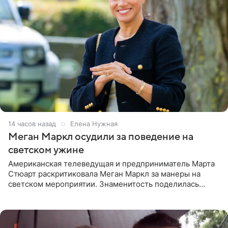
14 часов назад
Елена Нужная
Меган Маркл осудили за поведение на
светском ужине
Американская телеведущая и предприниматель Марта
Стюарт раскритиковала Меган Маркл за манеры на
светском мероприятии. Знаменитость поделилась
деталями личной встречи с герцогиней Сассекской,
пишет PageSix. По