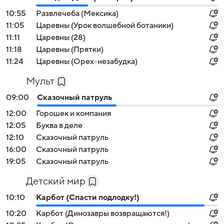
10:55
Развлечеба (Мексика)
11:05
Царевны (Урок волшебной ботаники)
11:11
Царевны (28)
11:18
Царевны (Прятки)
11:24
Царевны (Орех-незабудка)
Мульт
09:00
Сказочный патруль
12:00
Горошек и компания
12:05
Буква в деле
12:10
Сказочный патруль
16:00
Сказочный патруль
19:05
Сказочный патруль
Детский мир
10:10
Карбот (Спасти подлодку!)
10:20
Карбот (Динозавры возвращаются!)