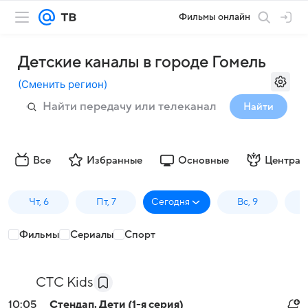
Фильмы онлайн
Детские каналы в городе Гомель
(
Сменить регион
)
Найти
Все
Избранные
Основные
Централ
Чт, 6
Пт, 7
Сегодня
Вс, 9
П
Фильмы
Сериалы
Спорт
СТС Kids
10:05
Стендап. Дети (1-я серия)