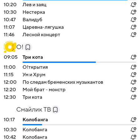
10:20
Лев и заяц
10:30
Нестеркa
10:47
Валидуб
11:07
Царевна-лягушка
11:46
Лесной концерт
О!
09:05
Три кота
11:00
О!ткрытия
11:15
Ум и Хрум
12:00
По следам бременских музыкантов
12:20
Мой брат - монстр
12:30
Три кота
Смайлик ТВ
10:17
Колобанга
10:30
Колобанга
10:42
Колобанга