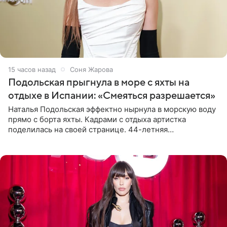
15 часов назад
Соня Жарова
Подольская прыгнула в море с яхты на
отдыхе в Испании: «Смеяться разрешается»
Наталья Подольская эффектно нырнула в морскую воду
прямо с борта яхты. Кадрами с отдыха артистка
поделилась на своей странице. 44-летняя
знаменитость предстала перед поклонниками в ярком
розовом купальнике с