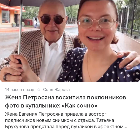
14 часов назад
Соня Жарова
Жена Петросяна восхитила поклонников
фото в купальнике: «Как сочно»
Жена Евгения Петросяна привела в восторг
подписчиков новым снимком с отдыха. Татьяна
Брухунова предстала перед публикой в эффектном
черно-сиреневом монокини, позируя прямо в бассейне.
«Ох, как сочно», «Татьяна,