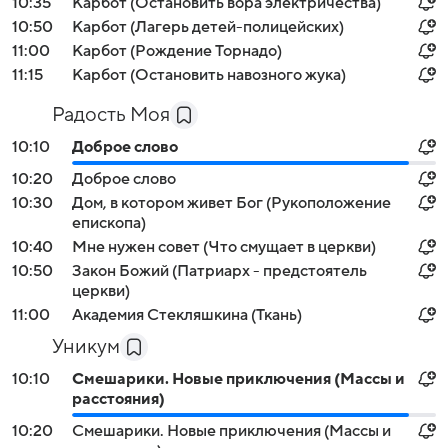
10:35
Карбот (Остановить вора электричества)
10:50
Карбот (Лагерь детей-полицейских)
11:00
Карбот (Рождение Торнадо)
11:15
Карбот (Остановить навозного жука)
Радость Моя
10:10
Доброе слово
10:20
Доброе слово
10:30
Дом, в котором живет Бог (Рукоположение
епископа)
10:40
Мне нужен совет (Что смущает в церкви)
10:50
Закон Божий (Патриарх - предстоятель
церкви)
11:00
Академия Стекляшкина (Ткань)
Уникум
10:10
Смешарики. Новые приключения (Массы и
расстояния)
10:20
Смешарики. Новые приключения (Массы и