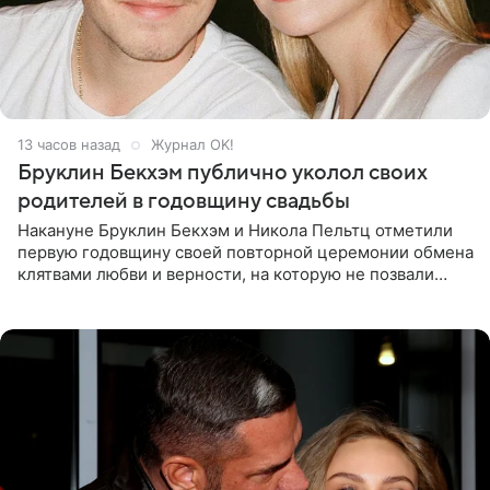
13 часов назад
Журнал OK!
Бруклин Бекхэм публично уколол своих
родителей в годовщину свадьбы
Накануне Бруклин Бекхэм и Никола Пельтц отметили
первую годовщину своей повторной церемонии обмена
клятвами любви и верности, на которую не позвали
никого из клана Бекхэм. По словам инсайдеров, пара
считает это