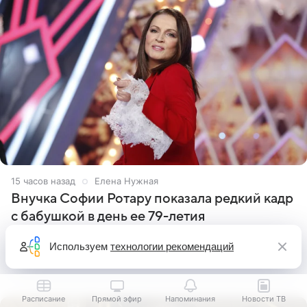
15 часов назад
Елена Нужная
Внучка Софии Ротару показала редкий кадр
с бабушкой в день ее 79-летия
Внучка Софии Ротару показала редкий кадр с
Используем
технологии рекомендаций
именинницей, которой 7 августа исполнилось 79 лет.
Модель София Евдокименко поделилась на личной
странице в социальной сети фотографией знаменитой
бабушки. На снимке
Расписание
Прямой эфир
Напоминания
Новости ТВ