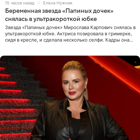
15 часов назад
Елена Нужная
Беременная звезда «Папиных дочек»
снялась в ультракороткой юбке
Звезда «Папиных дочек» Мирослава Карпович снялась в
ультракороткой юбке. Актриса позировала в гримерке,
сидя в кресле, и сделала несколько селфи. Кадры она
опубликовала на личной странице в социальной сети.