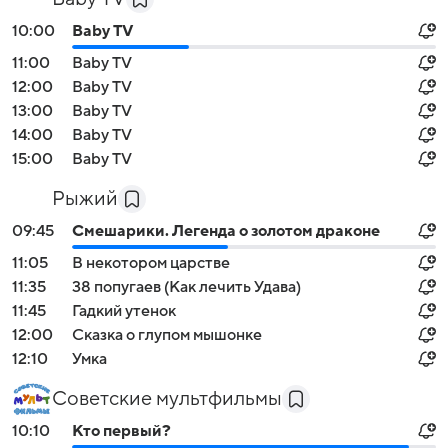
10:00
Baby TV
11:00
Baby TV
12:00
Baby TV
13:00
Baby TV
14:00
Baby TV
15:00
Baby TV
Рыжий
09:45
Смешарики. Легенда о золотом драконе
11:05
В некотором царстве
11:35
38 попугаев (Как лечить Удава)
11:45
Гадкий утенок
12:00
Сказка о глупом мышонке
12:10
Умка
Советские мультфильмы
10:10
Кто первый?