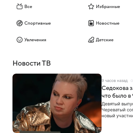
Все
Избранные
Спортивные
Новостные
Увлечения
Детские
Новости ТВ
9 часов назад
Седокова з
что было в
Девятый выпус
Череватый сог
новый участни
давлением.