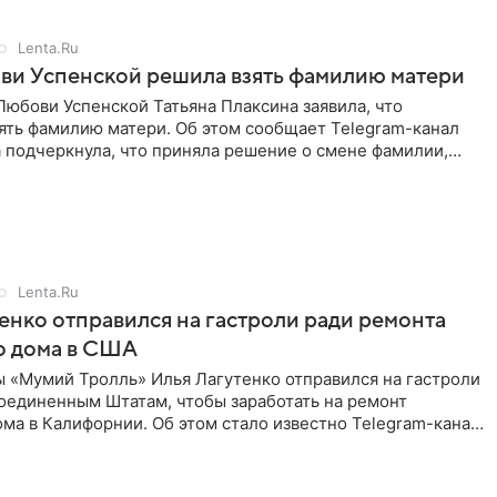
Lenta.Ru
ви Успенской решила взять фамилию матери
юбови Успенской Татьяна Плаксина заявила, что
ять фамилию матери. Об этом сообщает Telegram-канал
а подчеркнула, что приняла решение о смене фамилии,
енно от
Lenta.Ru
енко отправился на гастроли ради ремонта
о дома в США
ы «Мумий Тролль» Илья Лагутенко отправился на гастроли
Соединенным Штатам, чтобы заработать на ремонт
ма в Калифорнии. Об этом стало известно Telegram-каналу
х