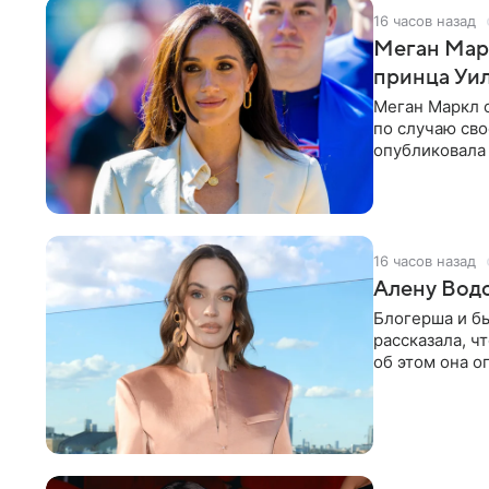
16 часов назад
Меган Мар
принца Уи
Меган Маркл 
по случаю сво
опубликовала 
бассейн с во
16 часов назад
Алену Вод
Блогерша и б
рассказала, ч
об этом она о
время отдыха