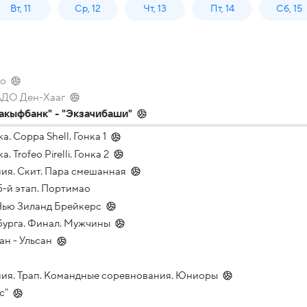
Вт, 11
Ср, 12
Чт, 13
Пт, 14
Сб, 15
то
 АДО Ден-Хааг
акыфбанк" - "Экзачибаши"
а. Coppa Shell. Гонка 1
. Trofeo Pirelli. Гонка 2
ия. Скит. Пара смешанная
5-й этап. Портимао
 Нью Зиланд Брейкерс
бурга. Финал. Мужчины
н - Ульсан
ния. Трап. Командные соревнования. Юниоры
с"