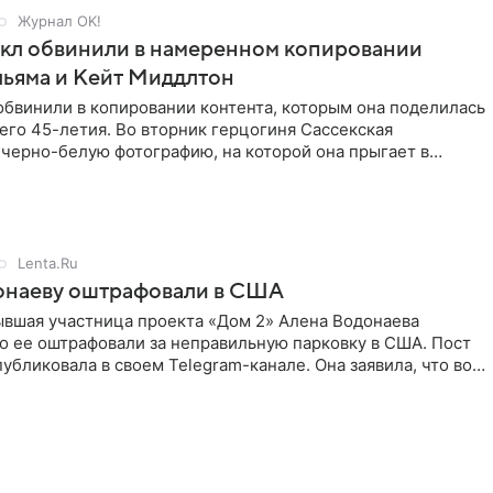
Журнал OK!
кл обвинили в намеренном копировании
льяма и Кейт Миддлтон
обвинили в копировании контента, которым она поделилась
его 45-летия. Во вторник герцогиня Сассекская
черно-белую фотографию, на которой она прыгает в
здушными
Lenta.Ru
онаеву оштрафовали в США
ывшая участница проекта «Дом 2» Алена Водонаева
то ее оштрафовали за неправильную парковку в США. Пост
публиковала в своем Telegram-канале. Она заявила, что во