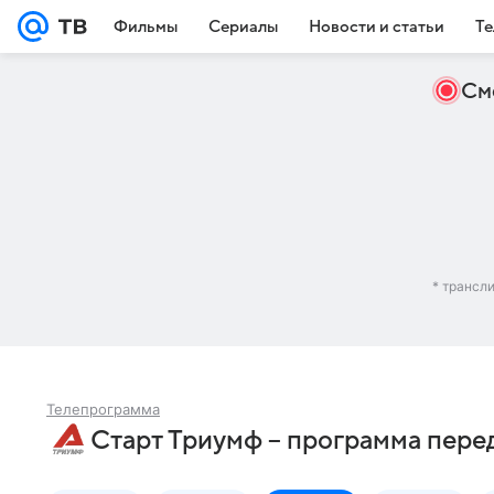
Фильмы
Сериалы
Новости и статьи
Те
См
* трансл
Телепрограмма
Старт Триумф – программа пере