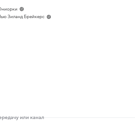
 Юниорки
 Нью Зиланд Брейкерс