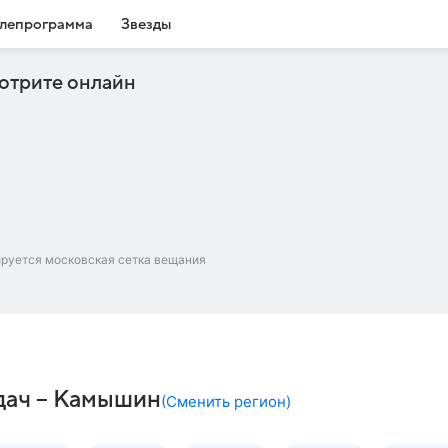
лепрограмма
Звезды
отрите онлайн
ируется московская сетка вещания
дач – Камышин
(
Сменить регион
)