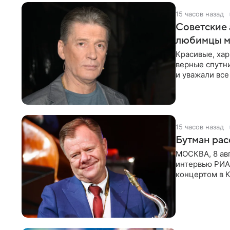
15 часов назад
Советские 
любимцы м
Красивые, ха
верные спутни
и уважали все
в
15 часов назад
Бутман рас
МОСКВА, 8 ав
интервью РИА
концертом в К
друзья —