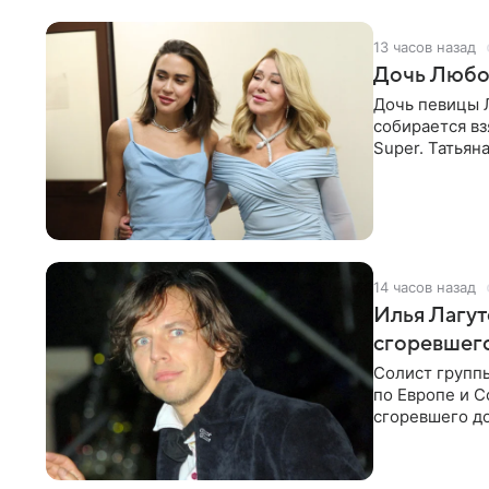
13 часов назад
Дочь Любо
Дочь певицы Л
собирается вз
Super. Татьян
поскольку им
14 часов назад
Илья Лагут
сгоревшег
Солист групп
по Европе и 
сгоревшего до
Shot. В рамка