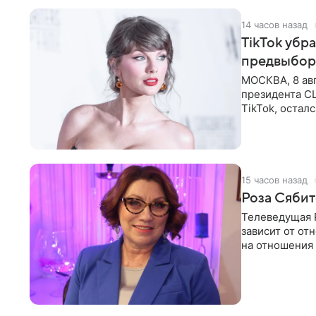
14 часов назад
TikTok убр
предвыбор
МОСКВА, 8 ав
президента С
TikTok, остал
американской
15 часов назад
Роза Сябит
Телеведущая Р
зависит от о
на отношения
канала на