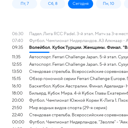
Пт, 7
Сб, 8
Сегодня
Пн, 10
06:30
Падел. Лига RCC Padel. 3-й этап. Матч за 3-е мес
07:40
Футбол. Чемпионат Нидерландов. АЗ Алкмаар -
09:35
Волейбол. Кубок Турции. Женщины. Финал. "В
11:35
Автоспорт. Ferrari Challenge Japan. 5-й этап. Сузук
12:55
Автоспорт. Ferrari Challenge Japan. 5-й этап. Сузука
13:50
Стендовая стрельба. Всероссийские соревнован
15:15
Обзор гоночной серии Ferrari Challenge Europe. 
16:10
Баскетбол. Кубок Австралии. Финал. Аделаида-
18:00
Бильярд. Кубок Мира. 4-й Кубок Главы Екатерин
20:00
Футбол. Чемпионат Южной Кореи К-Лига 1. Пхоха
21:50
Мир водных видов спорта (29-я серия)
22:40
Стендовая стрельба. Всероссийские соревнова
00:00
Футбол. Чемпионат Нидерландов. "Зволле" - "Аяк