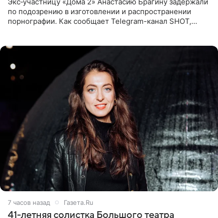
Экс‑участницу «Дома 2» Анастасию Брагину задержали
по подозрению в изготовлении и распространении
порнографии. Как сообщает Telegram-канал SHOT,
девушка может оказаться в СИЗО. Следствие
ходатайствует об
7 часов назад
Газета.Ru
41-летняя солистка Большого театра