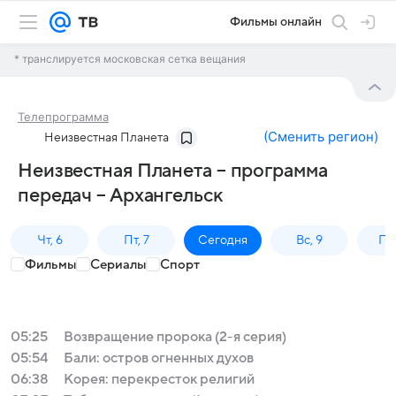
Фильмы онлайн
* транслируется московская сетка вещания
Телепрограмма
(
Сменить регион
)
Неизвестная Планета
Неизвестная Планета – программа
передач – Архангельск
Чт, 6
Пт, 7
Сегодня
Вс, 9
Пн,
Фильмы
Сериалы
Спорт
05:25
Возвращение пророка (2-я серия)
05:54
Бали: остров огненных духов
06:38
Корея: перекресток религий