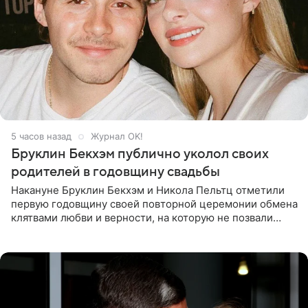
5 часов назад
Журнал OK!
Бруклин Бекхэм публично уколол своих
родителей в годовщину свадьбы
Накануне Бруклин Бекхэм и Никола Пельтц отметили
первую годовщину своей повторной церемонии обмена
клятвами любви и верности, на которую не позвали
никого из клана Бекхэм. По словам инсайдеров, пара
считает это