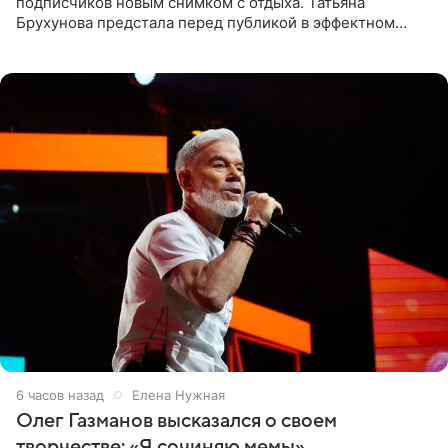
подписчиков новым снимком с отдыха. Татьяна
Брухунова предстала перед публикой в эффектном
черно-сиреневом монокини, позируя прямо в бассейне.
«Ох, как сочно», «Татьяна,
6 часов назад
Елена Нужная
Олег Газманов высказался о своем
творчестве: «Я сочиняю мемы»