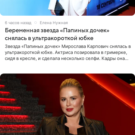
6 часов назад
Елена Нужная
Беременная звезда «Папиных дочек»
снялась в ультракороткой юбке
Звезда «Папиных дочек» Мирослава Карпович снялась в
ультракороткой юбке. Актриса позировала в гримерке,
сидя в кресле, и сделала несколько селфи. Кадры она
опубликовала на личной странице в социальной сети.