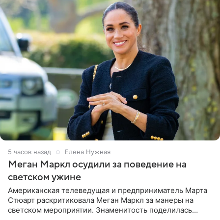
5 часов назад
Елена Нужная
Меган Маркл осудили за поведение на
светском ужине
Американская телеведущая и предприниматель Марта
Стюарт раскритиковала Меган Маркл за манеры на
светском мероприятии. Знаменитость поделилась
деталями личной встречи с герцогиней Сассекской,