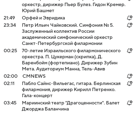
оркестр, дирижер Пьер Булез. Гидон Кремер.
Юрий Башмет
21:49
Орфей и Эвридика
23:34
Петр Ильич Чайковский. Симфония № 5.
Заслуженный коллектив России
академический симфонический оркестр
Санкт-Петербургской филармонии
00:25
70-летие Израильского филармонического
оркестра. П. Цукерман (скрипка), Д.
Баренбойм (фортепиано). Дирижер Зубин
Мета. Аудиториум Манна, Тель-Авив
02:00
СМNEWS
02:11
Пабло Сайнс-Вильегас, гитара. Берлинская
филармония, дирижер Кирилл Петренко.
Гала-концерт
03:45
Мариинский театр "Драгоценности". Балет
Джорджа Баланчина