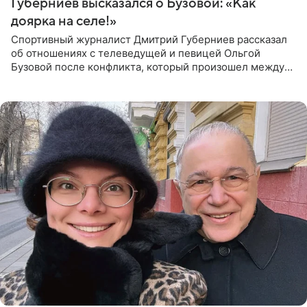
Губерниев высказался о Бузовой: «Как
доярка на селе!»
Спортивный журналист Дмитрий Губерниев рассказал
об отношениях с телеведущей и певицей Ольгой
Бузовой после конфликта, который произошел между
ними в 2021 году в прямом эфире канала «Матч ТВ». В
разговоре с