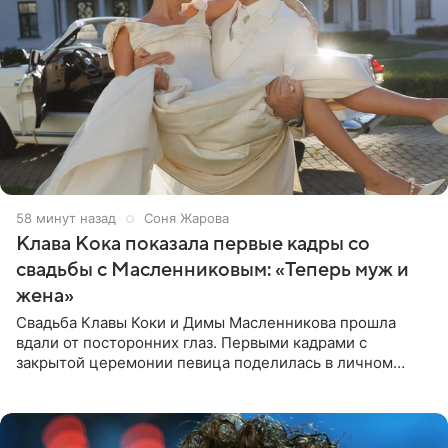
58 минут назад
Соня Жарова
Клава Кока показала первые кадры со
свадьбы с Масленниковым: «Теперь муж и
жена»
Свадьба Клавы Коки и Димы Масленникова прошла
вдали от посторонних глаз. Первыми кадрами с
закрытой церемонии певица поделилась в личном
блоге. Артистка выложила серию свадебных снимков и
оставила лаконичную