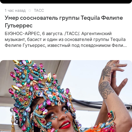
1 час назад
ТАСС
Умер сооснователь группы Tequila Фелипе
Гутьеррес
БУЭНОС-АЙРЕС, 6 августа. /ТАСС/. Аргентинский
музыкант, басист и один из основателей группы Tequila
Фелипе Гутьеррес, известный под псевдонимом Фелипе
Липе, умер на 69-м году жизни. Об этом сообщил его
бывший