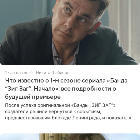
1 час назад
Никита Шабанов
Что известно о 1-м сезоне сериала «Банда
“Зиг Заг”. Начало»: все подробности о
будущей премьере
После успеха оригинальной «Банды „ЗИГ ЗАГ“»
создатели решили вернуться к событиям,
предшествовавшим блокаде Ленинграда, и показать, как
появилась преступная группировка, ставшая одной из
главных угроз для