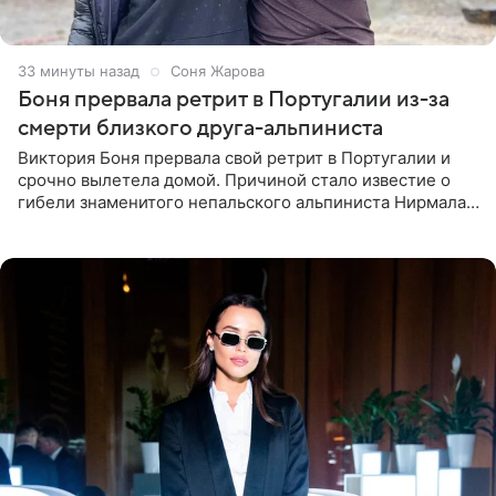
33 минуты назад
Соня Жарова
Боня прервала ретрит в Португалии из-за
смерти близкого друга-альпиниста
Виктория Боня прервала свой ретрит в Португалии и
срочно вылетела домой. Причиной стало известие о
гибели знаменитого непальского альпиниста Нирмала
«Нимса» Пурджи, которого модель называла своим
близким другом