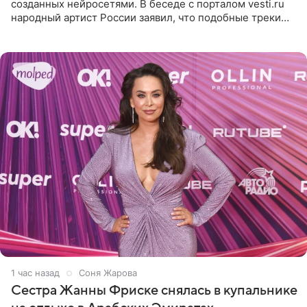
созданных нейросетями. В беседе с порталом vesti.ru
народный артист России заявил, что подобные треки
лишены индивидуальности и звучат шаблонно. По
мнению
1 час назад
Соня Жарова
Сестра Жанны Фриске снялась в купальнике