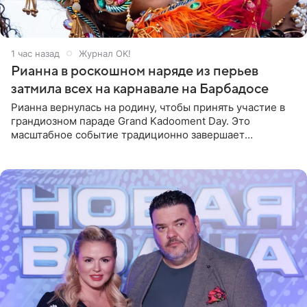
1 час назад
Журнал OK!
Рианна в роскошном наряде из перьев
затмила всех на карнавале на Барбадосе
Рианна вернулась на родину, чтобы принять участие в
грандиозном параде Grand Kadooment Day. Это
масштабное событие традиционно завершает
ежегодный фестиваль урожая Crop Over, посвященный
окончанию сбора