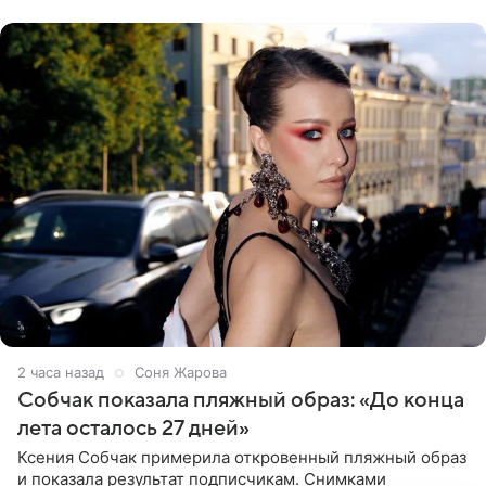
утверждает, что ее
2 часа назад
Соня Жарова
Собчак показала пляжный образ: «До конца
лета осталось 27 дней»
Ксения Собчак примерила откровенный пляжный образ
и показала результат подписчикам. Снимками