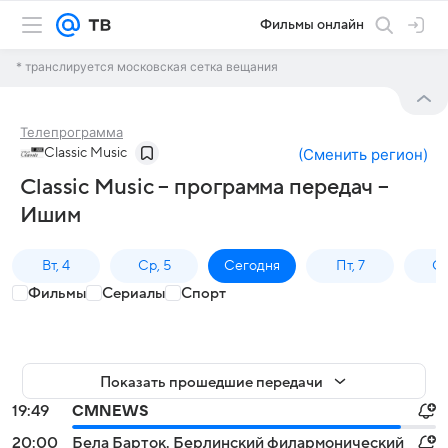
Фильмы онлайн
* транслируется московская сетка вещания
Телепрограмма
Classic Music
(
Сменить регион
)
Classic Music – программа передач –
Ишим
Вт, 4
Ср, 5
Сегодня
Пт, 7
Сб
Фильмы
Сериалы
Спорт
Показать прошедшие передачи
19:49
СМNEWS
20:00
Бела Барток. Берлинский филармонический