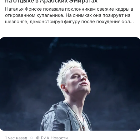
на отдыхе в Арабских Эмиратах
Наталья Фриске показала поклонникам свежие кадры в
откровенном купальнике. На снимках она позирует на
шезлонге, демонстрируя фигуру после похудения более
чем на десять килограммов. В подписи к посту
1 час назад
© РИА Новости