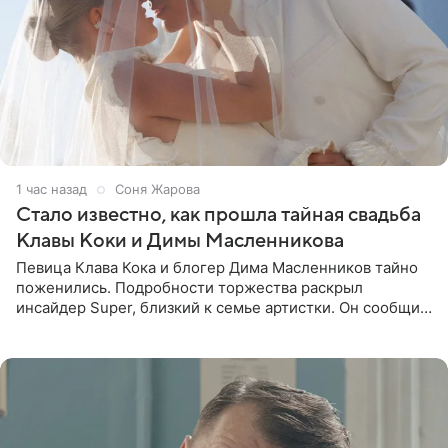
1 час назад
Соня Жарова
Стало известно, как прошла тайная свадьба
Клавы Коки и Димы Масленникова
Певица Клава Кока и блогер Дима Масленников тайно
поженились. Подробности торжества раскрыл
инсайдер Super, близкий к семье артистки. Он сообщил,
что отец невесты остался в полном восторге от
праздника.