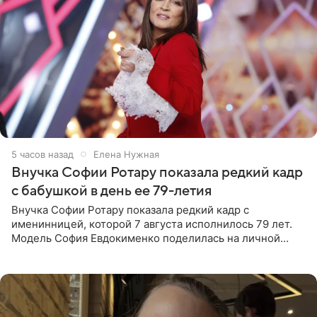
5 часов назад
Елена Нужная
Внучка Софии Ротару показала редкий кадр
с бабушкой в день ее 79-летия
Внучка Софии Ротару показала редкий кадр с
именинницей, которой 7 августа исполнилось 79 лет.
Модель София Евдокименко поделилась на личной
странице в социальной сети фотографией знаменитой
бабушки. На снимке