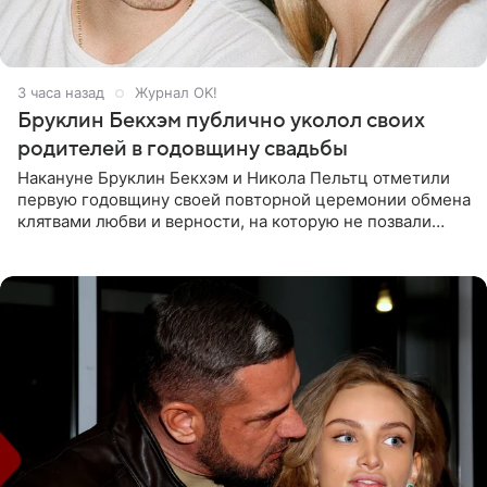
3 часа назад
Журнал OK!
Бруклин Бекхэм публично уколол своих
родителей в годовщину свадьбы
Накануне Бруклин Бекхэм и Никола Пельтц отметили
первую годовщину своей повторной церемонии обмена
клятвами любви и верности, на которую не позвали
никого из клана Бекхэм. По словам инсайдеров, пара
считает это