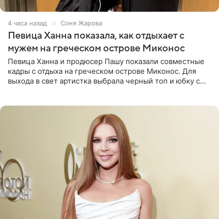
4 часа назад
Соня Жарова
Певица Ханна показала, как отдыхает с
мужем на греческом острове Миконос
Певица Ханна и продюсер Пашу показали совместные
кадры с отдыха на греческом острове Миконос. Для
выхода в свет артистка выбрала черный топ и юбку с
высоким разрезом. Дополнили образ босоножки в тон,
серьги с