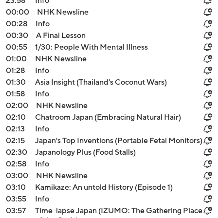
23:58
Info
00:00
NHK Newsline
00:28
Info
00:30
A Final Lesson
00:55
1/30: People With Mental Illness
01:00
NHK Newsline
01:28
Info
01:30
Asia Insight (Thailand's Coconut Wars)
01:58
Info
02:00
NHK Newsline
02:10
Chatroom Japan (Embracing Natural Hair)
02:13
Info
02:15
Japan's Top Inventions (Portable Fetal Monitors)
02:30
Japanology Plus (Food Stalls)
02:58
Info
03:00
NHK Newsline
03:10
Kamikaze: An untold History (Episode 1)
03:55
Info
03:57
Time-lapse Japan (IZUMO: The Gathering Place