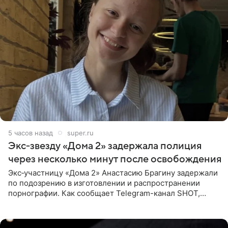
5 часов назад
super.ru
Экс‑звезду «Дома 2» задержала полиция
через несколько минут после освобождения
Экс‑участницу «Дома 2» Анастасию Брагину задержали
по подозрению в изготовлении и распространении
порнографии. Как сообщает Telegram-канал SHOT,
девушка может оказаться в СИЗО. Следствие
ходатайствует об