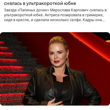
снялась в ультракороткой юбке
Звезда «Папиных дочек» Мирослава Карпович снялась в
ультракороткой юбке. Актриса позировала в гримерке,
сидя в кресле, и сделала несколько селфи. Кадры она
опубликовала на личной странице в социальной сети.