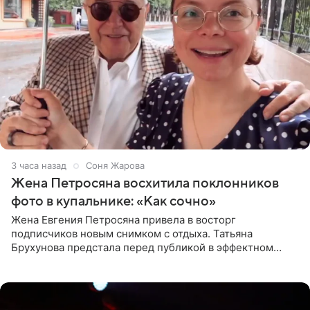
3 часа назад
Соня Жарова
Жена Петросяна восхитила поклонников
фото в купальнике: «Как сочно»
Жена Евгения Петросяна привела в восторг
подписчиков новым снимком с отдыха. Татьяна
Брухунова предстала перед публикой в эффектном
черно-сиреневом монокини, позируя прямо в бассейне.
«Ох, как сочно», «Татьяна,