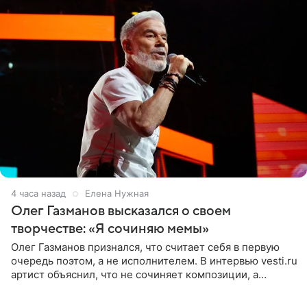
4 часа назад
Елена Нужная
Олег Газманов высказался о своем
творчестве: «Я сочиняю мемы»
Олег Газманов признался, что считает себя в первую
очередь поэтом, а не исполнителем. В интервью vesti.ru
артист объяснил, что не сочиняет композиции, а
позволяет им появляться через себя. По словам
музыканта,