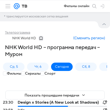
Фильмы онлайн
* транслируется московская сетка вещания
Телепрограмма
(
Сменить регион
)
NHK World HD
NHK World HD – программа передач –
Муром
Ср, 5
Чт, 6
Сегодня
Сб, 8
Вс
Фильмы
Сериалы
Спорт
Показать прошедшие передачи
23:30
Design x Stories (A New Look at Shadows)