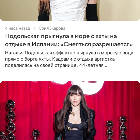
4 часа назад
Соня Жарова
Подольская прыгнула в море с яхты на
отдыхе в Испании: «Смеяться разрешается»
Наталья Подольская эффектно нырнула в морскую воду
прямо с борта яхты. Кадрами с отдыха артистка
поделилась на своей странице. 44-летняя
знаменитость предстала перед поклонниками в ярком
розовом купальнике с