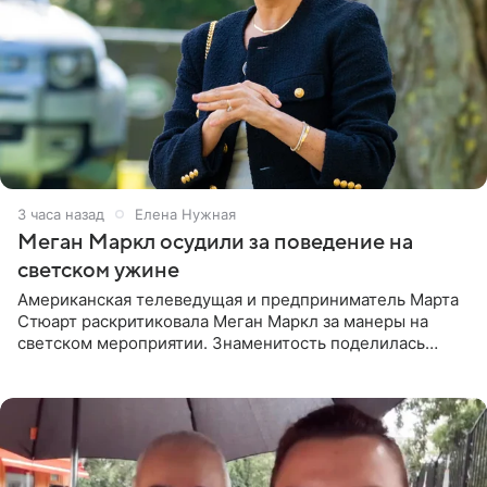
3 часа назад
Елена Нужная
Меган Маркл осудили за поведение на
светском ужине
Американская телеведущая и предприниматель Марта
Стюарт раскритиковала Меган Маркл за манеры на
светском мероприятии. Знаменитость поделилась
деталями личной встречи с герцогиней Сассекской,
пишет PageSix. По