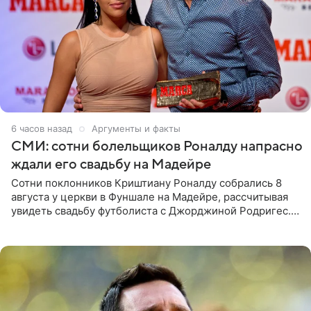
6 часов назад
Аргументы и факты
СМИ: сотни болельщиков Роналду напрасно
ждали его свадьбу на Мадейре
Сотни поклонников Криштиану Роналду собрались 8
августа у церкви в Фуншале на Мадейре, рассчитывая
увидеть свадьбу футболиста с Джорджиной Родригес.
Однако знаменитая пара на церемонии не появилась —
вместо них