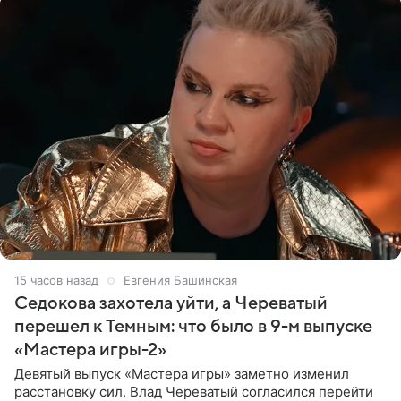
15 часов назад
Евгения Башинская
Седокова захотела уйти, а Череватый
перешел к Темным: что было в 9-м выпуске
«Мастера игры-2»
Девятый выпуск «Мастера игры» заметно изменил
расстановку сил. Влад Череватый согласился перейти