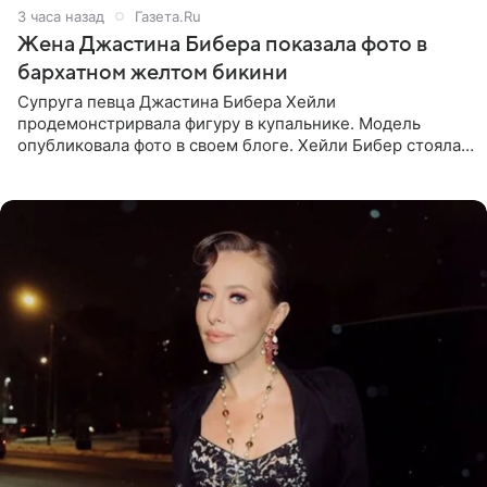
3 часа назад
Газета.Ru
Жена Джастина Бибера показала фото в
бархатном желтом бикини
Супруга певца Джастина Бибера Хейли
продемонстрирвала фигуру в купальнике. Модель
опубликовала фото в своем блоге. Хейли Бибер стояла
перед зеркалом в желтом крошечном бархатном
бикини, которое дополнила