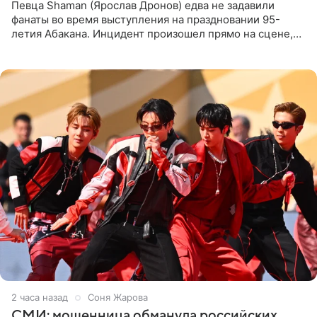
Певца Shaman (Ярослав Дронов) едва не задавили
фанаты во время выступления на праздновании 95-
летия Абакана. Инцидент произошел прямо на сцене,
подробности сообщает «Абзац». Толпа поклонников
навалилась на
2 часа назад
Соня Жарова
СМИ: мошенница обманула российских