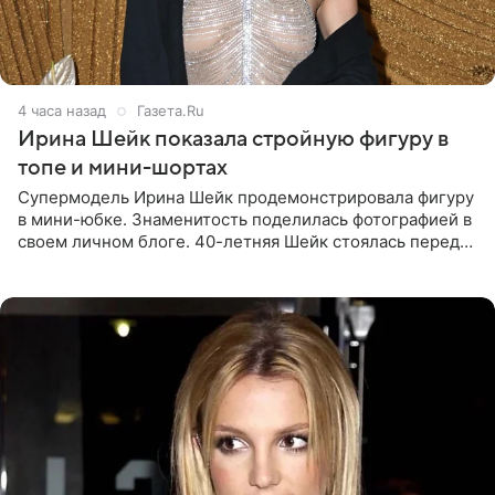
4 часа назад
Газета.Ru
Ирина Шейк показала стройную фигуру в
топе и мини-шортах
Супермодель Ирина Шейк продемонстрировала фигуру
в мини-юбке. Знаменитость поделилась фотографией в
своем личном блоге. 40-летняя Шейк стоялась перед
зеркалом в черном топе с кружевом, который
дополнила