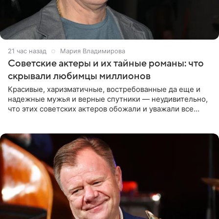
21 час назад
Мария Владимирова
Советские актеры и их тайные романы: что
скрывали любимцы миллионов
Красивые, харизматичные, востребованные да еще и
надежные мужья и верные спутники — неудивительно,
что этих советских актеров обожали и уважали все
женщины большой страны, и наверняка не раз ставили
их в