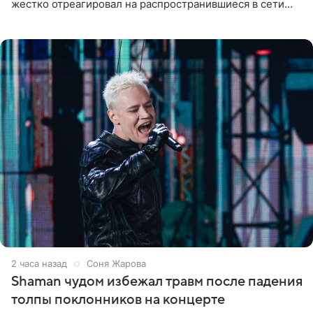
жестко отреагировал на распространившиеся в сети
слухи о смерти Валерии Чекалиной. «Это фейк! Я в
шоке, что такие люди
2 часа назад
Соня Жарова
Shaman чудом избежал травм после падения
толпы поклонников на концерте