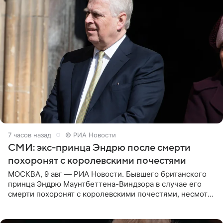
7 часов назад
© РИА Новости
СМИ: экс-принца Эндрю после смерти
похоронят с королевскими почестями
МОСКВА, 9 авг — РИА Новости. Бывшего британского
принца Эндрю Маунтбеттена-Виндзора в случае его
смерти похоронят с королевскими почестями, несмотря
на лишение всех титулов, сообщает Daily Mail со
ссылкой на