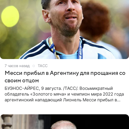
7 часов назад
ТАСС
Месси прибыл в Аргентину для прощания со
своим отцом
БУЭНОС-АЙРЕС, 9 августа. /ТАСС/. Восьмикратный
обладатель «Золотого мяча» и чемпион мира 2022 года
аргентинский нападающий Лионель Месси прибыл в
Аргентину для участия в церемонии прощания со своим
отцом. Об