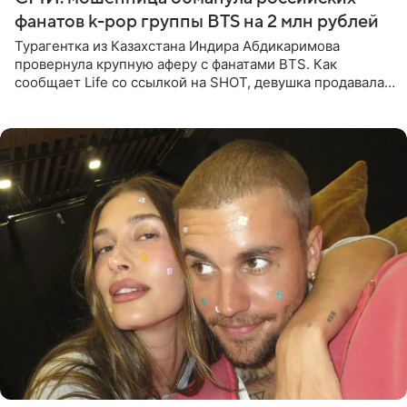
фанатов k-pop группы BTS на 2 млн рублей
Турагентка из Казахстана Индира Абдикаримова
провернула крупную аферу с фанатами BTS. Как
сообщает Life со ссылкой на SHOT, девушка продавала
поддельные туры на концерт группы в Пусане. По
данным издания,