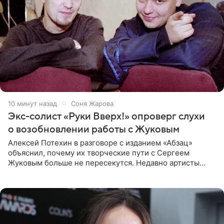
11 минут назад
Соня Жарова
Экс-солист «Руки Вверх!» опроверг слухи
о возобновлении работы с Жуковым
Алексей Потехин в разговоре с изданием «Абзац»
объяснил, почему их творческие пути с Сергеем
Жуковым больше не пересекутся. Недавно артисты
воссоединились на большом концерте «30 нам уже!»,
который прошел в