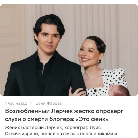
наряда стало
1 час назад
Соня Жарова
Возлюбленный Лерчек жестко опроверг
слухи о смерти блогера: «Это фейк»
Жених блогерши Лерчек, хореограф Луис
Сквиччиарини, вышел на связь с поклонниками и