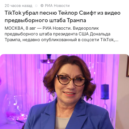
20 часов назад
© РИА Новости
TikTok убрал песню Тейлор Свифт из видео
предвыборного штаба Трампа
МОСКВА, 8 авг — РИА Новости. Видеоролик
предвыборного штаба президента США Дональда
Трампа, недавно опубликованный в соцсети TikTok,
остался без звуковой дорожки в виде песни August
(«Август») американской