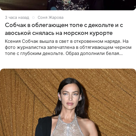
3 часа назад
Соня Жарова
Собчак в облегающем топе с декольте и с
авоськой снялась на морском курорте
Ксения Собчак вышла в свет в откровенном наряде. На
фото журналистка запечатлена в обтягивающем черном
топе с глубоким декольте. Образ дополнили белая
юбка-миди, вьетнамки на платформе и соломенная
шляпа.