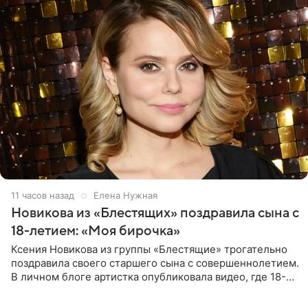
11 часов назад
Елена Нужная
Новикова из «Блестящих» поздравила сына с
18-летием: «Моя бирочка»
Ксения Новикова из группы «Блестящие» трогательно
поздравила своего старшего сына с совершеннолетием.
В личном блоге артистка опубликовала видео, где 18-
летний Мирон легко подхватил маму на руки и закружил
во