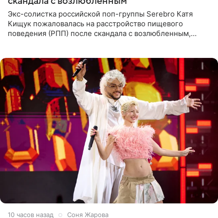
скандала с возлюбленным
Экс-солистка российской поп-группы Serebro Катя
Кищук пожаловалась на расстройство пищевого
поведения (РПП) после скандала с возлюбленным,
популярным рэпером 9mice (настоящее имя — Сергей
Дмитриев).
10 часов назад
Соня Жарова