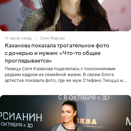
11 часов назад
Соня Жарова
Казанова показала трогательное фото
с дочерью и мужем: «Что-то общее
проглядывается»
Певица Сати Казанова поделилась с поклонниками
редким кадром из семейной жизни. В своем блоге
артистка показала фото, где ее муж Стефано Тиоццо и
их маленькая дочь спят рядом. На снимке отец и
малышка лежат в