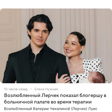
Гальпериным, поделился личной историей о борьбе с
бронхиальной астмой в
10 часов назад
Елена Нужная
Возлюбленный Лерчек показал блогершу в
больничной палате во время терапии
Возлюбленный Валерии Чекалиной (Лерчек) Луис