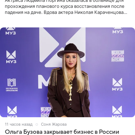
Актриса Людмила Поргина оказалась в больнице для
прохождения планового курса восстановления после
падения на даче. Вдова актера Николая Караченцова
рассказала об этом сайту MK.ru. Знаменитость получила
сильный
11 часов назад
Соня Жарова
Ольга Бузова закрывает бизнес в России