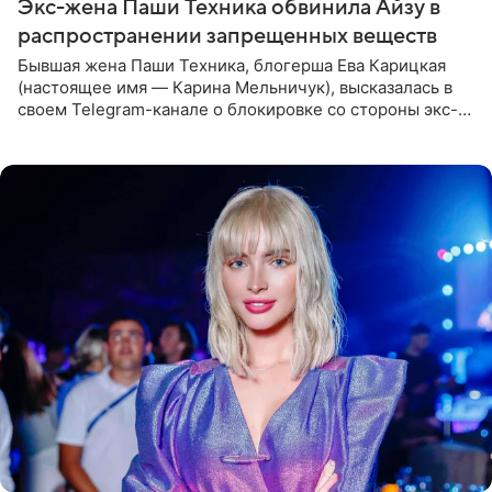
Экс-жена Паши Техника обвинила Айзу в
распространении запрещенных веществ
Бывшая жена Паши Техника, блогерша Ева Карицкая
(настоящее имя — Карина Мельничук), высказалась в
своем Telegram-канале о блокировке со стороны экс-
супруги Гуфа Айзы-Лилуны Ай. Карицкая утверждает,
что ее