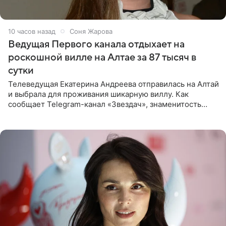
10 часов назад
Соня Жарова
Ведущая Первого канала отдыхает на
роскошной вилле на Алтае за 87 тысяч в
сутки
Телеведущая Екатерина Андреева отправилась на Алтай
и выбрала для проживания шикарную виллу. Как
сообщает Telegram-канал «Звездач», знаменитость
сняла двухэтажный дом, где ночь обходится минимум в
87 тысяч