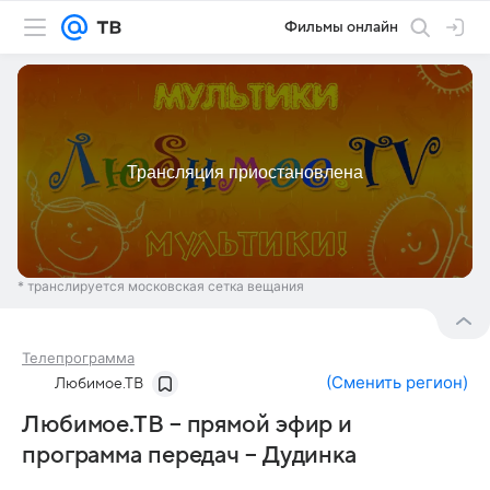
Фильмы онлайн
* транслируется московская сетка вещания
Телепрограмма
(
Сменить регион
)
Любимое.ТВ
Любимое.ТВ – прямой эфир и
программа передач – Дудинка