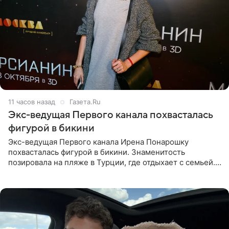
11 часов назад
Газета.Ru
Экс-ведущая Первого канала похвасталась
фигурой в бикини
Экс-ведущая Первого канала Ирена Понарошку
похвасталась фигурой в бикини. Знаменитость
позировала на пляже в Турции, где отдыхает с семьей.
Она поделилась кадрами с отдыха в Instagram (владелец
компания Meta