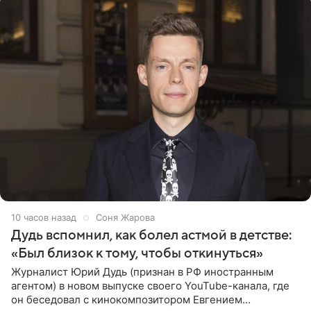
10 часов назад
Соня Жарова
Дудь вспомнил, как болел астмой в детстве:
«Был близок к тому, чтобы откинуться»
Журналист Юрий Дудь (признан в РФ иностранным
агентом) в новом выпуске своего YouTube-канала, где
он беседовал с кинокомпозитором Евгением