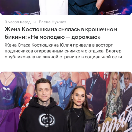
9 часов назад
Елена Нужная
Жена Костюшкина снялась в крошечном
бикини: «Не молодею — дорожаю»
Жена Стаса Костюшкина Юлия привела в восторг
подписчиков откровенным снимком с отдыха. Блогер
опубликовала на личной странице в социальной сети
фото в ярком бикини, позируя на пирсе во время отпуска
в Турции,