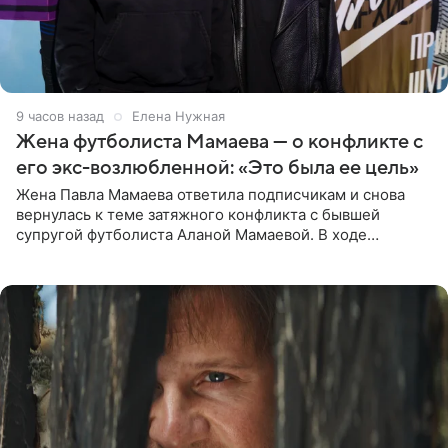
9 часов назад
Елена Нужная
Жена футболиста Мамаева — о конфликте с
его экс-возлюбленной: «Это была ее цель»
Жена Павла Мамаева ответила подписчикам и снова
вернулась к теме затяжного конфликта с бывшей
супругой футболиста Аланой Мамаевой. В ходе
общения с аудиторией один из пользователей
признался, что раньше судил о