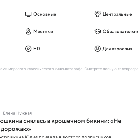
Основные
Центральные
Местные
Образовательн
HD
Для взрослых
рами мирового классического кинематографа. Смотрите полную телепрогра
Елена Нужная
юшкина снялась в крошечном бикини: «Не
 дорожаю»
остюшкина Юлия привела в восторг подписчиков