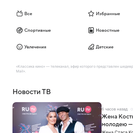
Все
Избранные
Спортивные
Новостные
Увлечения
Детские
«Классика кино» — телеканал, эфир которого представлен шедев
Mail».
Новости ТВ
6 часов назад
Жена Кост
молодею —
Жена Стаса К