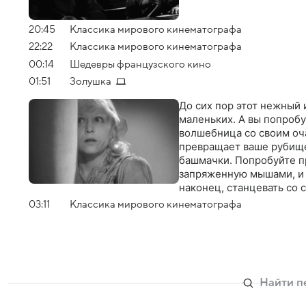
20:45
Классика мирового кинематографа
22:22
Классика мирового кинематографа
00:14
Шедевры французского кино
01:51
Золушка
До сих пор этот нежный 
маленьких. А вы попробуй
волшебница со своим о
превращает ваше рубище 
башмачки. Попробуйте пр
запряженную мышами, и в
наконец, станцевать со
03:11
Классика мирового кинематографа