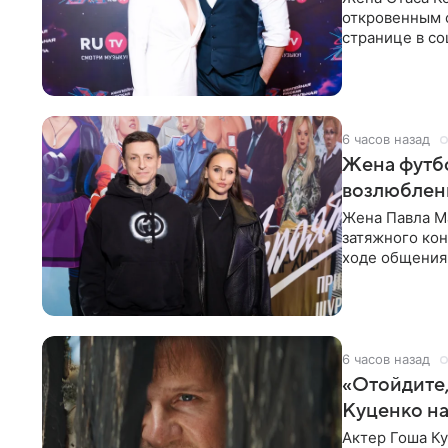
откровенным 
странице в со
время отпуска
6 часов назад
Жена футбо
возлюбленн
Жена Павла Ма
затяжного ко
ходе общения 
раньше судил 
6 часов назад
«Отойдите,
Куценко на
Актер Гоша Ку