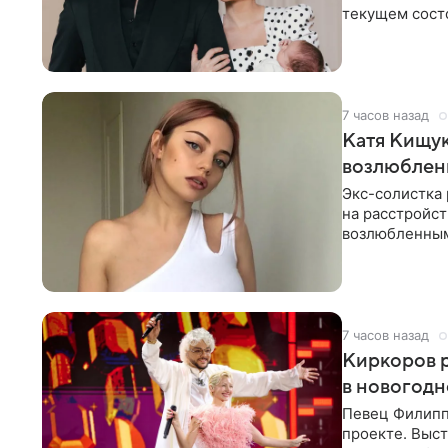
текущем состо
химиотерапии 
7 часов назад
Катя Кищук
возлюбле
Экс-солистка
на расстройст
возлюбленным
Дмитриев).
7 часов назад
Киркоров р
в новогодн
Певец Филипп
проекте. Выст