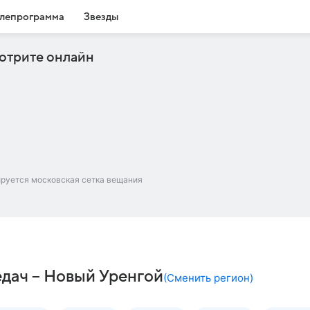
лепрограмма
Звезды
отрите онлайн
ируется московская сетка вещания
едач – Новый Уренгой
(
Сменить регион
)