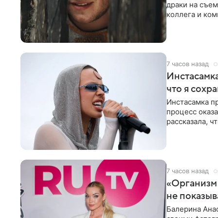
драки на съем
коллега и ком
7 часов назад
Инстасамка
что я сохр
Инстасамка пр
процесс оказа
рассказала, ч
«ужасно
7 часов назад
«Организм 
не показыв
Балерина Анас