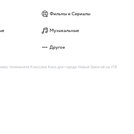
Фильмы и Сериалы
ые
Музыкальные
Другое
мму телеканала Классика Кино для города Новый Уренгой на «ТВ