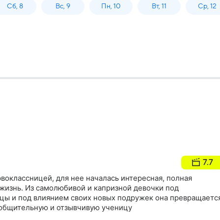
Сб, 8
Вс, 9
Пн, 10
Вт, 11
Ср, 12
7.7
воклассницей, для нее началась интересная, полная
жизнь. Из самолюбивой и капризной девочки под
цы и под влиянием своих новых подружек она превращаетс
общительную и отзывчивую ученицу