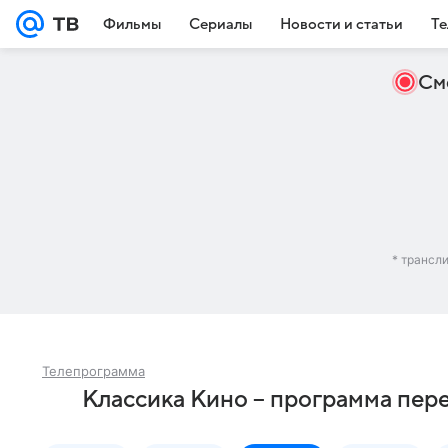
Фильмы
Сериалы
Новости и статьи
Те
См
* трансл
Телепрограмма
Классика Кино – программа пер