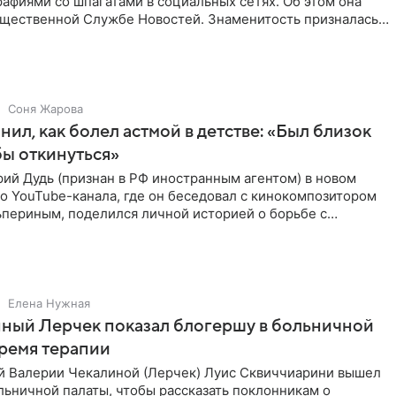
афиями со шпагатами в социальных сетях. Об этом она
бщественной Службе Новостей. Знаменитость призналась,
Соня Жарова
нил, как болел астмой в детстве: «Был близок
обы откинуться»
ий Дудь (признан в РФ иностранным агентом) в новом
о YouTube-канала, где он беседовал с кинокомпозитором
ьпериным, поделился личной историей о борьбе с
 астмой в
Елена Нужная
ный Лерчек показал блогершу в больничной
время терапии
 Валерии Чекалиной (Лерчек) Луис Сквиччиарини вышел
ольничной палаты, чтобы рассказать поклонникам о