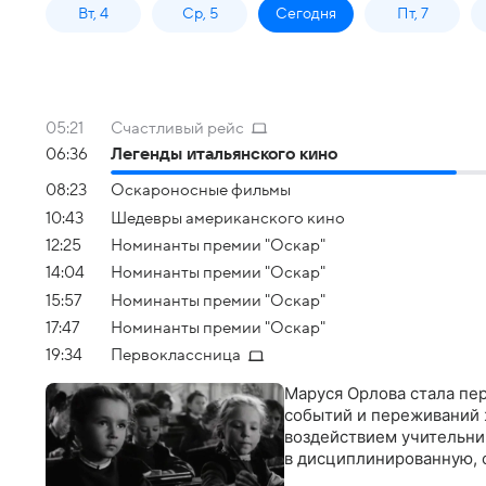
Вт, 4
Ср, 5
Сегодня
Пт, 7
05:21
Счастливый рейс
06:36
Легенды итальянского кино
08:23
Оскароносные фильмы
10:43
Шедевры американского кино
12:25
Номинанты премии "Оскар"
14:04
Номинанты премии "Оскар"
15:57
Номинанты премии "Оскар"
17:47
Номинанты премии "Оскар"
19:34
Первоклассница
Маруся Орлова стала пер
событий и переживаний 
воздействием учительни
в дисциплинированную, 