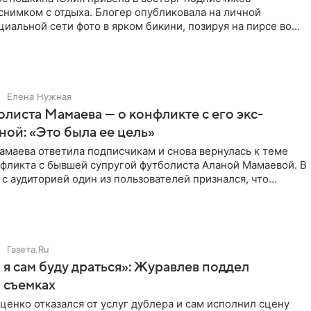
снимком с отдыха. Блогер опубликовала на личной
циальной сети фото в ярком бикини, позируя на пирсе во
 в Турции,
Елена Нужная
листа Мамаева — о конфликте с его экс-
ой: «Это была ее цель»
маева ответила подписчикам и снова вернулась к теме
нфликта с бывшей супругой футболиста Аланой Мамаевой. В
с аудиторией один из пользователей признался, что
о
Газета.Ru
 я сам буду драться»: Журавлев поддел
 съемках
ценко отказался от услуг дублера и сам исполнил сцену