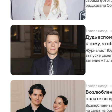
своими фотогр
рассказала О
что на
7 часов назад
Дудь вспом
к тому, чт
Журналист Юр
выпуске своег
Евгением Гал
бронхиальной
7 часов назад
Возлюблен
палате во 
Возлюбленный
на связь из б