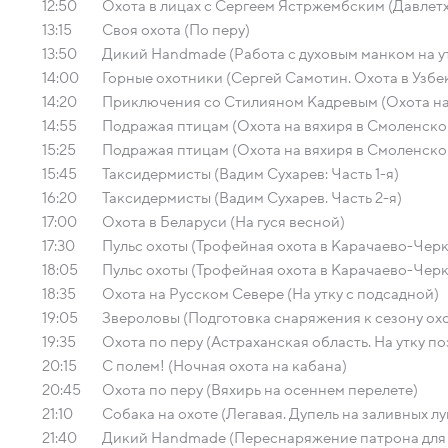
12:50
Охота в лицах с Сергеем Ястржембским (Давлет
13:15
Своя охота (По перу)
13:50
Дикий Handmade (Работа с духовым манком на ут
14:00
Горные охотники (Сергей Самотин. Охота в Узбе
14:20
Приключения со Стилияном Кадревым (Охота на 
14:55
Подражая птицам (Охота на вяхиря в Смоленско
15:25
Подражая птицам (Охота на вяхиря в Смоленско
15:45
Таксидермисты (Вадим Сухарев: Часть 1-я)
16:20
Таксидермисты (Вадим Сухарев. Часть 2-я)
17:00
Охота в Беларуси (На гуся весной)
17:30
Пульс охоты (Трофейная охота в Карачаево-Чер
18:05
Пульс охоты (Трофейная охота в Карачаево-Чер
18:35
Охота на Русском Севере (На утку с подсадной)
19:05
Звероловы (Подготовка снаряжения к сезону ох
19:35
Охота по перу (Астраханская область. На утку п
20:15
С полем! (Ночная охота на кабана)
20:45
Охота по перу (Вяхирь на осеннем перелете)
21:10
Собака на охоте (Легавая. Дупель на заливных лу
21:40
Дикий Handmade (Переснаряжение патрона для 