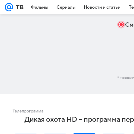
Фильмы
Сериалы
Новости и статьи
Те
См
* трансл
Телепрограмма
Дикая охота HD – программа пер