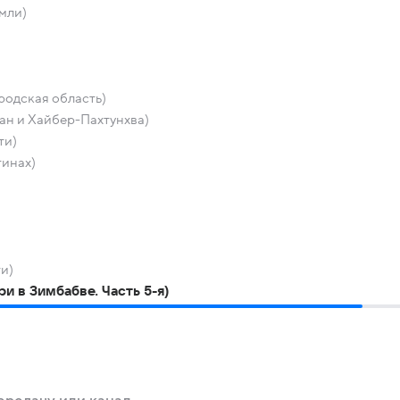
мли)
родская область)
тан и Хайбер-Пахтунхва)
ти)
тинах)
ти)
 в Зимбабве. Часть 5-я)