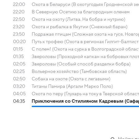
22:00
Охота в Беларуси (В охотугодьях Гродненской зе
22:20
В Северную Осетию за благородным оленем
22:50
Охота на охоту (Литва. На бобра и нутрию)
23:20
Охота и рыбалка в Якутии (Снежный баран)
23:50
Подражая птицам (Сложная охота на гуся. Новго
00:20
Путь к трофею (Охота в регионах Гилгит-Балтис
01:15
С полем! (Охота на сурка в Волгоградской облас
01:35
Звероловы (Проходной капкан на бобровых пло
02:05
Звероловы (Особый способ разделки бобра)
02:25
Вольерное хозяйство (Тамбовская область)
02:50
Собака на охоте (Охота с легавыми)
03:20
Титаны Памира (Аргали Марко Поло)
04:05
Охота по перу (Глухарь на току в Тверской облас
04:35
Приключения со Стилияном Кадревым (Сафари