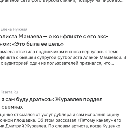
циальной сети фото в ярком бикини, позируя на пирсе во
 в Турции,
Елена Нужная
листа Мамаева — о конфликте с его экс-
ой: «Это была ее цель»
маева ответила подписчикам и снова вернулась к теме
нфликта с бывшей супругой футболиста Аланой Мамаевой. В
с аудиторией один из пользователей признался, что
о
Газета.Ru
 я сам буду драться»: Журавлев поддел
 съемках
ценко отказался от услуг дублера и сам исполнил сцену
очной площадке. Об этом рассказал «Пятому каналу» его
ик Дмитрий Журавлев. По словам артиста, когда Куценко