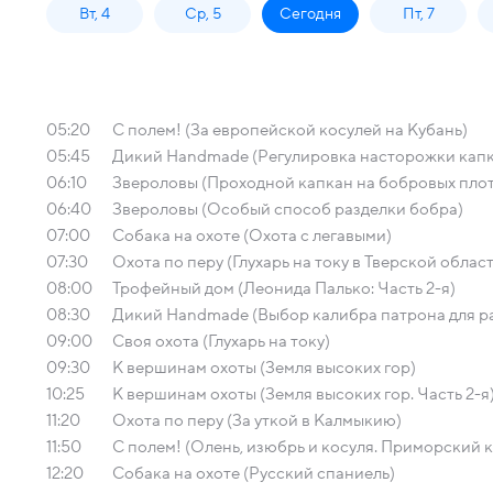
Вт, 4
Ср, 5
Сегодня
Пт, 7
05:20
С полем! (За европейской косулей на Кубань)
05:45
Дикий Handmade (Регулировка насторожки кап
06:10
Звероловы (Проходной капкан на бобровых пло
06:40
Звероловы (Особый способ разделки бобра)
07:00
Собака на охоте (Охота с легавыми)
07:30
Охота по перу (Глухарь на току в Тверской облас
08:00
Трофейный дом (Леонида Палько: Часть 2-я)
08:30
Дикий Handmade (Выбор калибра патрона для р
09:00
Своя охота (Глухарь на току)
09:30
К вершинам охоты (Земля высоких гор)
10:25
К вершинам охоты (Земля высоких гор. Часть 2-я
11:20
Охота по перу (За уткой в Калмыкию)
11:50
С полем! (Олень, изюбрь и косуля. Приморский 
12:20
Собака на охоте (Русский спаниель)