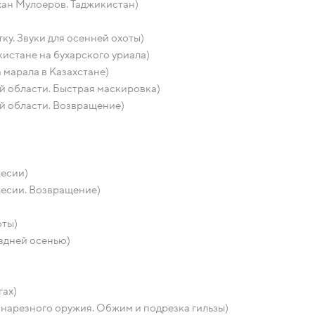
хан Мулоеров. Таджикистан)
ку. Звуки для осенней охоты)
кистане на бухарского уриала)
марала в Казахстане)
й области. Быстрая маскировка)
й области. Возвращение)
кесии)
кесии. Возвращение)
оты)
оздней осенью)
гах)
нарезного оружия. Обжим и подрезка гильзы)