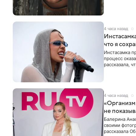
4 часа назад
Инстасамка
что я сохр
Инстасамка пр
процесс оказа
рассказала, ч
«ужасно
4 часа назад
«Организм 
не показыв
Балерина Анас
своими фотогр
рассказала О