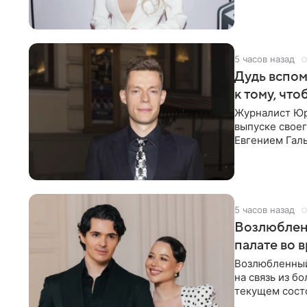
что на
5 часов назад
Дудь вспом
к тому, чт
Журналист Юр
выпуске своег
Евгением Гал
бронхиальной
5 часов назад
Возлюблен
палате во 
Возлюбленный
на связь из б
текущем состо
химиотерапии 