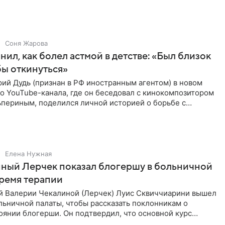
Соня Жарова
нил, как болел астмой в детстве: «Был близок
обы откинуться»
ий Дудь (признан в РФ иностранным агентом) в новом
о YouTube-канала, где он беседовал с кинокомпозитором
ьпериным, поделился личной историей о борьбе с
 астмой в
Елена Нужная
ный Лерчек показал блогершу в больничной
время терапии
 Валерии Чекалиной (Лерчек) Луис Сквиччиарини вышел
ольничной палаты, чтобы рассказать поклонникам о
янии блогерши. Он подтвердил, что основной курс
позади, но