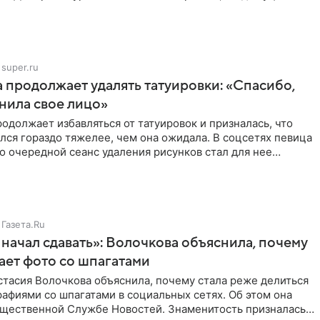
super.ru
 продолжает удалять татуировки: «Спасибо,
анила свое лицо»
одолжает избавляться от татуировок и призналась, что
лся гораздо тяжелее, чем она ожидала. В соцсетях певица
то очередной сеанс удаления рисунков стал для нее
Газета.Ru
начал сдавать»: Волочкова объяснила, почему
ает фото со шпагатами
тасия Волочкова объяснила, почему стала реже делиться
афиями со шпагатами в социальных сетях. Об этом она
бщественной Службе Новостей. Знаменитость призналась,