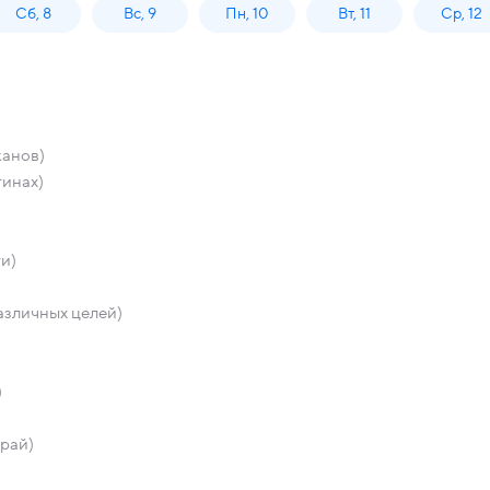
Сб, 8
Вс, 9
Пн, 10
Вт, 11
Ср, 12
канов)
тинах)
ти)
азличных целей)
)
край)