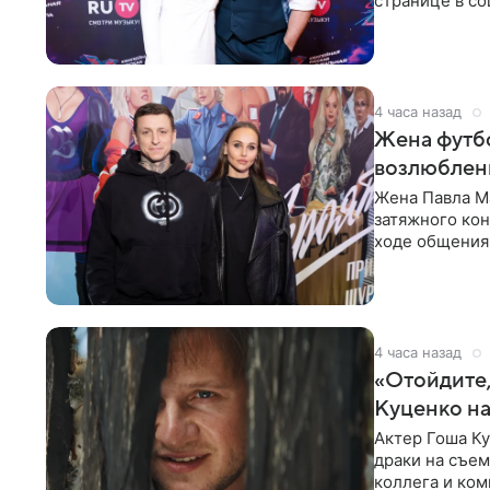
странице в со
время отпуска
4 часа назад
Жена футбо
возлюбленн
Жена Павла Ма
затяжного ко
ходе общения 
раньше судил 
4 часа назад
«Отойдите,
Куценко на
Актер Гоша Ку
драки на съем
коллега и ком