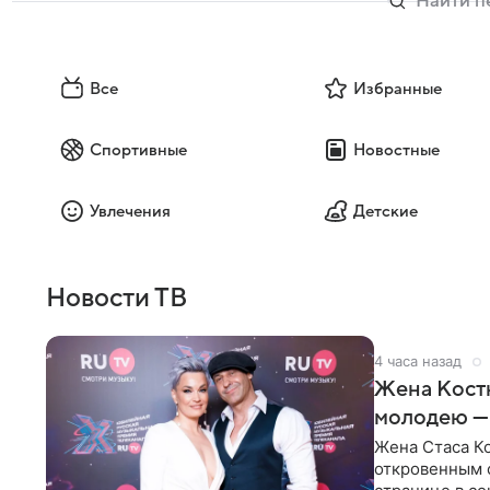
Все
Избранные
Спортивные
Новостные
Увлечения
Детские
Новости ТВ
4 часа назад
Жена Кост
молодею —
Жена Стаса К
откровенным 