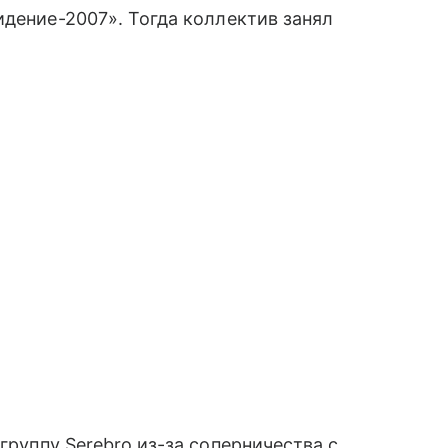
идение-2007». Тогда коллектив занял
 группу Serebro из-за соперничества с