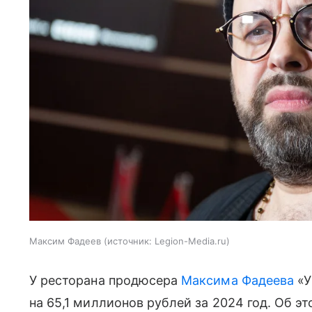
Максим Фадеев
источник:
Legion-Media.ru
У ресторана продюсера
Максима Фадеева
«У
на 65,1 миллионов рублей за 2024 год. Об эт