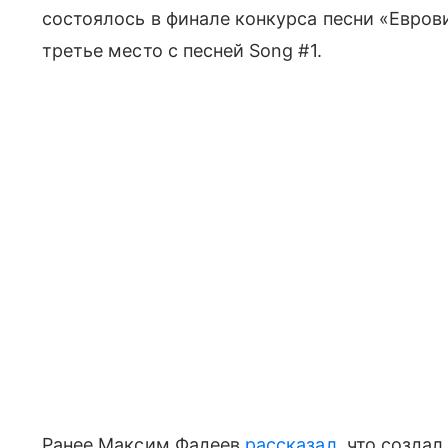
состоялось в финале конкурса песни «Евров
третье место с песней Song #1.
Ранее Максим Фадеев
рассказал
, что создал