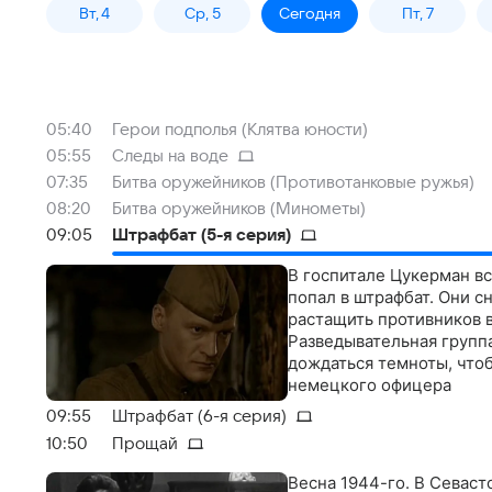
Вт, 4
Ср, 5
Сегодня
Пт, 7
05:40
Герои подполья (Клятва юности)
05:55
Следы на воде
07:35
Битва оружейников (Противотанковые ружья)
08:20
Битва оружейников (Минометы)
09:05
Штрафбат (5-я серия)
В госпитале Цукерман вс
попал в штрафбат. Они с
растащить противников в
Разведывательная групп
дождаться темноты, чтоб
немецкого офицера
09:55
Штрафбат (6-я серия)
10:50
Прощай
Весна 1944-го. В Севас