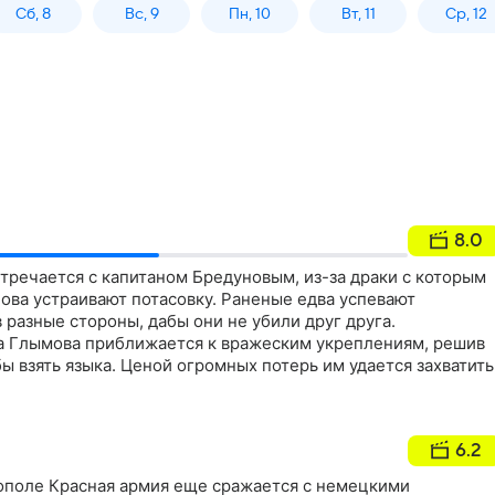
Сб, 8
Вс, 9
Пн, 10
Вт, 11
Ср, 12
8.0
тречается с капитаном Бредуновым, из-за драки с которым
нова устраивают потасовку. Раненые едва успевают
 разные стороны, дабы они не убили друг друга.
а Глымова приближается к вражеским укреплениям, решив
ы взять языка. Ценой огромных потерь им удается захватить
6.2
тополе Красная армия еще сражается с немецкими