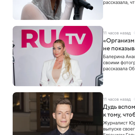
рассказала, ч
«ужасно
11 часов назад
«Организм 
не показыв
Балерина Анас
своими фотогр
рассказала О
что на
11 часов назад
Дудь вспом
к тому, чт
Журналист Юр
выпуске своег
Евгением Гал