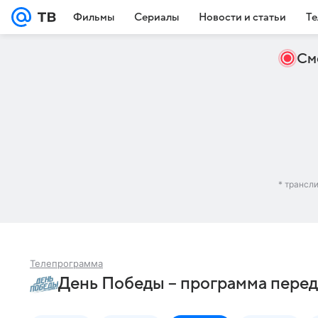
Фильмы
Сериалы
Новости и статьи
Те
См
* трансл
Телепрограмма
День Победы – программа перед