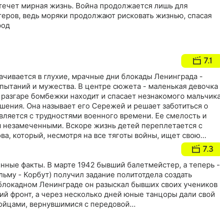
 течет мирная жизнь. Война продолжается лишь для
теров, ведь моряки продолжают рисковать жизнью, спасая
род
7.1
ачивается в глухие, мрачные дни блокады Ленинграда -
пытаний и мужества. В центре сюжета - маленькая девочка
в разгаре бомбежки находит и спасает незнакомого мальчика
шения. Она называет его Сережей и решает заботиться о
авляется с трудностями военного времени. Ее смелость и
я незамеченными. Вскоре жизнь детей переплетается с
ва, который, несмотря на все тяготы войны, ищет свою
дят его к этим двум детям, и он обнаруживает, что
7.3
 его собственный сын Митя. Капитан, тронутый добротой
девочку, ставшую для Мити не только другом, но и
нные факты. В марте 1942 бывший балетмейстер, а теперь -
они начинают новый путь в мире, который, несмотря на все
льму - Корбут) получил задание политотдела создать
собен дарить любовь и тепло
 блокадном Ленинграде он разыскал бывших своих учеников
ий фронт, а через несколько дней юные танцоры дали свой
ойцами, вернувшимися с передовой…