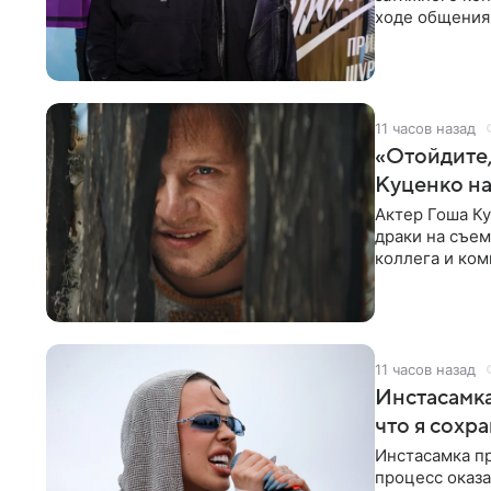
ходе общения 
раньше судил 
11 часов назад
«Отойдите,
Куценко на
Актер Гоша Ку
драки на съем
коллега и ком
11 часов назад
Инстасамка
что я сохр
Инстасамка пр
процесс оказа