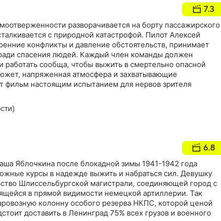
7.3
амоотверженности разворачивается на борту пассажирского
сталкивается с природной катастрофой. Пилот Алексей
тренние конфликты и давление обстоятельств, принимает
ради спасения людей. Каждый член команды должен
и работать сообща, чтобы выжить в смертельно опасной
южет, напряженная атмосфера и захватывающие
т фильм настоящим испытанием для нервов зрителя
сти)
6.8
ша Яблочкина после блокадной зимы 1941-1942 года
ожные курсы в надежде выжить и набраться сил. Девушку
ьство Шлиссельбургской магистрали, соединяющей город с
ящейся в прямой видимости немецкой артиллерии. Так
аровозную колонну особого резерва НКПС, которой ценой
стоит доставить в Ленинград 75% всех грузов и военного