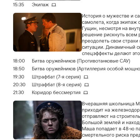
15:35
Экипаж
История о мужестве и с
самолета, когда экипаж 
Гущин, несмотря на вну
решение рискнуть всем 
преодолеть свои страхи 
ситуации. Динамичный с
спецэффекты делают это
18:00
Битва оружейников (Противотанковые САУ)
18:50
Битва оружейников (Артиллерия особой мощно
19:30
Штрафбат (7-я серия)
20:30
Штрафбат (8-я серия)
21:30
Коридор бессмертия
Вчерашняя школьница Ма
приходит на железнодор
отправляют на строител
Большой землей и наход
Маша попадает в 48-ю п
смертельного риска пред