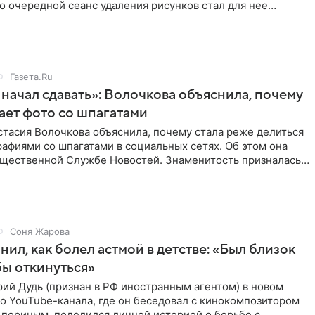
то очередной сеанс удаления рисунков стал для нее
Газета.Ru
начал сдавать»: Волочкова объяснила, почему
ает фото со шпагатами
тасия Волочкова объяснила, почему стала реже делиться
афиями со шпагатами в социальных сетях. Об этом она
бщественной Службе Новостей. Знаменитость призналась,
Соня Жарова
нил, как болел астмой в детстве: «Был близок
обы откинуться»
ий Дудь (признан в РФ иностранным агентом) в новом
о YouTube-канала, где он беседовал с кинокомпозитором
ьпериным, поделился личной историей о борьбе с