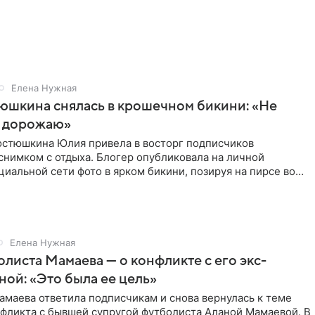
Елена Нужная
юшкина снялась в крошечном бикини: «Не
 дорожаю»
остюшкина Юлия привела в восторг подписчиков
снимком с отдыха. Блогер опубликовала на личной
циальной сети фото в ярком бикини, позируя на пирсе во
 в Турции,
Елена Нужная
листа Мамаева — о конфликте с его экс-
ой: «Это была ее цель»
маева ответила подписчикам и снова вернулась к теме
нфликта с бывшей супругой футболиста Аланой Мамаевой. В