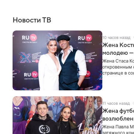
Новости ТВ
10 часов назад
Жена Кост
молодею —
Жена Стаса К
откровенным 
странице в со
время отпуска
11 часов назад
Жена футбо
возлюбленн
Жена Павла Ма
затяжного ко