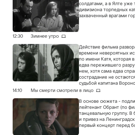
солдатами, а в Ялте уже
дивизиона торпедных ка
захваченный врагами го
12:30
Зимнее утро
Действие фильма развор
времени невероятных ис
по имени Катя, которая 
едва пережившего разру
нем, хотя сама едва спр
сострадание не остаютс
судьбой капитана Вороно
семью. Его поиски приво
14:10
Мы смерти смотрели в лицо
найденный мальчик - это
Кати, решает удочерить 
В основе сюжета - подли
спасительницей. Вместе 
лейтенант Обрант (по фи
свои ужасы, все еще спо
танцевальную группу. В
и привез на Ленинградск
первый концерт перед б