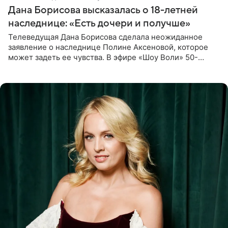
Дана Борисова высказалась о 18-летней
наследнице: «Есть дочери и получше»
Телеведущая Дана Борисова сделала неожиданное
заявление о наследнице Полине Аксеновой, которое
может задеть ее чувства. В эфире «Шоу Воли» 50-
летняя знаменитость откровенно призналась, что не
считает свою дочь