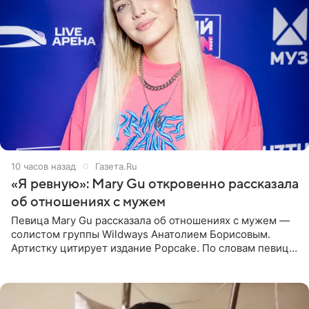
10 часов назад
Газета.Ru
«Я ревную»: Mary Gu откровенно рассказала
об отношениях с мужем
Певица Mary Gu рассказала об отношениях с мужем —
солистом группы Wildways Анатолием Борисовым.
Артистку цитирует издание Popcake. По словам певицы,
залог любви — это принять недостатки другого
человека. Также