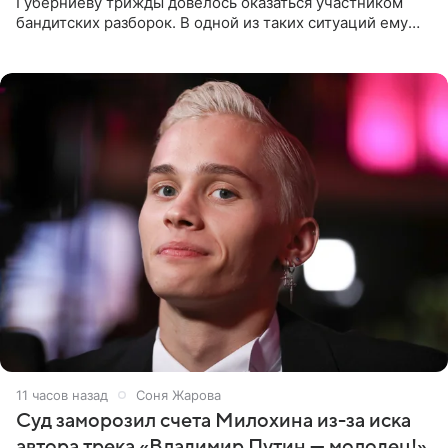
Губерниеву трижды довелось оказаться участником
бандитских разборок. В одной из таких ситуаций ему
выдали тяжелый предмет и приказали вступить в драку,
однако он
11 часов назад
Соня Жарова
Суд заморозил счета Милохина из-за иска
автора трека «Владимир Путин — молодец!»