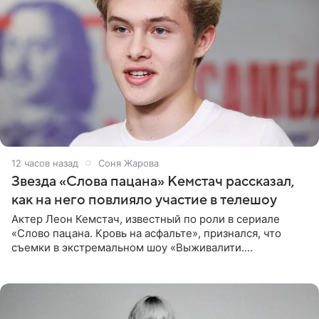
12 часов назад
Соня Жарова
Звезда «Слова пацана» Кемстач рассказал,
как на него повлияло участие в телешоу
Актер Леон Кемстач, известный по роли в сериале
«Слово пацана. Кровь на асфальте», признался, что
съемки в экстремальном шоу «Выживалити.
Наследники» кардинально повлияли на его образ жизни.
Подробностями он