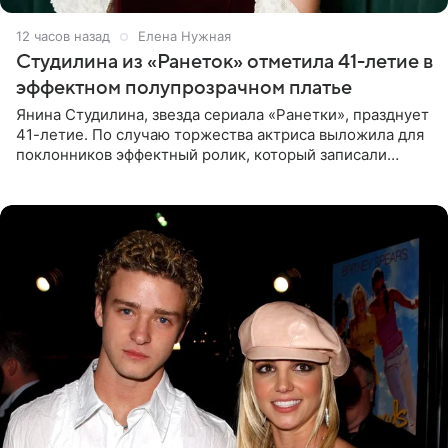
12 часов назад
Елена Нужная
Студилина из «Ранеток» отметила 41-летие в
эффектном полупрозрачном платье
Янина Студилина, звезда сериала «Ранетки», празднует
41-летие. По случаю торжества актриса выложила для
поклонников эффектный ролик, который записали
прошлой ночью. В кадре артистка предстала в
вечернем