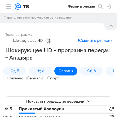
Фильмы онлайн
* транслируется московская сетка вещания
Телепрограмма
(
Сменить регион
)
Шокирующее HD
Шокирующее HD – программа передач
– Анадырь
Ср, 5
Чт, 6
Сегодня
Сб, 8
Вс
Фильмы
Сериалы
Спорт
Показать прошедшие передачи
16:15
Проклятый Хэллоуин