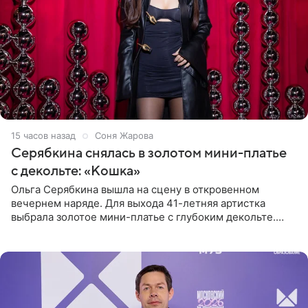
15 часов назад
Соня Жарова
Серябкина снялась в золотом мини-платье
с декольте: «Кошка»
Ольга Серябкина вышла на сцену в откровенном
вечернем наряде. Для выхода 41-летняя артистка
выбрала золотое мини-платье с глубоким декольте.
Дополнением к образу стали бежевые мюли. Стилисты
выпрямили волосы