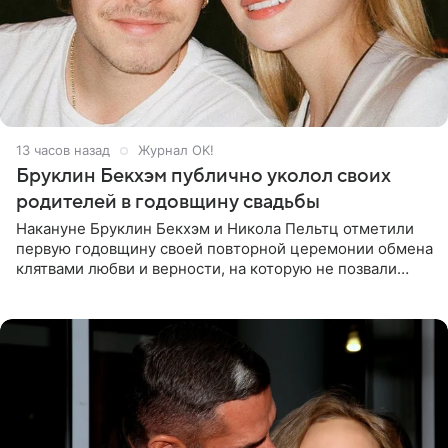
13 часов назад
Журнал OK!
Бруклин Бекхэм публично уколол своих
родителей в годовщину свадьбы
Накануне Бруклин Бекхэм и Никола Пельтц отметили
первую годовщину своей повторной церемонии обмена
клятвами любви и верности, на которую не позвали
никого из клана Бекхэм. По словам инсайдеров, пара
считает это