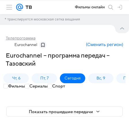
Фильмы онлайн
* транслируется московская сетка вещания
Телепрограмма
(
Сменить регион
)
Eurochannel
Eurochannel – программа передач –
Тазовский
Чт, 6
Пт, 7
Сегодня
Вс, 9
Пн,
Фильмы
Сериалы
Спорт
Показать прошедшие передачи