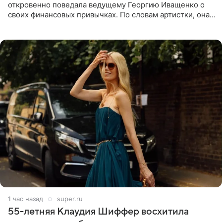
откровенно поведала ведущему Георгию Иващенко о
своих финансовых привычках. По словам артистки, она
давно перестала следить за тратами и может позволить
себе жить,
1 час назад
super.ru
55-летняя Клаудия Шиффер восхитила