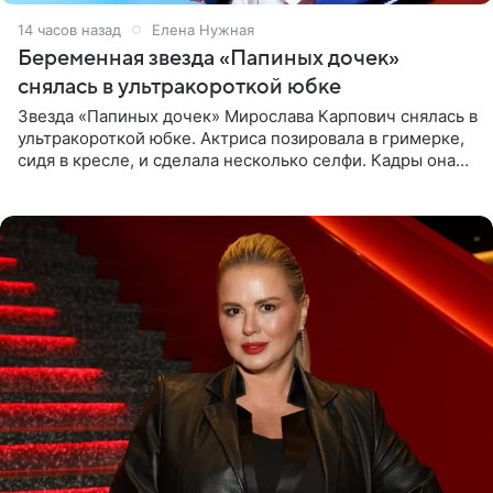
14 часов назад
Елена Нужная
Беременная звезда «Папиных дочек»
снялась в ультракороткой юбке
Звезда «Папиных дочек» Мирослава Карпович снялась в
ультракороткой юбке. Актриса позировала в гримерке,
сидя в кресле, и сделала несколько селфи. Кадры она
опубликовала на личной странице в социальной сети.