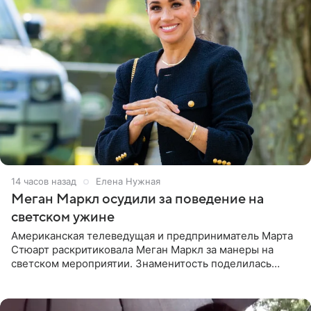
14 часов назад
Елена Нужная
Меган Маркл осудили за поведение на
светском ужине
Американская телеведущая и предприниматель Марта
Стюарт раскритиковала Меган Маркл за манеры на
светском мероприятии. Знаменитость поделилась
деталями личной встречи с герцогиней Сассекской,
пишет PageSix. По