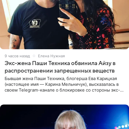
9 часов назад
Елена Нужная
Экс-жена Паши Техника обвинила Айзу в
распространении запрещенных веществ
Бывшая жена Паши Техника, блогерша Ева Карицкая
(настоящее имя — Карина Мельничук), высказалась в
своем Telegram-канале о блокировке со стороны экс-
супруги Гуфа Айзы-Лилуны Ай. Карицкая утверждает,
что ее