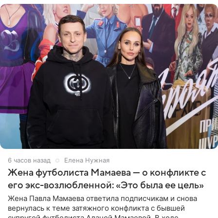
6 часов назад
Елена Нужная
Жена футболиста Мамаева — о конфликте с
его экс-возлюбленной: «Это была ее цель»
Жена Павла Мамаева ответила подписчикам и снова
вернулась к теме затяжного конфликта с бывшей
супругой футболиста Аланой Мамаевой. В ходе