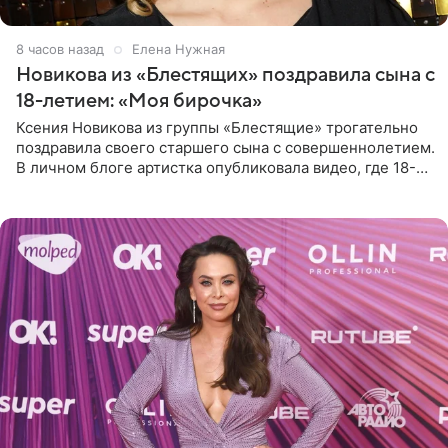
8 часов назад
Елена Нужная
Новикова из «Блестящих» поздравила сына с
18-летием: «Моя бирочка»
Ксения Новикова из группы «Блестящие» трогательно
поздравила своего старшего сына с совершеннолетием.
В личном блоге артистка опубликовала видео, где 18-
летний Мирон легко подхватил маму на руки и закружил
во