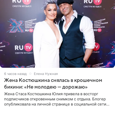
6 часов назад
Елена Нужная
Жена Костюшкина снялась в крошечном
бикини: «Не молодею — дорожаю»
Жена Стаса Костюшкина Юлия привела в восторг
подписчиков откровенным снимком с отдыха. Блогер
опубликовала на личной странице в социальной сети
фото в ярком бикини, позируя на пирсе во время отпуска
в Турции,