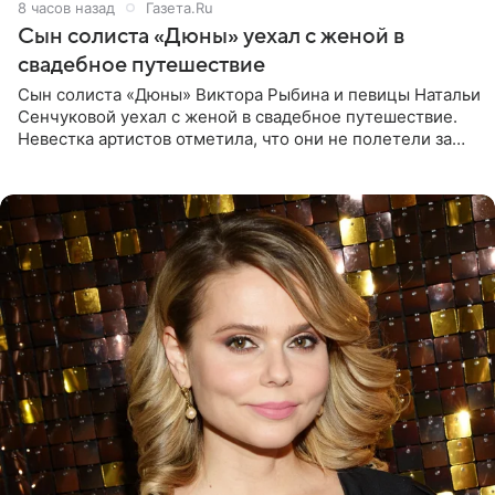
8 часов назад
Газета.Ru
Сын солиста «Дюны» уехал с женой в
свадебное путешествие
Сын солиста «Дюны» Виктора Рыбина и певицы Натальи
Сенчуковой уехал с женой в свадебное путешествие.
Невестка артистов отметила, что они не полетели за
границу, а выбрали для отдыха эко-комплекс в
Калужской