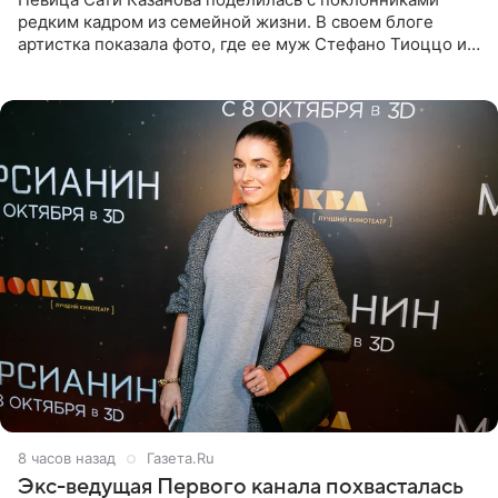
редким кадром из семейной жизни. В своем блоге
артистка показала фото, где ее муж Стефано Тиоццо и
их маленькая дочь спят рядом. На снимке отец и
малышка лежат в
8 часов назад
Газета.Ru
Экс-ведущая Первого канала похвасталась