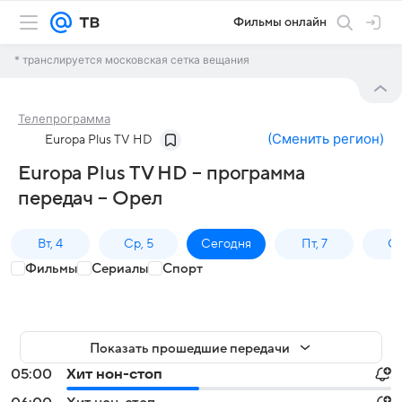
Фильмы онлайн
* транслируется московская сетка вещания
Телепрограмма
(
Сменить регион
)
Europa Plus TV HD
Europa Plus TV HD – программа
передач – Орел
Вт, 4
Ср, 5
Сегодня
Пт, 7
Сб
Фильмы
Сериалы
Спорт
Показать прошедшие передачи
05:00
Хит нон-стоп