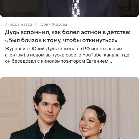
7 часов назад
Соня Жарова
Дудь вспомнил, как болел астмой в детстве:
«Был близок к тому, чтобы откинуться»
Журналист Юрий Дудь (признан в РФ иностранным
агентом) в новом выпуске своего YouTube-канала, где
он беседовал с кинокомпозитором Евгением
Гальпериным, поделился личной историей о борьбе с
бронхиальной астмой в