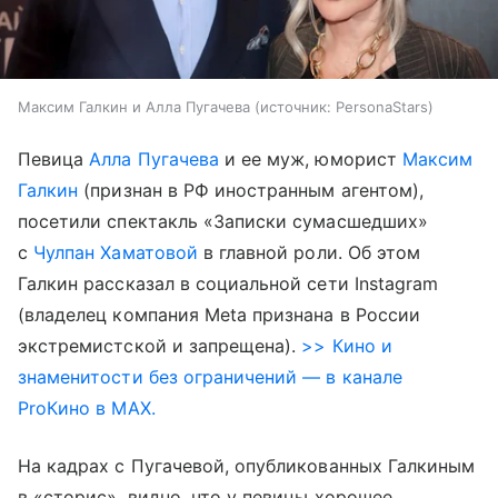
Максим Галкин и Алла Пугачева
источник:
PersonaStars
Певица
Алла Пугачева
и ее муж, юморист
Максим
Галкин
(признан в РФ иностранным агентом),
посетили спектакль «Записки сумасшедших»
с
Чулпан Хаматовой
в главной роли. Об этом
Галкин рассказал в социальной сети Instagram
(владелец компания Meta признана в России
экстремистской и запрещена).
>> Кино и
знаменитости без ограничений — в канале
ProКино в MAX.
На кадрах с Пугачевой, опубликованных Галкиным
в «сторис», видно, что у певицы хорошее