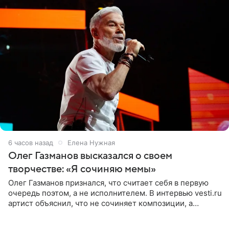
6 часов назад
Елена Нужная
Олег Газманов высказался о своем
творчестве: «Я сочиняю мемы»
Олег Газманов признался, что считает себя в первую
очередь поэтом, а не исполнителем. В интервью vesti.ru
артист объяснил, что не сочиняет композиции, а
позволяет им появляться через себя. По словам
музыканта,