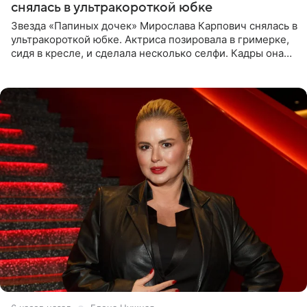
снялась в ультракороткой юбке
Звезда «Папиных дочек» Мирослава Карпович снялась в
ультракороткой юбке. Актриса позировала в гримерке,
сидя в кресле, и сделала несколько селфи. Кадры она
опубликовала на личной странице в социальной сети.