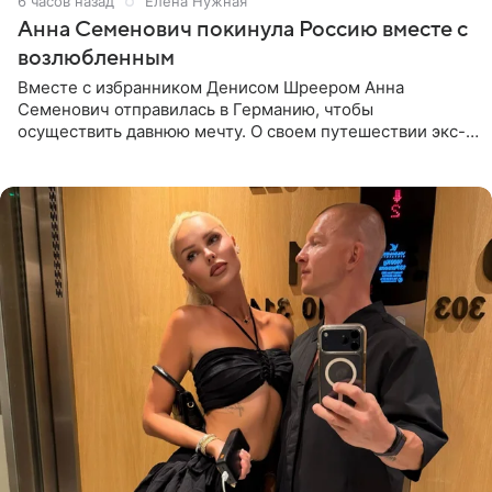
6 часов назад
Елена Нужная
Анна Семенович покинула Россию вместе с
возлюбленным
Вместе с избранником Денисом Шреером Анна
Семенович отправилась в Германию, чтобы
осуществить давнюю мечту. О своем путешествии экс-
солистка «Блестящих» рассказала поклонникам на
личной странице в социальной