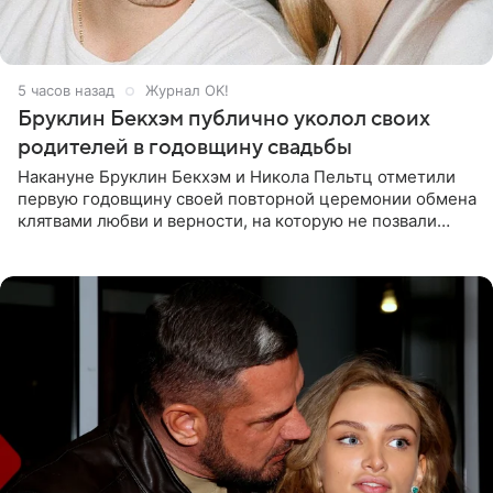
5 часов назад
Журнал OK!
Бруклин Бекхэм публично уколол своих
родителей в годовщину свадьбы
Накануне Бруклин Бекхэм и Никола Пельтц отметили
первую годовщину своей повторной церемонии обмена
клятвами любви и верности, на которую не позвали
никого из клана Бекхэм. По словам инсайдеров, пара
считает это