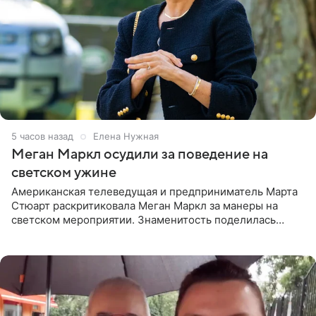
5 часов назад
Елена Нужная
Меган Маркл осудили за поведение на
светском ужине
Американская телеведущая и предприниматель Марта
Стюарт раскритиковала Меган Маркл за манеры на
светском мероприятии. Знаменитость поделилась
деталями личной встречи с герцогиней Сассекской,
пишет PageSix. По