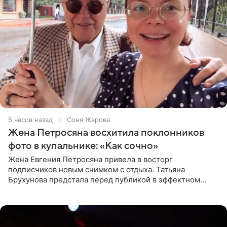
5 часов назад
Соня Жарова
Жена Петросяна восхитила поклонников
фото в купальнике: «Как сочно»
Жена Евгения Петросяна привела в восторг
подписчиков новым снимком с отдыха. Татьяна
Брухунова предстала перед публикой в эффектном
черно-сиреневом монокини, позируя прямо в бассейне.
«Ох, как сочно», «Татьяна,