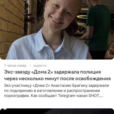
7 часов назад
super.ru
Экс‑звезду «Дома 2» задержала полиция
через несколько минут после освобождения
Экс‑участницу «Дома 2» Анастасию Брагину задержали
по подозрению в изготовлении и распространении
порнографии. Как сообщает Telegram-канал SHOT,
девушка может оказаться в СИЗО. Следствие
ходатайствует об