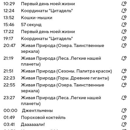
10:29
Первый день моей жизни
12:24
Координаты "Цитадель"
13:52
Кошки-мышки
15:46
57 секунд
17:22
Первый день моей жизни
19:17
Координаты "Цитадель"
20:47
Живая Природа (Озера. Таинственные
зеркала)
21:19
Живая Природа (Леса. Легкие нашей
планеты)
21:51
Живая Природа (Сезоны. Палитра красок)
22:23
Живая Природа (Горы. Древние гиганты)
22:55
Живая Природа (Озера. Таинственные
зеркала)
23:27
Живая Природа (Леса. Легкие нашей
планеты)
00:00
Джентльмены
01:49
Пороховой коктейль
03:41
Даааааали!