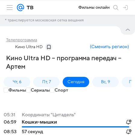
Фильмы онлайн
* транслируется московская сетка вещания
Телепрограмма
(
Сменить регион
)
Кино Ultra HD
Кино Ultra HD – программа передач –
Артем
Чт, 6
Пт, 7
Сегодня
Вс, 9
Пн,
Фильмы
Сериалы
Спорт
05:31
Координаты "Цитадель"
06:59
Кошки-мышки
08:53
57 секунд