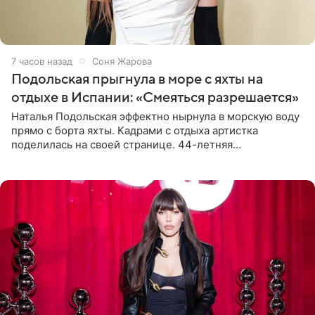
7 часов назад
Соня Жарова
Подольская прыгнула в море с яхты на
отдыхе в Испании: «Смеяться разрешается»
Наталья Подольская эффектно нырнула в морскую воду
прямо с борта яхты. Кадрами с отдыха артистка
поделилась на своей странице. 44-летняя
знаменитость предстала перед поклонниками в ярком
розовом купальнике с