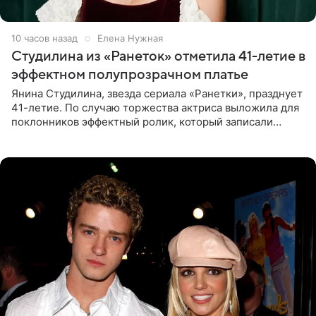
10 часов назад
Елена Нужная
Студилина из «Ранеток» отметила 41-летие в
эффектном полупрозрачном платье
Янина Студилина, звезда сериала «Ранетки», празднует
41-летие. По случаю торжества актриса выложила для
поклонников эффектный ролик, который записали
прошлой ночью. В кадре артистка предстала в
вечернем