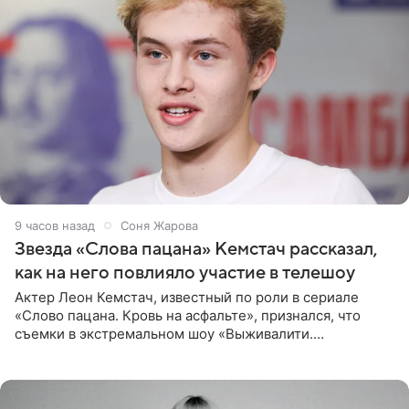
9 часов назад
Соня Жарова
Звезда «Слова пацана» Кемстач рассказал,
как на него повлияло участие в телешоу
Актер Леон Кемстач, известный по роли в сериале
«Слово пацана. Кровь на асфальте», признался, что
съемки в экстремальном шоу «Выживалити.
Наследники» кардинально повлияли на его образ жизни.
Подробностями он