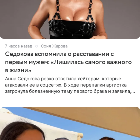
7 часов назад
Соня Жарова
Седокова вспомнила о расставании с
первым мужем: «Лишилась самого важного
в жизни»
Анна Седокова резко ответила хейтерам, которые
атаковали ее в соцсетях. В ходе перепалки артистка
затронула болезненную тему первого брака и заявила,
что чужие судьбы — не ее зона ответственности. От
Валентина