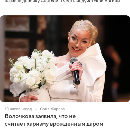
назвала девочку Анагхой в честь индуистской богини.
При этом исполнительница скрывала это имя от
поклонников
10 часов назад
Соня Жарова
Волочкова заявила, что не
считает харизму врожденным даром