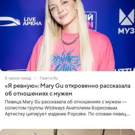
8 часов назад
Газета.Ru
«Я ревную»: Mary Gu откровенно рассказала
об отношениях с мужем
Певица Mary Gu рассказала об отношениях с мужем —
солистом группы Wildways Анатолием Борисовым.
Артистку цитирует издание Popcake. По словам певицы,
залог любви — это принять недостатки другого
человека. Также