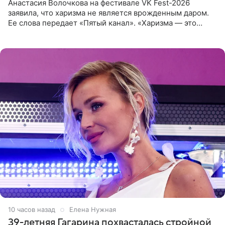
Анастасия Волочкова на фестивале VK Fest-2026
заявила, что харизма не является врожденным даром.
Ее слова передает «Пятый канал». «Харизма — это
отчасти все-таки приобретенное качество, а не
врожденное, потому
10 часов назад
Елена Нужная
39-летняя Гагарина похвасталась стройной