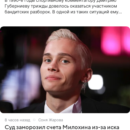
В 1990-е годы спортивному комментатору Дмитрию
Губерниеву трижды довелось оказаться участником
бандитских разборок. В одной из таких ситуаций ему
выдали тяжелый предмет и приказали вступить в драку,
однако он
8 часов назад
Соня Жарова
Суд заморозил счета Милохина из-за иска