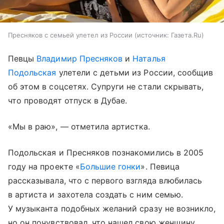
Пресняков с семьей улетел из России
источник:
Газета.Ru
Певцы
Владимир Пресняков
и
Наталья
Подольская
улетели с детьми из России, сообщив
об этом в соцсетях. Супруги не стали скрывать,
что проводят отпуск в Дубае.
«Мы в раю», — отметила артистка.
Подольская и Пресняков познакомились в 2005
году на проекте «
Большие гонки
». Певица
рассказывала, что с первого взгляда влюбилась
в артиста и захотела создать с ним семью.
У музыканта подобных желаний сразу не возникло,
но он почувствовал, что нашел свою женщину.