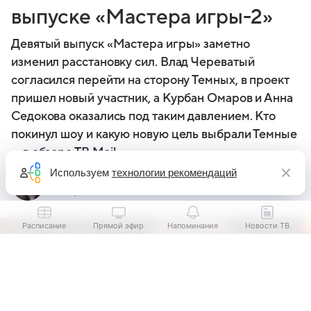
выпуске «Мастера игры-2»
Девятый выпуск «Мастера игры» заметно
изменил расстановку сил. Влад Череватый
согласился перейти на сторону Темных, в проект
пришел новый участник, а Курбан Омаров и Анна
Седокова оказались под таким давлением. Кто
покинул шоу и какую новую цель выбрали Темные
— в обзоре ТВ Mail
Используем
технологии рекомендаций
Евгения Башинская
Автор Кино Mail
Расписание
Прямой эфир
Напоминания
Новости ТВ
Выберите комментарий
Выберите комментарий
Информация полезная и актуальная
Информация полезная и актуальная