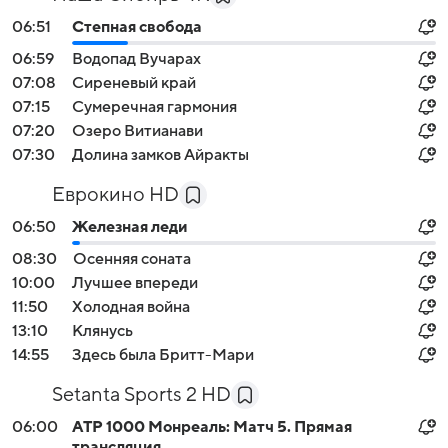
06:51
Степная свобода
06:59
Водопад Вучарах
07:08
Сиреневый край
07:15
Сумеречная гармония
07:20
Озеро Витианави
07:30
Долина замков Айракты
Еврокино HD
06:50
Железная леди
08:30
Осенняя соната
10:00
Лучшее впереди
11:50
Холодная война
13:10
Клянусь
14:55
Здесь была Бритт-Мари
Setanta Sports 2 HD
06:00
ATP 1000 Монреаль: Матч 5. Прямая
трансляция