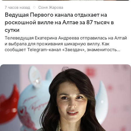
7 часов назад
Соня Жарова
Ведущая Первого канала отдыхает на
роскошной вилле на Алтае за 87 тысяч в
сутки
Телеведущая Екатерина Андреева отправилась на Алтай
и выбрала для проживания шикарную виллу. Как
сообщает Telegram-канал «Звездач», знаменитость
сняла двухэтажный дом, где ночь обходится минимум в
87 тысяч