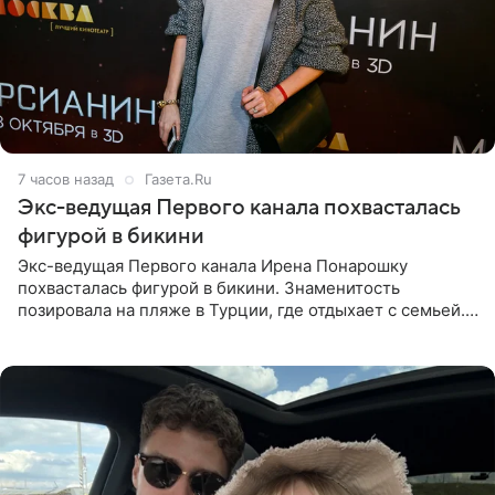
7 часов назад
Газета.Ru
Экс-ведущая Первого канала похвасталась
фигурой в бикини
Экс-ведущая Первого канала Ирена Понарошку
похвасталась фигурой в бикини. Знаменитость
позировала на пляже в Турции, где отдыхает с семьей.
Она поделилась кадрами с отдыха в Instagram (владелец
компания Meta