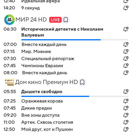
12:40
Идеальная афера
14:20
9 секунд
МИР 24 HD
06:30
Исторический детектив с Николаем
Валуевым
07:00
Вместе каждый день
07:15
Мир. Мнение
07:30
Специальный репортаж
07:45
Чемпионы Евразии
08:00
Вместе каждый день
Дом кино Премиум HD
05:55
Дышите свободно
07:25
Оранжевая корова
07:45
Дикие предки
09:20
Вне зоны доступа
Войти
Регистрация
11:00
Артек. Сквозь столетия
12:50
Мой друг, кот и Пушкин