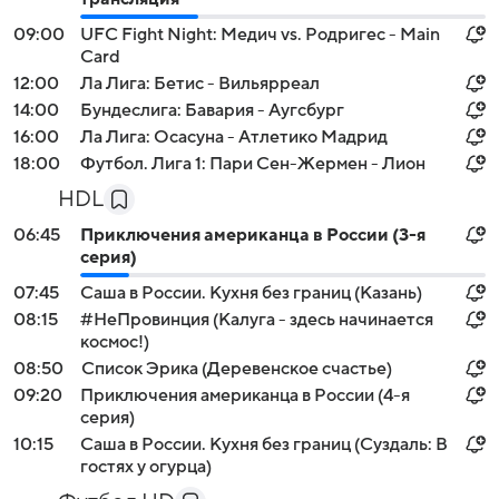
09:00
UFC Fight Night: Медич vs. Родригес - Main
Card
12:00
Ла Лига: Бетис - Вильярреал
14:00
Бундеслига: Бавария - Аугсбург
16:00
Ла Лига: Осасуна - Атлетико Мадрид
18:00
Футбол. Лига 1: Пари Сен-Жермен - Лион
HDL
06:45
Приключения американца в России (3-я
серия)
07:45
Саша в России. Кухня без границ (Казань)
08:15
#НеПровинция (Калуга - здесь начинается
космос!)
08:50
Список Эрика (Деревенское счастье)
09:20
Приключения американца в России (4-я
серия)
10:15
Саша в России. Кухня без границ (Суздаль: В
гостях у огурца)