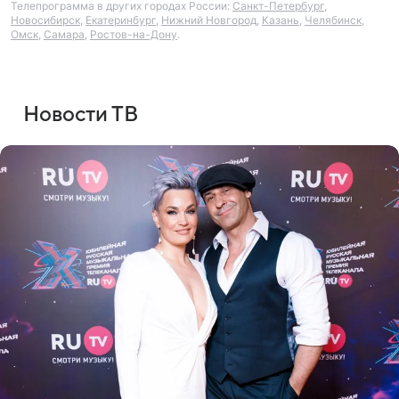
Телепрограмма в других городах России:
Санкт-Петербург
,
Новосибирск
,
Екатеринбург
,
Нижний Новгород
,
Казань
,
Челябинск
,
Омск
,
Самара
,
Ростов-на-Дону
.
Новости ТВ