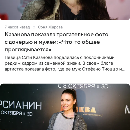
7 часов назад
Соня Жарова
Казанова показала трогательное фото
с дочерью и мужем: «Что-то общее
проглядывается»
Певица Сати Казанова поделилась с поклонниками
редким кадром из семейной жизни. В своем блоге
артистка показала фото, где ее муж Стефано Тиоццо и
их маленькая дочь спят рядом. На снимке отец и
малышка лежат в