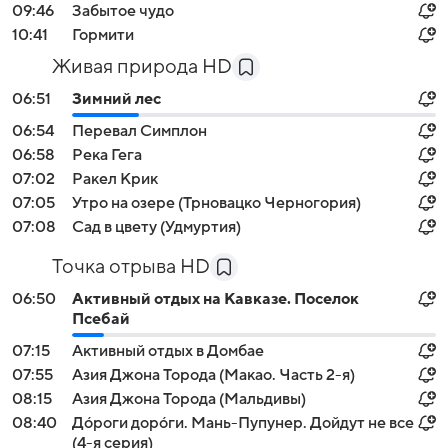
09:46
Забытое чудо
10:41
Гормити
Живая природа HD
06:51
Зимний лес
06:54
Перевал Симплон
06:58
Река Гега
07:02
Ракел Крик
07:05
Утро на озере (Трновацко Черногория)
07:08
Сад в цвету (Удмуртия)
Точка отрыва HD
06:50
Активный отдых на Кавказе. Поселок
Псебай
07:15
Активный отдых в Домбае
07:55
Азия Джона Торода (Макао. Часть 2-я)
08:15
Азия Джона Торода (Мальдивы)
08:40
Дóроги дорóги. Мань-Пупунер. Дойдут не все
(4-я серия)