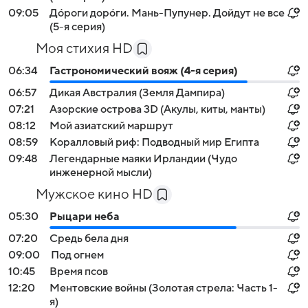
09:05
Дóроги дорóги. Мань-Пупунер. Дойдут не все
(5-я серия)
Моя стихия HD
06:34
Гастрономический вояж (4-я серия)
06:57
Дикая Австралия (Земля Дампира)
07:21
Азорские острова 3D (Акулы, киты, манты)
08:12
Мой азиатский маршрут
08:59
Коралловый риф: Подводный мир Египта
09:48
Легендарные маяки Ирландии (Чудо
инженерной мысли)
Мужское кино HD
05:30
Рыцари неба
07:20
Средь бела дня
09:00
Под огнем
10:45
Время псов
12:20
Ментовские войны (Золотая стрела: Часть 1-
я)