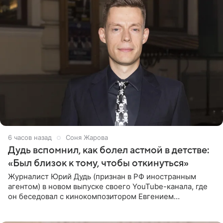
6 часов назад
Соня Жарова
Дудь вспомнил, как болел астмой в детстве:
«Был близок к тому, чтобы откинуться»
Журналист Юрий Дудь (признан в РФ иностранным
агентом) в новом выпуске своего YouTube-канала, где
он беседовал с кинокомпозитором Евгением
Гальпериным, поделился личной историей о борьбе с
бронхиальной астмой в