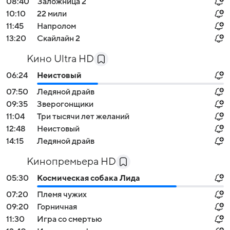
08:40
Заложница 2
10:10
22 мили
11:45
Напролом
13:20
Скайлайн 2
Кино Ultra HD
06:24
Неистовый
07:50
Ледяной драйв
09:35
Зверогонщики
11:04
Три тысячи лет желаний
12:48
Неистовый
14:15
Ледяной драйв
Кинопремьера HD
05:30
Космическая собака Лида
07:20
Племя чужих
09:20
Горничная
11:30
Игра со смертью