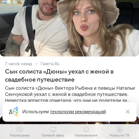
7 часов назад
Газета.Ru
Сын солиста «Дюны» уехал с женой в
свадебное путешествие
Сын солиста «Дюны» Виктора Рыбина и певицы Натальи
Сенчуковой уехал с женой в свадебное путешествие.
Невестка артистов отметила, что они не полетели за
границу, а выбрали для отдыха эко-комплекс в
Используем
технологии рекомендаций
Калужской
Расписание
Прямой эфир
Напоминания
Новости ТВ