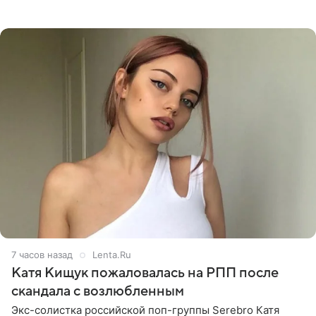
блогерши. Он подтвердил, что основной курс
химиотерапии позади, но
7 часов назад
Lenta.Ru
Катя Кищук пожаловалась на РПП после
скандала с возлюбленным
Экс-солистка российской поп-группы Serebro Катя