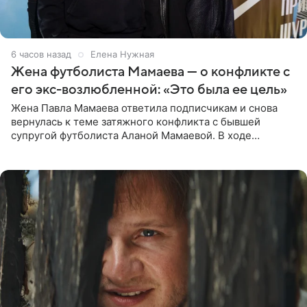
6 часов назад
Елена Нужная
Жена футболиста Мамаева — о конфликте с
его экс-возлюбленной: «Это была ее цель»
Жена Павла Мамаева ответила подписчикам и снова
вернулась к теме затяжного конфликта с бывшей
супругой футболиста Аланой Мамаевой. В ходе
общения с аудиторией один из пользователей
признался, что раньше судил о