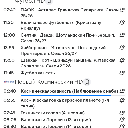
Футбол HD
07:40
ПАОК - Астерас. Греческая Суперлига. Сезон
25/26
11:30
Величайшие футболисты (Криштиану
Роналду)
12:00
Селтик - Данди. Шотландский Премьершип.
Сезон 26/27
13:55
Хайберниан - Мазервелл. Шотландский
Премьершип. Сезон 26/27
15:50
Шанхай Порт - Шаньдун Тайшань. Китайская
Суперлига. Сезон 2026
17:45
Футбол как есть
Первый Космический HD
06:40
Космическая жадность (Наблюдение с неба)
06:55
Космическая гонка к красной планете (1-я
серия)
07:45
Технически говоря (4-я серия)
08:05
Валериан и Лорелин (13-я серия)
08:30
Валериан и Лорелин (14-я серия)