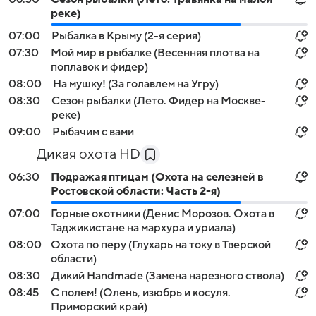
реке)
07:00
Рыбалка в Крыму (2-я серия)
07:30
Мой мир в рыбалке (Весенняя плотва на
поплавок и фидер)
08:00
На мушку! (За голавлем на Угру)
08:30
Сезон рыбалки (Лето. Фидер на Москве-
реке)
09:00
Рыбачим с вами
Дикая охота HD
06:30
Подражая птицам (Охота на селезней в
Ростовской области: Часть 2-я)
07:00
Горные охотники (Денис Морозов. Охота в
Таджикистане на мархура и уриала)
08:00
Охота по перу (Глухарь на току в Тверской
области)
08:30
Дикий Handmade (Замена нарезного ствола)
08:45
С полем! (Олень, изюбрь и косуля.
Приморский край)