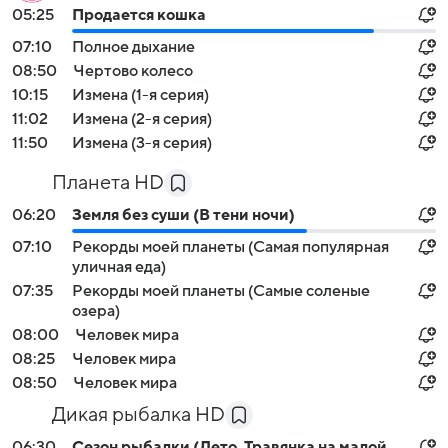
05:25
Продается кошка
07:10
Полное дыхание
08:50
Чертово колесо
10:15
Измена (1-я серия)
11:02
Измена (2-я серия)
11:50
Измена (3-я серия)
Планета HD
06:20
Земля без суши (В тени ночи)
07:10
Рекорды моей планеты (Самая популярная
уличная еда)
07:35
Рекорды моей планеты (Самые соленые
озера)
08:00
Человек мира
08:25
Человек мира
08:50
Человек мира
Дикая рыбалка HD
06:30
Сезон рыбалки (Лето. Травянка на малой